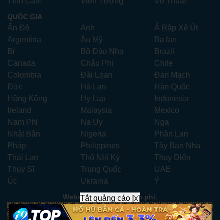
Tình Cảm
Viễn Tưởng
Võ Thuật
QUỐC GIA
Ấn Độ
Anh
Ả Rập Xê Út
Argentina
Âu Mỹ
Ba lan
Bỉ
Bồ Đào Nha
Brazil
Canada
Châu Phi
Chile
Colombia
Đài Loan
Đan Mạch
Đức
Hà Lan
Hàn Quốc
Hồng Kông
Hy Lạp
Indonesia
Ireland
Malaysia
Mexico
Nam Phi
Na Uy
Nga
Nhật Bản
Nigeria
Phần Lan
Pháp
Philippines
Tây Ban Nha
Thái Lan
Thổ Nhĩ Kỳ
Thụy Điển
Thụy Sĩ
Trung Quốc
UAE
Úc
Ukraina
Ý
Website xem phim miễn phí.
Tắt quảng cáo [x]
Liên hệ:
xemphimhay247.com@gmail.com
- Telegram:
ad247