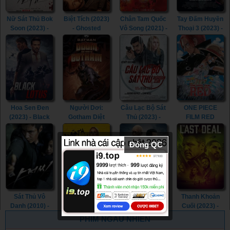
Nữ Sát Thủ Bok
Biệt Tích (2023)
Chân Tam Quốc
Tay Đấm Huyền
Soon (2023) -
- Ghosted
Vô Song (2021) -
Thoại 3 (2023) -
Kill Boksoon
(2023)
Dynasty
Creed III (2023)
(2023)
Warriors (2021)
Hoa Sen Đen
Người Dơi:
Câu Lạc Bộ Sát
ONE PIECE
(2023) - Black
Gotham Diệt
Thủ (2023) -
FILM RED
Lotus (2023)
Vong (2023) -
Assassin Club
(2022) - ONE
Batman: The
(2023)
PIECE FILM
Đóng QC
Doom That
RED (2022)
Came to
Gotham (2023)
Sát Thủ Vô
Cơn Thịnh Nộ
Nghi Thức Tử
Thanh Khoản
Danh (2010) -
Của Becky
Thần (2023) -
Cuối (2023) -
The Man from
(2023) - The
The Ritual Killer
The Last Deal
PHIM NGẪU NHIÊN
Nowhere (2010)
Wrath of Becky
(2023)
(2023)