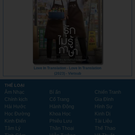
Love In Translation - Love In Translation
(2023) - Vietsub
THỂ LOẠI
Âm Nhạc
Bí ẩn
Chiến Tranh
Chính kịch
Cổ Trang
Gia Đình
Hài Hước
Hành Động
Hình Sự
Học Đường
Khoa Học
Kinh Dị
Kinh Điển
Phiêu Lưu
Tài Liệu
Tâm Lý
Thần Thoại
Thể Thao