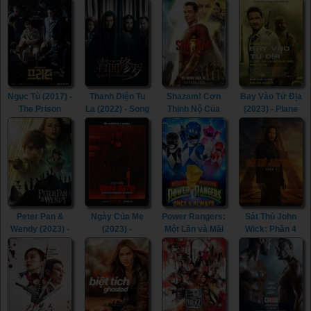
(2023) - The
(2023)
The Naked
(2023) - The
Price We Pay
Cage (1986)
Last Kingdom:
(2023)
Seven Kings
Must Die (2023)
Ngục Tù (2017) -
Thanh Diện Tu
Shazam! Cơn
Bay Vào Tử Địa
The Prison
La (2022) - Song
Thịnh Nộ Của
(2023) - Plane
(2017)
of the
Các Vị Thần
(2023)
Assassins
(2023) -
(2022)
Shazam! Fury of
the Gods (2023)
Peter Pan &
Ngày Của Mẹ
Power Rangers:
Sát Thủ John
Wendy (2023) -
(2023) -
Một Lần và Mãi
Wick: Phần 4
Peter Pan &
Mother's Day
Mãi (2023) -
(2023) - John
Wendy (2023)
(2023)
Mighty Morphin
Wick: Chapter 4
Power Rangers:
(2023)
Once & Always
(2023)