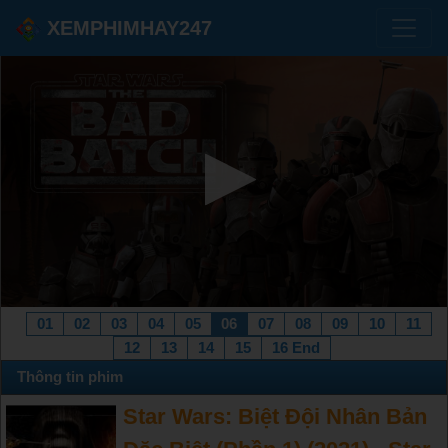
XEMPHIMHAY247
01
02
03
04
05
06
07
08
09
10
11
12
13
14
15
16 End
Thông tin phim
Star Wars: Biệt Đội Nhân Bản