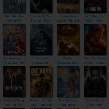
(2007)
Thần Điêu Đại
The Lair (2022) -
Đường Xưa
Đêm Hung Tàn
Hiệp (1995) -
The Lair (2022)
(2023) - The Old
(2022) - Violent
Return of The
Way (2023)
Night (2022)
Condor Heroes
(1995)
Âm Dương Hoạ
Thâm Hải Đại
Waltair
Sức Chịu Đựng
Bì (2022) - Yin
Ngư (2023) -
Veerayya (2023)
(2023) - Thunivu
Yang Painted
Monster of The
- Waltair
(2023)
Skin (2022)
Deep (2023)
Veerayya (2023)
Cái Giá Chúng
Khi Hart Ra Tay
Nhà Tù Khỏa
Cái Chết Của
Ta Phải Trả
(2023) - Die Hart
Thân (1986) -
Bảy Vị Vua