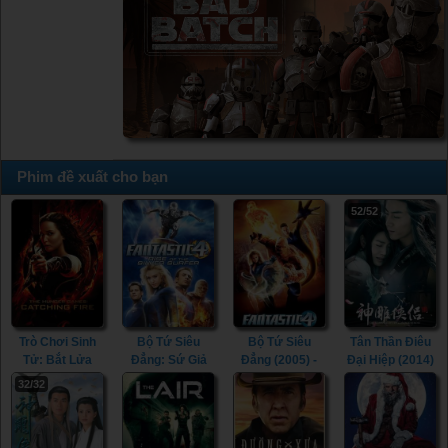
Phim đề xuất cho bạn
52/52
Trò Chơi Sinh
Bộ Tứ Siêu
Bộ Tứ Siêu
Tân Thần Điêu
Tử: Bắt Lửa
Đẳng: Sứ Giả
Đẳng (2005) -
Đại Hiệp (2014)
(2013) - The
Bạc (2007) -
Fantastic Four
- The Romance
32/32
Hunger Games:
Fantastic Four:
(2005)
of the Condor
Catching Fire
Rise of the
Heroes (2014)
(2013)
Silver Surfer