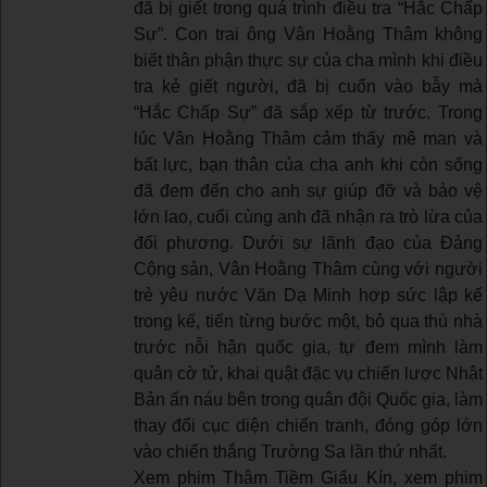
đã bị giết trong quá trình điều tra “Hắc Chấp
Sự”. Con trai ông Vân Hoằng Thâm không
biết thân phận thực sự của cha mình khi điều
tra kẻ giết người, đã bị cuốn vào bẫy mà
“Hắc Chấp Sự” đã sắp xếp từ trước. Trong
lúc Vân Hoằng Thâm cảm thấy mê man và
bất lực, bạn thân của cha anh khi còn sống
đã đem đến cho anh sự giúp đỡ và bảo vệ
lớn lao, cuối cùng anh đã nhận ra trò lừa của
đối phương. Dưới sự lãnh đạo của Đảng
Cộng sản, Vân Hoằng Thâm cùng với người
trẻ yêu nước Văn Dạ Minh hợp sức lập kế
trong kế, tiến từng bước một, bỏ qua thù nhà
trước nỗi hận quốc gia, tự đem mình làm
quân cờ tử, khai quật đặc vụ chiến lược Nhật
Bản ẩn náu bên trong quân đội Quốc gia, làm
thay đổi cục diện chiến tranh, đóng góp lớn
vào chiến thắng Trường Sa lần thứ nhất.
Xem phim Thâm Tiềm Giấu Kín, xem phim