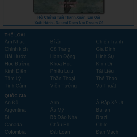
Hội Chứng Tuổi Thanh Xuân: Em Gái
Xuất Hành - Rascal Does Not Dream Of
A Sister Venturing Out (2023) - Vietsub
THỂ LOẠI
Âm Nhạc
Bí ẩn
Chiến Tranh
Chính kịch
Cổ Trang
Gia Đình
Hài Hước
Hành Động
Hình Sự
Học Đường
Khoa Học
Kinh Dị
Kinh Điển
Phiêu Lưu
Tài Liệu
Tâm Lý
Thần Thoại
Thể Thao
Tình Cảm
Viễn Tưởng
Võ Thuật
QUỐC GIA
Ấn Độ
Anh
Ả Rập Xê Út
Argentina
Âu Mỹ
Ba lan
Bỉ
Bồ Đào Nha
Brazil
Canada
Châu Phi
Chile
Colombia
Đài Loan
Đan Mạch