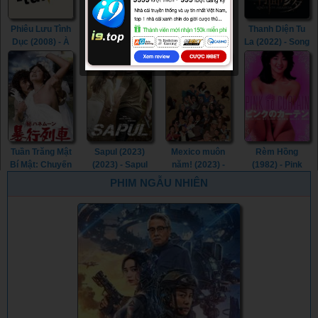
Phiêu Lưu Tình
Nô Lệ Tình Dục
Tri Kỷ (2023) -
Thanh Diện Tu
Dục (2008) - À
(2013) - Sweet
Soulmate (2023)
La (2022) - Song
l’aventure
Whip (2013)
of the
(2008)
Assassins
(2022)
Tuần Trăng Mật
Sapul (2023)
Mexico muôn
Rèm Hồng
Bí Mật: Chuyến
(2023) - Sapul
năm! (2023) -
(1982) - Pink
Tàu Cưỡng
(2023) (2023)
¡Que Viva
Curtain (1982)
PHIM NGẪU NHIÊN
Hiếp (1977) -
México! (2023)
Secret
Honeymoon:
Assault Train
(1977)