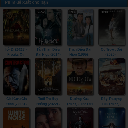
Phim đề xuất cho bạn
52/52
32/32
10/10
Kỳ Dị (2021) -
Tân Thần Điêu
Thần Điêu Đại
Cú Trượt Dài
Freaks Out
Đại Hiệp (2014)
Hiệp (1995) -
(2020) -
(2021)
- The Romance
Return of The
Spinning Out
of the Condor
Condor Heroes
(2020)
Heroes (2014)
(1995)
Giải Cứu Gia
Tuổi Trẻ Huy
Đường Xưa
Đáy Thượng
Đình (2013) -
Hoàng (2022) -
(2023) - The Old
Lưu (2022) -
The Contractor
The Fabelmans
Way (2023)
Triangle of
(2013)
(2022)
Sadness (2022)