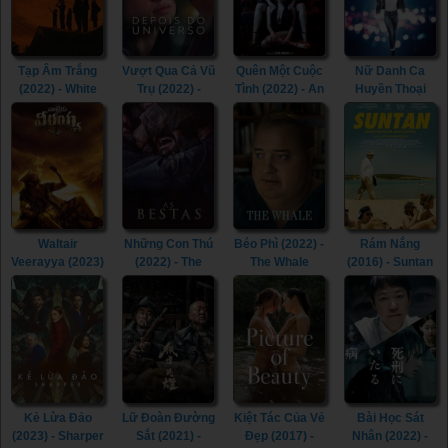
Tạp Âm Trắng
Vượt Qua Cả Vũ
Quên Một Cuộc
Nữ Danh Ca
(2022) - White
Trụ (2022) -
Tình (2022) - An
Huyền Thoại
Noise (2022)
Beyond the
Affair to Forget
(2022) - Whitney
Universe (2022)
(2022)
Houston: I
Wanna Dance
with Somebody
(2022)
Waltair
Những Con Thú
Béo Phì (2022) -
Rám Nắng
Veerayya (2023)
(2022) - The
The Whale
(2016) - Suntan
- Waltair
Beasts (2022)
(2022)
(2016)
Veerayya (2023)
Kẻ Lừa Đảo
Lữ Đoàn Đường
Kiệt Tác Của Vẻ
Bài Học Sát
(2023) - Sharper
Sắt (2021) -
Đẹp (2017) -
Nhân (2022) -