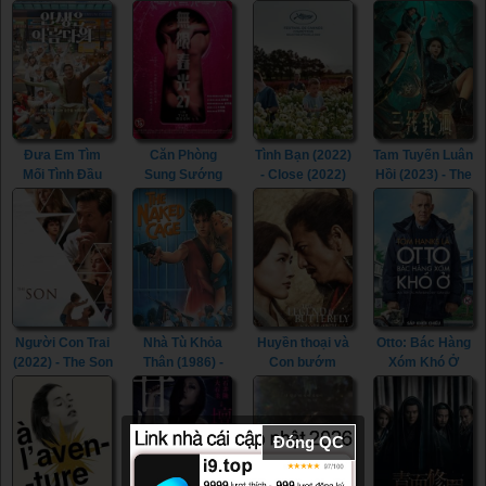
(2023)
Railway Heroes
Picture of
Lesson in
(2021)
Beauty (2017)
Murder (2022)
Đưa Em Tìm
Căn Phòng
Tình Bạn (2022)
Tam Tuyến Luân
Mối Tình Đầu
Sung Sướng
- Close (2022)
Hồi (2023) - The
(2022) - Life Is
(2015) - In the
River (2023)
Beautiful (2022)
Room (2015)
Người Con Trai
Nhà Tù Khỏa
Huyền thoại và
Otto: Bác Hàng
(2022) - The Son
Thân (1986) -
Con bướm
Xóm Khó Ở
(2022)
The Naked
(2023) - The
(2022) - A Man
Cage (1986)
Legend &
Called Otto
Butterfly (2023)
(2022)
Đóng QC