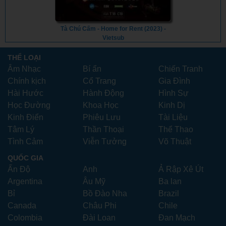
Tà Chú Cấm - Home for Rent (2023) -
Vietsub
THỂ LOẠI
Âm Nhạc
Bí ẩn
Chiến Tranh
Chính kịch
Cổ Trang
Gia Đình
Hài Hước
Hành Động
Hình Sự
Học Đường
Khoa Học
Kinh Dị
Kinh Điển
Phiêu Lưu
Tài Liệu
Tâm Lý
Thần Thoại
Thể Thao
Tình Cảm
Viễn Tưởng
Võ Thuật
QUỐC GIA
Ấn Độ
Anh
Ả Rập Xê Út
Argentina
Âu Mỹ
Ba lan
Bỉ
Bồ Đào Nha
Brazil
Canada
Châu Phi
Chile
Colombia
Đài Loan
Đan Mạch