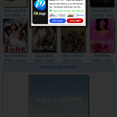
Phiêu Lưu Tình
Nô Lệ Tình Dục
Tri Kỷ (2023) -
Thanh Diện Tu
Dục (2008) - À
(2013) - Sweet
Soulmate (2023)
La (2022) - Song
l’aventure
Whip (2013)
of the
(2008)
Assassins
(2022)
Tuần Trăng Mật
Sapul (2023)
Mexico muôn
Rèm Hồng
Bí Mật: Chuyến
(2023) - Sapul
năm! (2023) -
(1982) - Pink
Tàu Cưỡng
(2023) (2023)
¡Que Viva
Curtain (1982)
PHIM NGẪU NHIÊN
Hiếp (1977) -
México! (2023)
Secret
Honeymoon:
Assault Train
(1977)