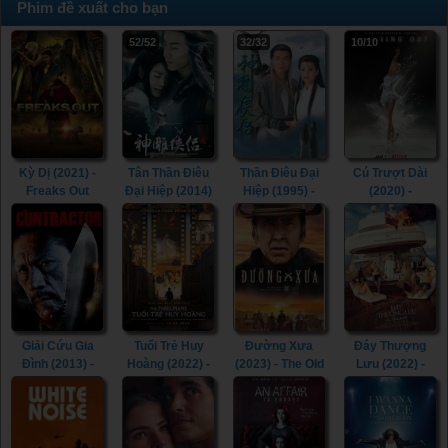
Phim đề xuất cho bạn
52/52
32/32
10/10
Kỳ Dị (2021) -
Tân Thần Điêu
Thần Điêu Đại
Cú Trượt Dài
Freaks Out
Đại Hiệp (2014)
Hiệp (1995) -
(2020) -
(2021)
- The Romance
Return of The
Spinning Out
of the Condor
Condor Heroes
(2020)
Heroes (2014)
(1995)
Giải Cứu Gia
Tuổi Trẻ Huy
Đường Xưa
Đáy Thượng
Đình (2013) -
Hoàng (2022) -
(2023) - The Old
Lưu (2022) -
The Contractor
The Fabelmans
Way (2023)
Triangle of
(2013)
(2022)
Sadness (2022)