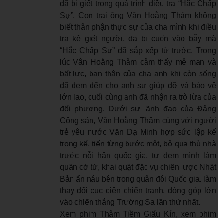
đã bị giết trong quá trình điều tra “Hắc Chấp
Sự”. Con trai ông Vân Hoằng Thâm không
biết thân phận thực sự của cha mình khi điều
tra kẻ giết người, đã bị cuốn vào bẫy mà
“Hắc Chấp Sự” đã sắp xếp từ trước. Trong
lúc Vân Hoằng Thâm cảm thấy mê man và
bất lực, bạn thân của cha anh khi còn sống
đã đem đến cho anh sự giúp đỡ và bảo vệ
lớn lao, cuối cùng anh đã nhận ra trò lừa của
đối phương. Dưới sự lãnh đạo của Đảng
Cộng sản, Vân Hoằng Thâm cùng với người
trẻ yêu nước Văn Dạ Minh hợp sức lập kế
trong kế, tiến từng bước một, bỏ qua thù nhà
trước nỗi hận quốc gia, tự đem mình làm
quân cờ tử, khai quật đặc vụ chiến lược Nhật
Bản ẩn náu bên trong quân đội Quốc gia, làm
thay đổi cục diện chiến tranh, đóng góp lớn
vào chiến thắng Trường Sa lần thứ nhất.
Xem phim Thâm Tiềm Giấu Kín, xem phim