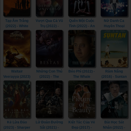
Tạp Âm Trắng
Vượt Qua Cả Vũ
Quên Một Cuộc
Nữ Danh Ca
(2022) - White
Trụ (2022) -
Tình (2022) - An
Huyền Thoại
Noise (2022)
Beyond the
Affair to Forget
(2022) - Whitney
Universe (2022)
(2022)
Houston: I
Wanna Dance
with Somebody
(2022)
Waltair
Những Con Thú
Béo Phì (2022) -
Rám Nắng
Veerayya (2023)
(2022) - The
The Whale
(2016) - Suntan
- Waltair
Beasts (2022)
(2022)
(2016)
Veerayya (2023)
Kẻ Lừa Đảo
Lữ Đoàn Đường
Kiệt Tác Của Vẻ
Bài Học Sát
(2023) - Sharper
Sắt (2021) -
Đẹp (2017) -
Nhân (2022) -