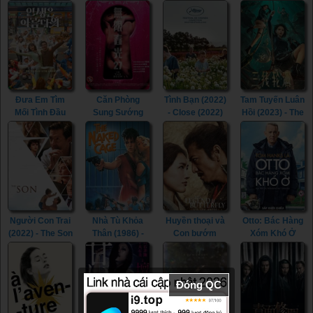
(2023)
Railway Heroes
Picture of
Lesson in
(2021)
Beauty (2017)
Murder (2022)
Đưa Em Tìm
Căn Phòng
Tình Bạn (2022)
Tam Tuyến Luân
Mối Tình Đầu
Sung Sướng
- Close (2022)
Hồi (2023) - The
(2022) - Life Is
(2015) - In the
River (2023)
Beautiful (2022)
Room (2015)
Người Con Trai
Nhà Tù Khỏa
Huyền thoại và
Otto: Bác Hàng
(2022) - The Son
Thân (1986) -
Con bướm
Xóm Khó Ở
(2022)
The Naked
(2023) - The
(2022) - A Man
Cage (1986)
Legend &
Called Otto
Butterfly (2023)
(2022)
Đóng QC