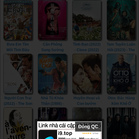
(2023)
Railway Heroes
Picture of
Lesson in
(2021)
Beauty (2017)
Murder (2022)
Đưa Em Tìm
Căn Phòng
Tình Bạn (2022)
Tam Tuyến Luân
Mối Tình Đầu
Sung Sướng
- Close (2022)
Hồi (2023) - The
(2022) - Life Is
(2015) - In the
River (2023)
Beautiful (2022)
Room (2015)
Người Con Trai
Nhà Tù Khỏa
Huyền thoại và
Otto: Bác Hàng
(2022) - The Son
Thân (1986) -
Con bướm
Xóm Khó Ở
(2022)
The Naked
(2023) - The
(2022) - A Man
Cage (1986)
Legend &
Called Otto
Butterfly (2023)
(2022)
Đóng QC