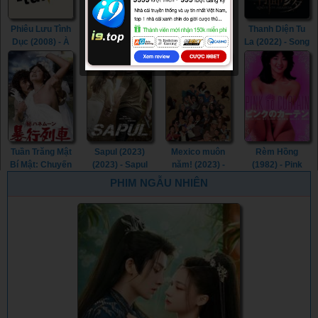
Phiêu Lưu Tình
Nô Lệ Tình Dục
Tri Kỷ (2023) -
Thanh Diện Tu
Dục (2008) - À
(2013) - Sweet
Soulmate (2023)
La (2022) - Song
l’aventure
Whip (2013)
of the
(2008)
Assassins
(2022)
Tuần Trăng Mật
Sapul (2023)
Mexico muôn
Rèm Hồng
Bí Mật: Chuyến
(2023) - Sapul
năm! (2023) -
(1982) - Pink
Tàu Cưỡng
(2023) (2023)
¡Que Viva
Curtain (1982)
PHIM NGẪU NHIÊN
Hiếp (1977) -
México! (2023)
Secret
Honeymoon:
Assault Train
(1977)