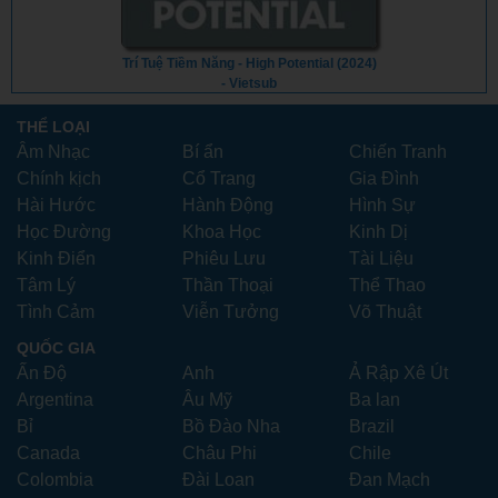
Trí Tuệ Tiềm Năng - High Potential (2024)
- Vietsub
THỂ LOẠI
Âm Nhạc
Bí ẩn
Chiến Tranh
Chính kịch
Cổ Trang
Gia Đình
Hài Hước
Hành Động
Hình Sự
Học Đường
Khoa Học
Kinh Dị
Kinh Điển
Phiêu Lưu
Tài Liệu
Tâm Lý
Thần Thoại
Thể Thao
Tình Cảm
Viễn Tưởng
Võ Thuật
QUỐC GIA
Ấn Độ
Anh
Ả Rập Xê Út
Argentina
Âu Mỹ
Ba lan
Bỉ
Bồ Đào Nha
Brazil
Canada
Châu Phi
Chile
Colombia
Đài Loan
Đan Mạch