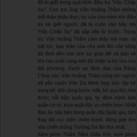
đã bị giết trong quá trình điều tra “Hắc Chấp
Sự”. Con trai ông Vân Hoằng Thâm không
biết thân phận thực sự của cha mình khi điều
tra kẻ giết người, đã bị cuốn vào bẫy mà
“Hắc Chấp Sự” đã sắp xếp từ trước. Trong
lúc Vân Hoằng Thâm cảm thấy mê man và
bất lực, bạn thân của cha anh khi còn sống
đã đem đến cho anh sự giúp đỡ và bảo vệ
lớn lao, cuối cùng anh đã nhận ra trò lừa của
đối phương. Dưới sự lãnh đạo của Đảng
Cộng sản, Vân Hoằng Thâm cùng với người
trẻ yêu nước Văn Dạ Minh hợp sức lập kế
trong kế, tiến từng bước một, bỏ qua thù nhà
trước nỗi hận quốc gia, tự đem mình làm
quân cờ tử, khai quật đặc vụ chiến lược Nhật
Bản ẩn náu bên trong quân đội Quốc gia, làm
thay đổi cục diện chiến tranh, đóng góp lớn
vào chiến thắng Trường Sa lần thứ nhất.
Xem phim Thâm Tiềm Giấu Kín, xem phim