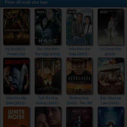
Phim đề xuất cho bạn
52/52
32/32
10/10
Kỳ Dị (2021) -
Tân Thần Điêu
Thần Điêu Đại
Cú Trượt Dài
Freaks Out
Đại Hiệp (2014)
Hiệp (1995) -
(2020) -
(2021)
- The Romance
Return of The
Spinning Out
of the Condor
Condor Heroes
(2020)
Heroes (2014)
(1995)
Giải Cứu Gia
Tuổi Trẻ Huy
Đường Xưa
Đáy Thượng
Đình (2013) -
Hoàng (2022) -
(2023) - The Old
Lưu (2022) -
The Contractor
The Fabelmans
Way (2023)
Triangle of
(2013)
(2022)
Sadness (2022)