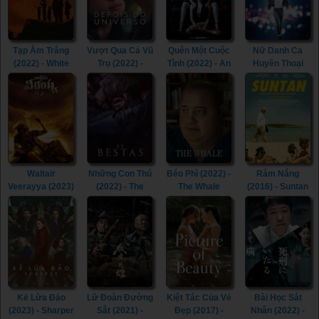
Tạp Âm Trắng
Vượt Qua Cả Vũ
Quên Một Cuộc
Nữ Danh Ca
(2022) - White
Trụ (2022) -
Tình (2022) - An
Huyền Thoại
Noise (2022)
Beyond the
Affair to Forget
(2022) - Whitney
Universe (2022)
(2022)
Houston: I
Wanna Dance
with Somebody
(2022)
Waltair
Những Con Thú
Béo Phì (2022) -
Rám Nắng
Veerayya (2023)
(2022) - The
The Whale
(2016) - Suntan
- Waltair
Beasts (2022)
(2022)
(2016)
Veerayya (2023)
Kẻ Lừa Đảo
Lữ Đoàn Đường
Kiệt Tác Của Vẻ
Bài Học Sát
(2023) - Sharper
Sắt (2021) -
Đẹp (2017) -
Nhân (2022) -