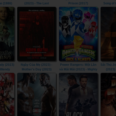
e (1986)
(2023) - The Last
Prison (2017)
Song of
Kingdom: Seven Kings
Must Die (2023)
dy (2023)
Ngày Của Mẹ (2023) -
Power Rangers: Một Lần
Sát Thủ J
& Wendy
Mother's Day (2023)
và Mãi Mãi (2023) - Mighty
(2023)
Morphin Power Rangers:
Chapt
Once & Always (2023)