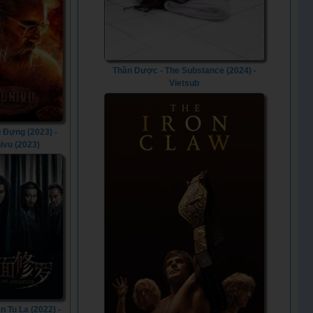
Thần Dược - The Substance (2024) -
Vietsub
 Đựng (2023) -
ivu (2023)
n Tu La (2022) -