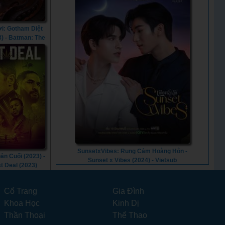
i: Gotham Diệt
3) - Batman: The
hat Came to
am (2023)
SunsetxVibes: Rung Cảm Hoàng Hôn -
ản Cuối (2023) -
Sunset x Vibes (2024) - Vietsub
t Deal (2023)
Cổ Trang
Gia Đình
Khoa Học
Kinh Dị
Thần Thoại
Thể Thao