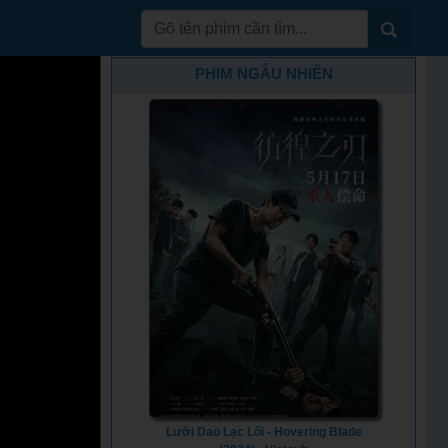
PHIM NGẪU NHIÊN
Lưỡi Dao Lạc Lối - Hovering Blade