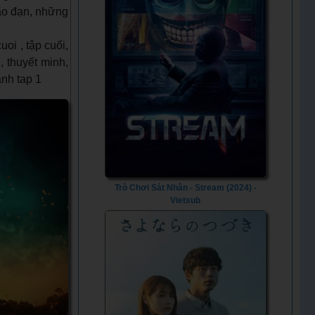
ão đạn, những
i , tập cuối,
, thuyết minh,
anh tap 1
Trò Chơi Sát Nhân - Stream (2024) -
Vietsub