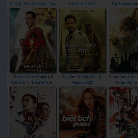
(2023) - The Price We Pay
Die Hart (2023)
The Naked Cag
(2023)
Shazam! Cơn Thịnh Nộ
Bay Vào Tử Địa (2023) -
Peter Pan & Wen
Của Các Vị Thần (2023) -
Plane (2023)
- Peter Pan 
Shazam! Fury of the Gods
(2023)
(2023)