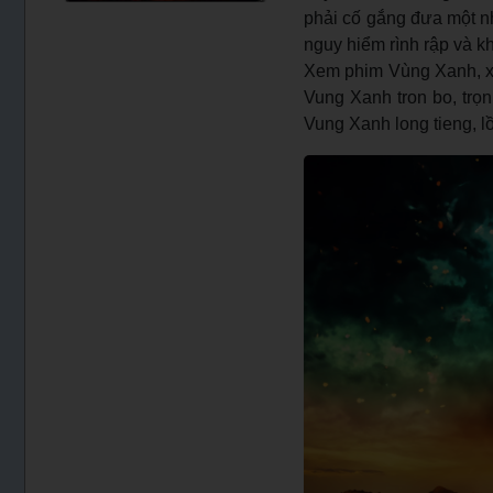
phải cố gắng đưa một 
nguy hiểm rình rập và k
Xem phim Vùng Xanh, xe
Vung Xanh tron bo, trọn
Vung Xanh long tieng, l