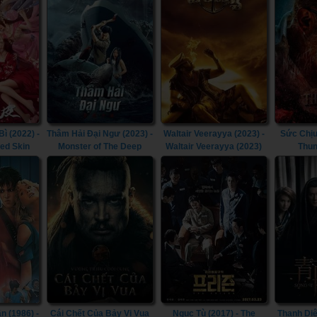
 (2022) -
Thâm Hải Đại Ngư (2023) -
Waltair Veerayya (2023) -
Sức Chịu
ted Skin
Monster of The Deep
Waltair Veerayya (2023)
Thun
(2023)
n (1986) -
Cái Chết Của Bảy Vị Vua
Ngục Tù (2017) - The
Thanh Diệ