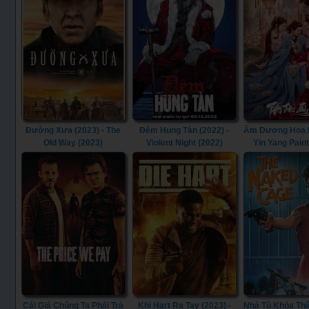
Đường Xưa (2023) - The
Đêm Hung Tàn (2022) -
Âm Dương Hoạ Bì
Old Way (2023)
Violent Night (2022)
Yin Yang Pain
(2022)
Cái Giá Chúng Ta Phải Trả
Khi Hart Ra Tay (2023) -
Nhà Tù Khỏa Thâ