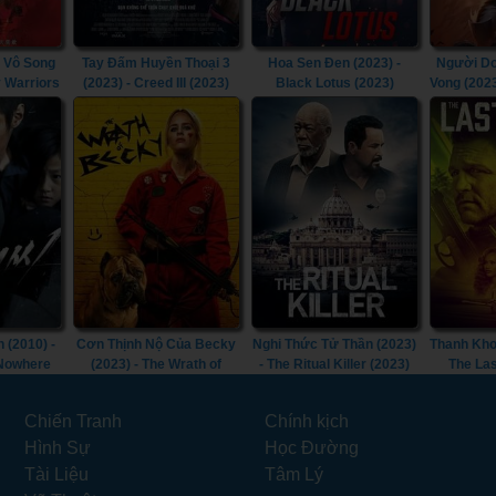
 Vô Song
Tay Đấm Huyền Thoại 3
Hoa Sen Đen (2023) -
Người Dơ
y Warriors
(2023) - Creed III (2023)
Black Lotus (2023)
Vong (202
Doom T
Goth
 (2010) -
Cơn Thịnh Nộ Của Becky
Nghi Thức Tử Thần (2023)
Thanh Kho
 Nowhere
(2023) - The Wrath of
- The Ritual Killer (2023)
The Las
Becky (2023)
Chiến Tranh
Chính kịch
Hình Sự
Học Đường
Tài Liệu
Tâm Lý