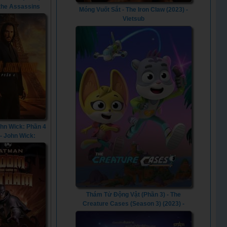
 the Assassins
Móng Vuốt Sắt - The Iron Claw (2023) -
(2022)
Vietsub
ohn Wick: Phần 4
 - John Wick:
er 4 (2023)
Thám Tử Động Vật (Phần 3) - The
Creature Cases (Season 3) (2023) -
Vietsub