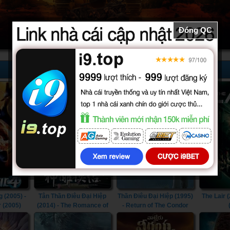
Đóng QC
52/52
32/32
 (2005) -
Tân Thần Điêu Đại Hiệp
Thần Điêu Đại Hiệp (1995)
The Lair (
r (2005)
(2014) - The Romance of
- Return of The Condor
the Condor Heroes (2014)
Heroes (1995)