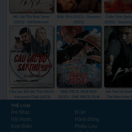
Nữ Sát Thủ Bok Soon
Biệt Tích (2023) - Ghosted
Chân Tam Quốc
(2023) - Kill Boksoon
(2023)
(2021) - Dynast
(2023)
(2021)
Câu Lạc Bộ Sát Thủ (2023)
ONE PIECE FILM RED
Sát Thủ Vô Danh
- Assassin Club (2023)
(2022) - ONE PIECE FILM
The Man from
RED (2022)
(2010)
THỂ LOẠI
Âm Nhạc
Bí ẩn
Hài Hước
Hành Động
Kinh Điển
Phiêu Lưu