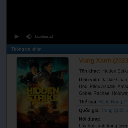
Thông tin phim
Vùng Xanh (2023)
Tên khác:
Hidden Strik
Diễn viên:
Jackie Chan,
Hou, Pilou Asbæk, Amad
Gobet, Rachael Holoway,
Thể loại:
Hành Động
,
P
Quốc gia:
Trung Quốc
,
Nội dung:
Lấy bối cảnh trong tươn