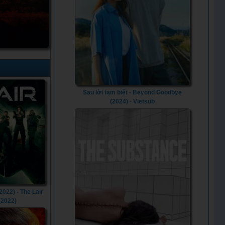
Sau lời tạm biệt - Beyond Goodbye
(2024) - Vietsub
2022) - The Lair
(2022)