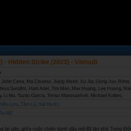
 - Hidden Strike (2023) - Vietsub
e
 John Cena, Ma Chunrui, Jiang Wenli, Xu Jia, Gong Jun, Rima
eus Serafini, Hani Adel, Tim Man, Max Huang, Lee Huang, Na
 Li Ma, Tazito Garcia, Temur Mamisashvili, Michael Koltes,
hiêu Lưu
,
Tâm Lý
,
Hài Hước
Âu Mỹ
g lai gần, giữa cuộc chiến tranh dầu mỏ đã tàn phá Trung Đôn