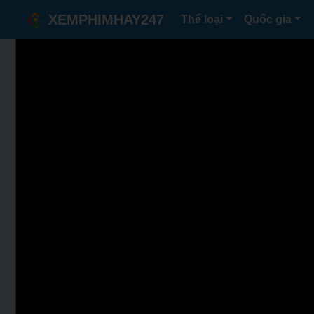
XEMPHIMHAY247
Thể loại
Quốc gia