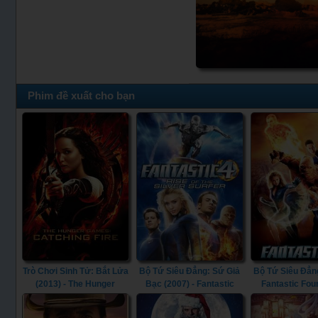
Phim đề xuất cho bạn
Trò Chơi Sinh Tử: Bắt Lửa
Bộ Tứ Siêu Đẳng: Sứ Giả
Bộ Tứ Siêu Đẳng
(2013) - The Hunger
Bạc (2007) - Fantastic
Fantastic Fou
Games: Catching Fire
Four: Rise of the Silver
(2013)
Surfer (2007)