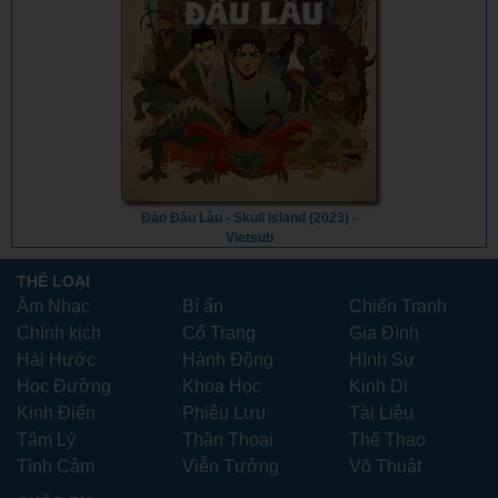
Đảo Đầu Lâu - Skull Island (2023) -
Vietsub
THỂ LOẠI
Âm Nhạc
Bí ẩn
Chiến Tranh
Chính kịch
Cổ Trang
Gia Đình
Hài Hước
Hành Động
Hình Sự
Học Đường
Khoa Học
Kinh Dị
Kinh Điển
Phiêu Lưu
Tài Liệu
Tâm Lý
Thần Thoại
Thể Thao
Tình Cảm
Viễn Tưởng
Võ Thuật