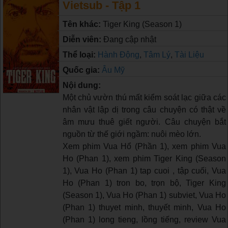
Vietsub - Tập 1
Tên khác:
Tiger King (Season 1)
Diễn viên:
Đang cập nhật
Thể loại:
Hành Động
,
Tâm Lý
,
Tài Liệu
Quốc gia:
Âu Mỹ
Nội dung:
Một chủ vườn thú mất kiểm soát lạc giữa các
nhân vật lập dị trong câu chuyện có thật về
âm mưu thuê giết người. Câu chuyện bắt
nguồn từ thế giới ngầm: nuôi mèo lớn.
Xem phim Vua Hổ (Phần 1), xem phim Vua
Ho (Phan 1), xem phim Tiger King (Season
1), Vua Ho (Phan 1) tap cuoi , tập cuối, Vua
Ho (Phan 1) tron bo, trọn bộ, Tiger King
(Season 1), Vua Ho (Phan 1) subviet, Vua Ho
(Phan 1) thuyet minh, thuyết minh, Vua Ho
(Phan 1) long tieng, lồng tiếng, review Vua