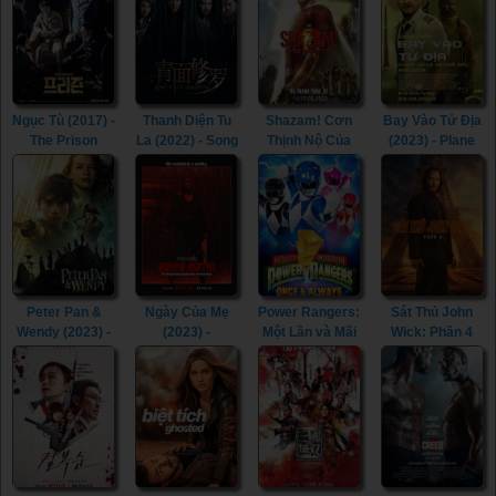
(2023)
Seven Kings
Must Die (2023)
Ngục Tù (2017) -
Thanh Diện Tu
Shazam! Cơn
Bay Vào Tử Địa
The Prison
La (2022) - Song
Thịnh Nộ Của
(2023) - Plane
(2017)
of the
Các Vị Thần
(2023)
Assassins
(2023) -
(2022)
Shazam! Fury of
the Gods (2023)
Peter Pan &
Ngày Của Mẹ
Power Rangers:
Sát Thủ John
Wendy (2023) -
(2023) -
Một Lần và Mãi
Wick: Phần 4
Peter Pan &
Mother's Day
Mãi (2023) -
(2023) - John
Wendy (2023)
(2023)
Mighty Morphin
Wick: Chapter 4
Power Rangers:
(2023)
Once & Always
(2023)