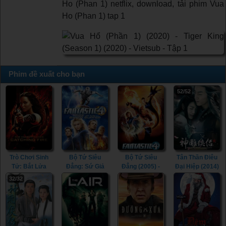
Ho (Phan 1) netflix, download, tải phim Vua
Ho (Phan 1) tap 1
Phim đề xuất cho bạn
52/52
Trò Chơi Sinh
Bộ Tứ Siêu
Bộ Tứ Siêu
Tân Thần Điêu
Tử: Bắt Lửa
Đẳng: Sứ Giả
Đẳng (2005) -
Đại Hiệp (2014)
(2013) - The
Bạc (2007) -
Fantastic Four
- The Romance
32/32
Hunger Games:
Fantastic Four:
(2005)
of the Condor
Catching Fire
Rise of the
Heroes (2014)
(2013)
Silver Surfer
(2007)