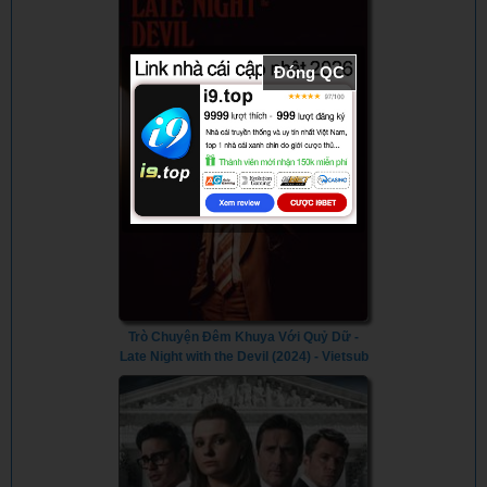
Đóng QC
Trò Chuyện Đêm Khuya Với Quỷ Dữ -
Late Night with the Devil (2024) - Vietsub