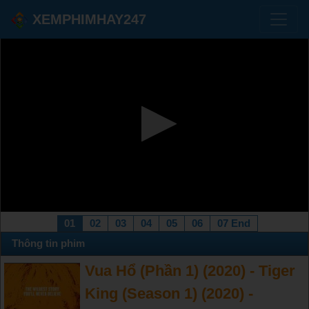
XEMPHIMHAY247
01
02
03
04
05
06
07 End
Thông tin phim
Vua Hổ (Phần 1) (2020) - Tiger
King (Season 1) (2020) -