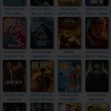
Thần Điêu Đại
The Lair (2022) -
Đường Xưa
Đêm Hung Tàn
Hiệp (1995) -
The Lair (2022)
(2023) - The Old
(2022) - Violent
Return of The
Way (2023)
Night (2022)
Condor Heroes
(1995)
Âm Dương Hoạ
Thâm Hải Đại
Waltair
Sức Chịu Đựng
Bì (2022) - Yin
Ngư (2023) -
Veerayya (2023)
(2023) - Thunivu
Yang Painted
Monster of The
- Waltair
(2023)
Skin (2022)
Deep (2023)
Veerayya (2023)
Cái Giá Chúng
Khi Hart Ra Tay
Nhà Tù Khỏa
Cái Chết Của
Ta Phải Trả
(2023) - Die Hart
Thân (1986) -
Bảy Vị Vua
(2023) - The
(2023)
The Naked
(2023) - The
Price We Pay
Cage (1986)
Last Kingdom: