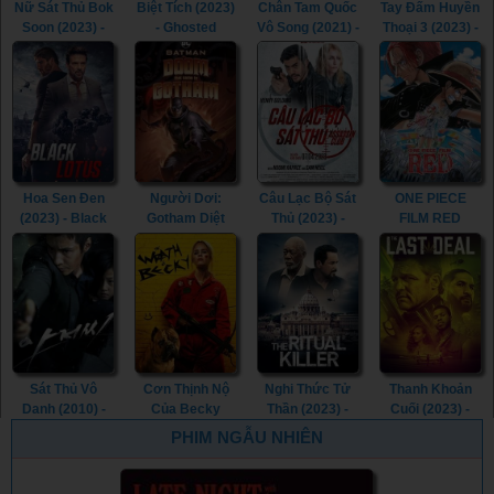
Nữ Sát Thủ Bok
Biệt Tích (2023)
Chân Tam Quốc
Tay Đấm Huyền
Soon (2023) -
- Ghosted
Vô Song (2021) -
Thoại 3 (2023) -
Kill Boksoon
(2023)
Dynasty
Creed III (2023)
(2023)
Warriors (2021)
Hoa Sen Đen
Người Dơi:
Câu Lạc Bộ Sát
ONE PIECE
(2023) - Black
Gotham Diệt
Thủ (2023) -
FILM RED
Lotus (2023)
Vong (2023) -
Assassin Club
(2022) - ONE
Batman: The
(2023)
PIECE FILM
Doom That
RED (2022)
Came to
Gotham (2023)
Sát Thủ Vô
Cơn Thịnh Nộ
Nghi Thức Tử
Thanh Khoản
Danh (2010) -
Của Becky
Thần (2023) -
Cuối (2023) -
The Man from
(2023) - The
The Ritual Killer
The Last Deal
PHIM NGẪU NHIÊN
Nowhere (2010)
Wrath of Becky
(2023)
(2023)
(2023)