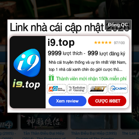
Đóng QC
52/52
32/32
 (2005) -
Tân Thần Điêu Đại Hiệp
Thần Điêu Đại Hiệp (1995)
The Lair (