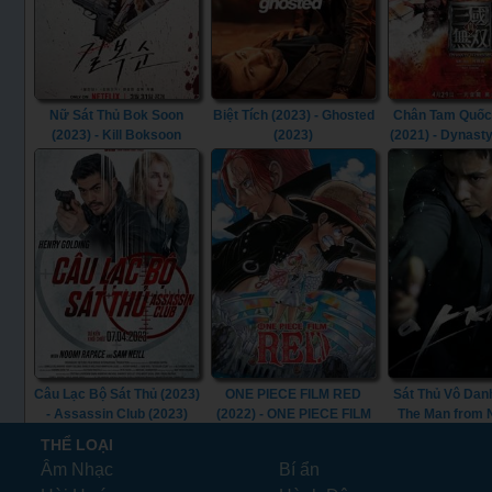
Nữ Sát Thủ Bok Soon
Biệt Tích (2023) - Ghosted
Chân Tam Quốc
(2023) - Kill Boksoon
(2023)
(2021) - Dynast
(2023)
(2021)
Câu Lạc Bộ Sát Thủ (2023)
ONE PIECE FILM RED
Sát Thủ Vô Danh
- Assassin Club (2023)
(2022) - ONE PIECE FILM
The Man from
RED (2022)
(2010)
THỂ LOẠI
Âm Nhạc
Bí ẩn