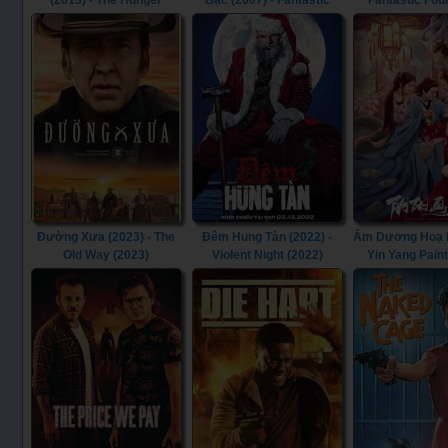
(2013) - The Hunger
Bạc (2007) - Fantastic
Fantastic Fou
Games: Catching Fire
Four: Rise of the Silver
(2013)
Surfer (2007)
Đường Xưa (2023) - The
Đêm Hung Tàn (2022) -
Âm Dương Hoạ Bì
Old Way (2023)
Violent Night (2022)
Yin Yang Pain
(2022)