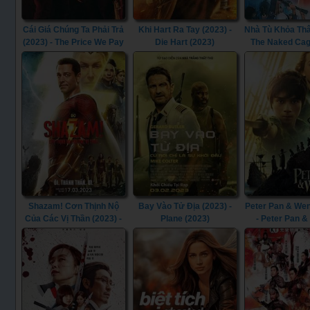
Cái Giá Chúng Ta Phải Trả
Khi Hart Ra Tay (2023) -
Nhà Tù Khỏa Thâ
(2023) - The Price We Pay
Die Hart (2023)
The Naked Cag
(2023)
Shazam! Cơn Thịnh Nộ
Bay Vào Tử Địa (2023) -
Peter Pan & Wen
Của Các Vị Thần (2023) -
Plane (2023)
- Peter Pan 
Shazam! Fury of the Gods
(2023)
(2023)