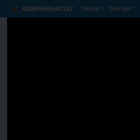
XEMPHIMHAY247
Thể loại
Quốc gia