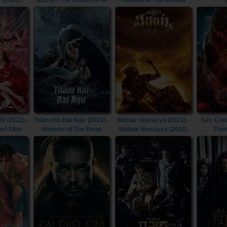
r (2005)
(2014) - The Romance of
- Return of The Condor
the Condor Heroes (2014)
Heroes (1995)
 (2022) -
Thâm Hải Đại Ngư (2023) -
Waltair Veerayya (2023) -
Sức Chịu
ted Skin
Monster of The Deep
Waltair Veerayya (2023)
Thun
(2023)