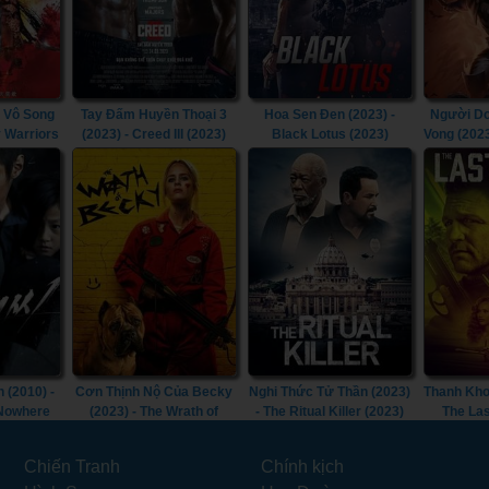
 Vô Song
Tay Đấm Huyền Thoại 3
Hoa Sen Đen (2023) -
Người Dơ
y Warriors
(2023) - Creed III (2023)
Black Lotus (2023)
Vong (202
Doom T
Goth
 (2010) -
Cơn Thịnh Nộ Của Becky
Nghi Thức Tử Thần (2023)
Thanh Kho
 Nowhere
(2023) - The Wrath of
- The Ritual Killer (2023)
The Las
Becky (2023)
Chiến Tranh
Chính kịch