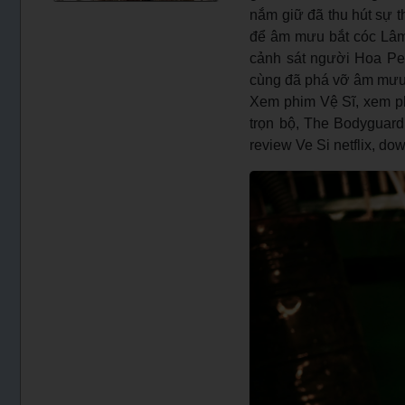
nắm giữ đã thu hút sự t
để âm mưu bắt cóc Lâm
cảnh sát người Hoa Pet
cùng đã phá vỡ âm mưu 
Xem phim Vệ Sĩ, xem phi
trọn bộ, The Bodyguard,
review Ve Si netflix, do