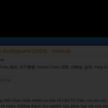
he Bodyguard (2024) - Vietsub
ard
ufu, 杨杏, 淳于珊珊, Ashton Chen, 譚凱, 刘峰超, 赵亮, Yang Si, J
ình Sự
 Hiểu Nam nhận nhiệm vụ bảo vệ Lâm Tử Hào, con trai của
 về nước. Những thành tựu nghiên cứu khoa học mà cha co