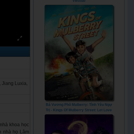
Vietsub
iang Luxia,
Bá Vương Phố Mulberry: Tình Yêu Ngự
Trị - Kings Of Mulberry Street: Let Love
Reign (2023) - Vietsub
 nhà khoa học
n nhà họ Lâm