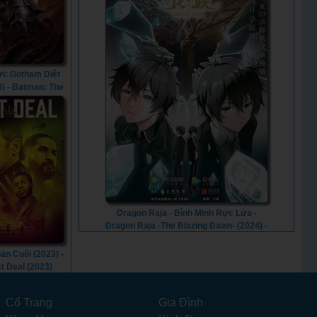
i: Gotham Diệt
3) - Batman: The
hat Came to
am (2023)
Dragon Raja - Bình Minh Rực Lửa -
Dragon Raja -The Blazing Dawn- (2024) -
Vietsub
ản Cuối (2023) -
t Deal (2023)
Cổ Trang
Gia Đình