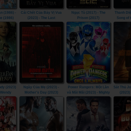
n (1986) -
Cái Chết Của Bảy Vị Vua
Ngục Tù (2017) - The
Thanh Diệ
e (1986)
(2023) - The Last
Prison (2017)
Song of
Kingdom: Seven Kings
Must Die (2023)
dy (2023)
Ngày Của Mẹ (2023) -
Power Rangers: Một Lần
Sát Thủ J
& Wendy
Mother's Day (2023)
và Mãi Mãi (2023) - Mighty
(2023)
Morphin Power Rangers:
Chapt
Once & Always (2023)