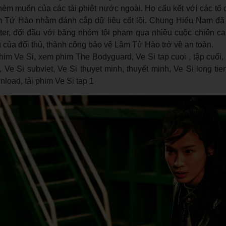
hèm muốn của các tài phiệt nước ngoài. Họ cấu kết với các tổ
 Tử Hào nhằm đánh cắp dữ liệu cốt lõi. Chung Hiểu Nam đã
er, đối đầu với băng nhóm tội phạm qua nhiều cuộc chiến ca
của đối thủ, thành công bảo vệ Lâm Tử Hào trở về an toàn.
m Ve Si, xem phim The Bodyguard, Ve Si tap cuoi , tập cuối, 
 Ve Si subviet, Ve Si thuyet minh, thuyết minh, Ve Si long tien
wnload, tải phim Ve Si tap 1