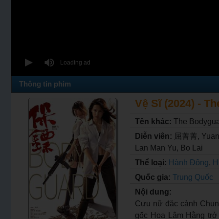
Thông tin phim
Vệ Sĩ (2024) - T
Tên khác:
The Bodygu
Diễn viên:
屈菁菁, YuanF
Lan Man Yu, Bo Lai
Thể loại:
Hành Động
,
H
Quốc gia:
Trung Quốc
Nội dung:
Cựu nữ đặc cảnh Chung
gốc Hoa Lâm Hằng trở