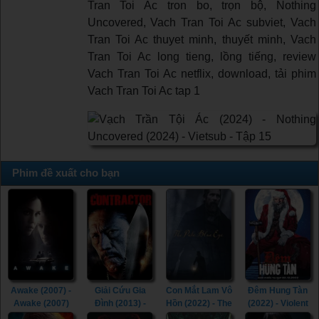
Tran Toi Ac tron bo, trọn bộ, Nothing
Uncovered, Vach Tran Toi Ac subviet, Vach
Tran Toi Ac thuyet minh, thuyết minh, Vach
Tran Toi Ac long tieng, lồng tiếng, review
Vach Tran Toi Ac netflix, download, tải phim
Vach Tran Toi Ac tap 1
Phim đề xuất cho bạn
Awake (2007) -
Giải Cứu Gia
Con Mắt Lam Vô
Đêm Hung Tàn
Awake (2007)
Đình (2013) -
Hồn (2022) - The
(2022) - Violent
The Contractor
Pale Blue Eye
Night (2022)