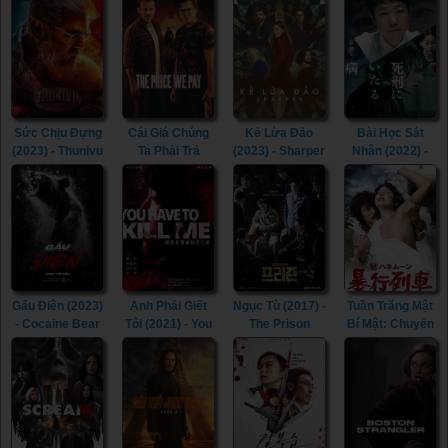
(2013)
(2022)
Sức Chịu Đựng
Cái Giá Chúng
Kẻ Lừa Đảo
Bài Học Sát
(2023) - Thunivu
Ta Phải Trả
(2023) - Sharper
Nhân (2022) -
(2023)
(2023) - The
(2023)
Lesson in
Price We Pay
Murder (2022)
(2023)
Gấu Điên (2023)
Anh Phải Giết
Ngục Tù (2017) -
Tuần Trăng Mật
- Cocaine Bear
Tôi (2021) - You
The Prison
Bí Mật: Chuyến
(2023)
Have To Kill Me
(2017)
Tàu Cưỡng
(2021)
Hiếp (1977) -
Secret
Honeymoon:
Assault Train
(1977)