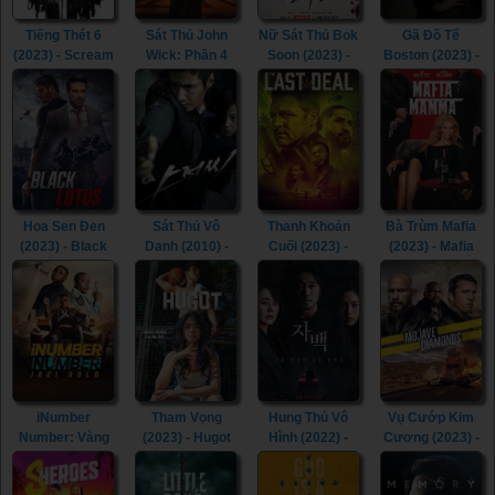
Tiếng Thét 6
Sát Thủ John
Nữ Sát Thủ Bok
Gã Đồ Tể
(2023) - Scream
Wick: Phần 4
Soon (2023) -
Boston (2023) -
VI (2023)
(2023) - John
Kill Boksoon
Boston
Wick: Chapter 4
(2023)
Strangler (2023)
(2023)
Hoa Sen Đen
Sát Thủ Vô
Thanh Khoản
Bà Trùm Mafia
(2023) - Black
Danh (2010) -
Cuối (2023) -
(2023) - Mafia
Lotus (2023)
The Man from
The Last Deal
Mamma (2023)
Nowhere (2010)
(2023)
iNumber
Tham Vọng
Hung Thủ Vô
Vụ Cướp Kim
Number: Vàng
(2023) - Hugot
Hình (2022) -
Cương (2023) -
Johannesburg
(2023)
Confession
Mojave
(2023) -
(2022)
Diamonds