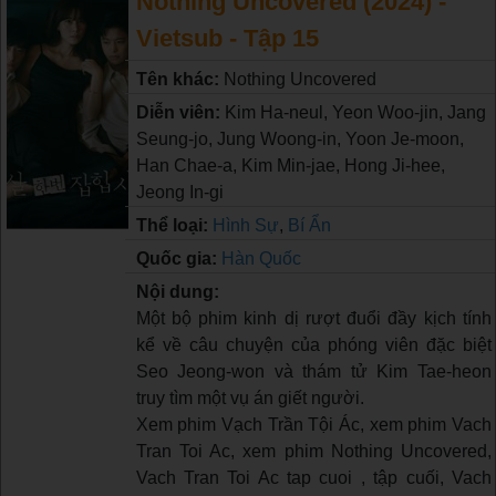
Nothing Uncovered (2024) -
Vietsub - Tập 15
Tên khác:
Nothing Uncovered
Diễn viên:
Kim Ha-neul, Yeon Woo-jin, Jang
Seung-jo, Jung Woong-in, Yoon Je-moon,
Han Chae-a, Kim Min-jae, Hong Ji-hee,
Jeong In-gi
Thể loại:
Hình Sự
,
Bí Ẩn
Quốc gia:
Hàn Quốc
Nội dung:
Một bộ phim kinh dị rượt đuổi đầy kịch tính
kể về câu chuyện của phóng viên đặc biệt
Seo Jeong-won và thám tử Kim Tae-heon
truy tìm một vụ án giết người.
Xem phim Vạch Trần Tội Ác, xem phim Vach
Tran Toi Ac, xem phim Nothing Uncovered,
Vach Tran Toi Ac tap cuoi , tập cuối, Vach