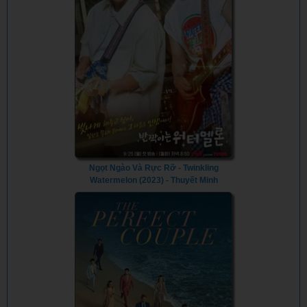
Ngọt Ngào Và Rực Rỡ - Twinkling
Watermelon (2023) - Thuyết Minh