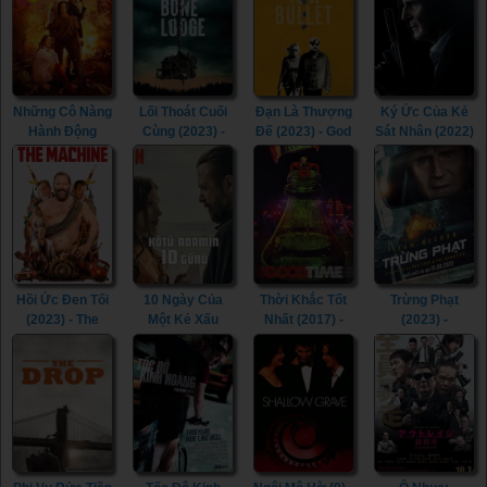
iNumber
(2023)
Number: Jozi
Gold (2023)
Những Cô Nàng
Lối Thoát Cuối
Đạn Là Thượng
Ký Ức Của Kẻ
Hành Động
Cùng (2023) -
Đế (2023) - God
Sát Nhân (2022)
(2023) -
Little Bone
Is a Bullet
- Memory (2022)
Sheroes (2023)
Lodge (2023)
(2023)
Hồi Ức Đen Tối
10 Ngày Của
Thời Khắc Tốt
Trừng Phạt
(2023) - The
Một Kẻ Xấu
Nhất (2017) -
(2023) -
Machine (2023)
(2023) - 10 Days
Good Time
Retribution
of a Bad Man
(2017)
(2023)
(2023)