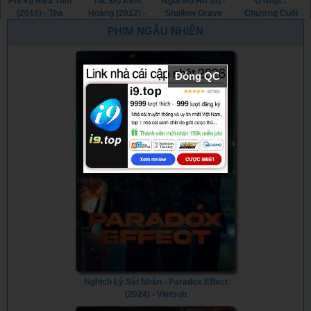
Phi Vụ Rửa Tiền
Tốc Độ Kinh
Ngôi Mộ Hờ (0) -
Ô Nhục:
(2014) - The
Hoàng (2012) -
Shallow Grave
Chương Cuối
Drop (2014)
Premium Rush
(0)
(2017) - Outrage
PHIM NGẪU NHIÊN
(2012)
Coda (2017)
Đóng QC
Nghịch Lý Sát Nhân - Paradox Effect
(2024) - Vietsub