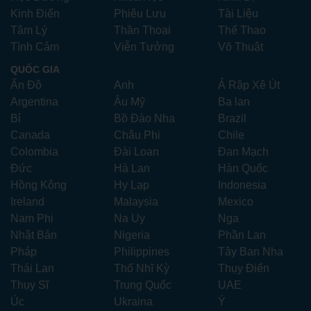
Kinh Điển
Phiêu Lưu
Tài Liệu
Tâm Lý
Thần Thoại
Thể Thao
Tình Cảm
Viễn Tưởng
Võ Thuật
QUỐC GIA
Ấn Độ
Anh
Ả Rập Xê Út
Argentina
Âu Mỹ
Ba lan
Bỉ
Bồ Đào Nha
Brazil
Canada
Châu Phi
Chile
Colombia
Đài Loan
Đan Mạch
Đức
Hà Lan
Hàn Quốc
Hồng Kông
Hy Lạp
Indonesia
Ireland
Malaysia
Mexico
Nam Phi
Na Uy
Nga
Nhật Bản
Nigeria
Phần Lan
Pháp
Philippines
Tây Ban Nha
Thái Lan
Thổ Nhĩ Kỳ
Thụy Điển
Thụy Sĩ
Trung Quốc
UAE
Úc
Ukraina
Ý