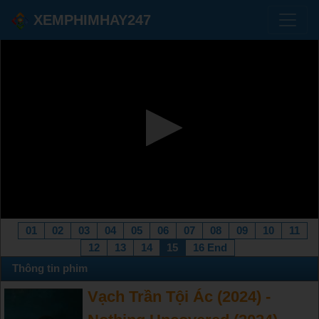
XEMPHIMHAY247
01
02
03
04
05
06
07
08
09
10
11
12
13
14
15
16 End
Thông tin phim
Vạch Trần Tội Ác (2024) -