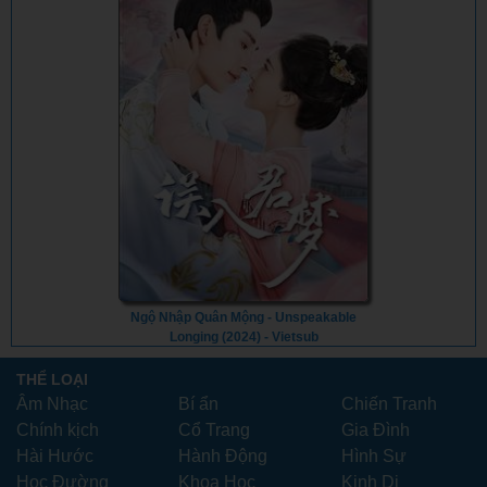
Ngộ Nhập Quân Mộng - Unspeakable
Longing (2024) - Vietsub
THỂ LOẠI
Âm Nhạc
Bí ẩn
Chiến Tranh
Chính kịch
Cổ Trang
Gia Đình
Hài Hước
Hành Động
Hình Sự
Học Đường
Khoa Học
Kinh Dị