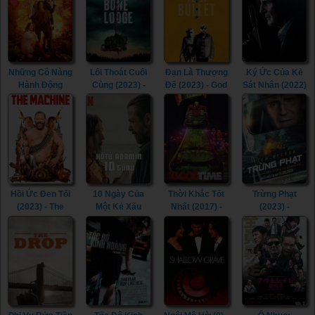
iNumber
(2023)
Number: Jozi
Gold (2023)
Những Cô Nàng
Lối Thoát Cuối
Đạn Là Thượng
Ký Ức Của Kẻ
Hành Động
Cùng (2023) -
Đế (2023) - God
Sát Nhân (2022)
(2023) -
Little Bone
Is a Bullet
- Memory (2022)
Sheroes (2023)
Lodge (2023)
(2023)
Hồi Ức Đen Tối
10 Ngày Của
Thời Khắc Tốt
Trừng Phạt
(2023) - The
Một Kẻ Xấu
Nhất (2017) -
(2023) -
Machine (2023)
(2023) - 10 Days
Good Time
Retribution
of a Bad Man
(2017)
(2023)
(2023)