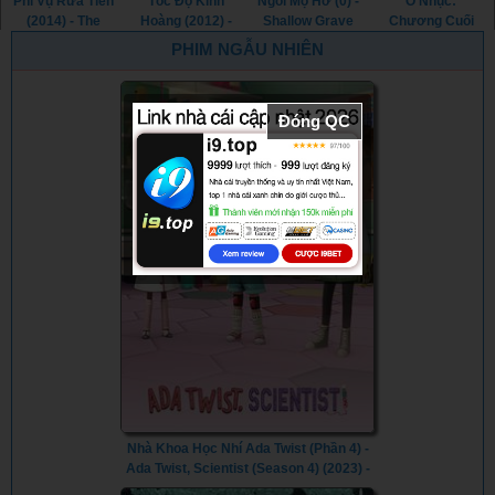
Phi Vụ Rửa Tiền
Tốc Độ Kinh
Ngôi Mộ Hờ (0) -
Ô Nhục:
(2014) - The
Hoàng (2012) -
Shallow Grave
Chương Cuối
Drop (2014)
Premium Rush
(0)
(2017) - Outrage
PHIM NGẪU NHIÊN
(2012)
Coda (2017)
Đóng QC
Nhà Khoa Học Nhí Ada Twist (Phần 4) -
Ada Twist, Scientist (Season 4) (2023) -
Vietsub