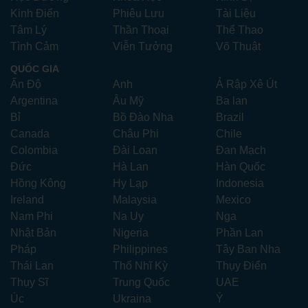
Kinh Điển
Phiêu Lưu
Tài Liệu
Tâm Lý
Thần Thoại
Thể Thao
Tình Cảm
Viễn Tưởng
Võ Thuật
QUỐC GIA
Ấn Độ
Anh
Ả Rập Xê Út
Argentina
Âu Mỹ
Ba lan
Bỉ
Bồ Đào Nha
Brazil
Canada
Châu Phi
Chile
Colombia
Đài Loan
Đan Mạch
Đức
Hà Lan
Hàn Quốc
Hồng Kông
Hy Lạp
Indonesia
Ireland
Malaysia
Mexico
Nam Phi
Na Uy
Nga
Nhật Bản
Nigeria
Phần Lan
Pháp
Philippines
Tây Ban Nha
Thái Lan
Thổ Nhĩ Kỳ
Thụy Điển
Thụy Sĩ
Trung Quốc
UAE
Úc
Ukraina
Ý