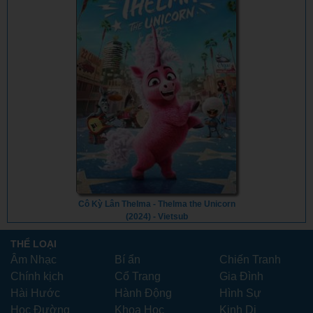
Cô Kỳ Lân Thelma - Thelma the Unicorn
(2024) - Vietsub
THỂ LOẠI
Âm Nhạc
Bí ẩn
Chiến Tranh
Chính kịch
Cổ Trang
Gia Đình
Hài Hước
Hành Động
Hình Sự
Học Đường
Khoa Học
Kinh Dị