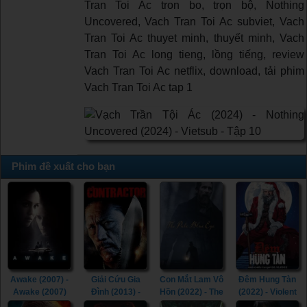
Tran Toi Ac tron bo, trọn bộ, Nothing
Uncovered, Vach Tran Toi Ac subviet, Vach
Tran Toi Ac thuyet minh, thuyết minh, Vach
Tran Toi Ac long tieng, lồng tiếng, review
Vach Tran Toi Ac netflix, download, tải phim
Vach Tran Toi Ac tap 1
Phim đề xuất cho bạn
Awake (2007) -
Giải Cứu Gia
Con Mắt Lam Vô
Đêm Hung Tàn
Awake (2007)
Đình (2013) -
Hồn (2022) - The
(2022) - Violent
The Contractor
Pale Blue Eye
Night (2022)