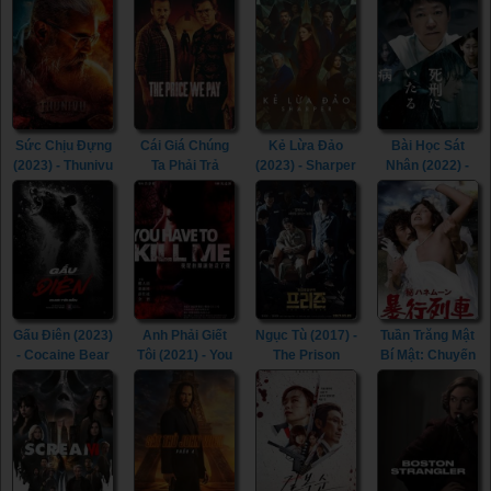
(2013)
(2022)
Sức Chịu Đựng
Cái Giá Chúng
Kẻ Lừa Đảo
Bài Học Sát
(2023) - Thunivu
Ta Phải Trả
(2023) - Sharper
Nhân (2022) -
(2023)
(2023) - The
(2023)
Lesson in
Price We Pay
Murder (2022)
(2023)
Gấu Điên (2023)
Anh Phải Giết
Ngục Tù (2017) -
Tuần Trăng Mật
- Cocaine Bear
Tôi (2021) - You
The Prison
Bí Mật: Chuyến
(2023)
Have To Kill Me
(2017)
Tàu Cưỡng
(2021)
Hiếp (1977) -
Secret
Honeymoon:
Assault Train
(1977)