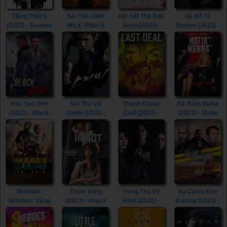
Tiếng Thét 6
Sát Thủ John
Nữ Sát Thủ Bok
Gã Đồ Tể
(2023) - Scream
Wick: Phần 4
Soon (2023) -
Boston (2023) -
VI (2023)
(2023) - John
Kill Boksoon
Boston
Wick: Chapter 4
(2023)
Strangler (2023)
(2023)
Hoa Sen Đen
Sát Thủ Vô
Thanh Khoản
Bà Trùm Mafia
(2023) - Black
Danh (2010) -
Cuối (2023) -
(2023) - Mafia
Lotus (2023)
The Man from
The Last Deal
Mamma (2023)
Nowhere (2010)
(2023)
iNumber
Tham Vọng
Hung Thủ Vô
Vụ Cướp Kim
Number: Vàng
(2023) - Hugot
Hình (2022) -
Cương (2023) -
Johannesburg
(2023)
Confession
Mojave
(2023) -
(2022)
Diamonds