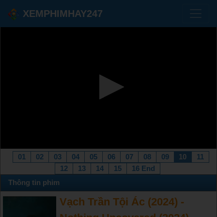
XEMPHIMHAY247
01
02
03
04
05
06
07
08
09
10
11
12
13
14
15
16 End
Thông tin phim
Vạch Trần Tội Ác (2024) -