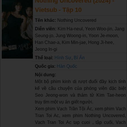
Nothing Uncovered (2024) -
Vietsub - Tập 10
Tên khác:
Nothing Uncovered
Diễn viên:
Kim Ha-neul, Yeon Woo-jin, Jang
Seung-jo, Jung Woong-in, Yoon Je-moon,
Han Chae-a, Kim Min-jae, Hong Ji-hee,
Jeong In-gi
Thể loại:
Hình Sự
,
Bí Ẩn
Quốc gia:
Hàn Quốc
Nội dung:
Một bộ phim kinh dị rượt đuổi đầy kịch tính
kể về câu chuyện của phóng viên đặc biệt
Seo Jeong-won và thám tử Kim Tae-heon
truy tìm một vụ án giết người.
Xem phim Vạch Trần Tội Ác, xem phim Vach
Tran Toi Ac, xem phim Nothing Uncovered,
Vach Tran Toi Ac tap cuoi , tập cuối, Vach