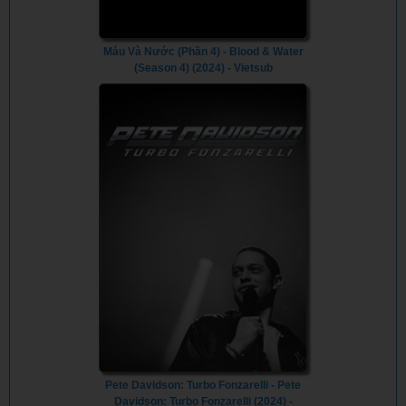
Máu Và Nước (Phần 4) - Blood & Water
(Season 4) (2024) - Vietsub
Pete Davidson: Turbo Fonzarelli - Pete
Davidson: Turbo Fonzarelli (2024) -