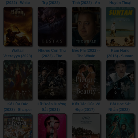
(2022) - White
Trụ (2022) -
Tình (2022) - An
Huyền Thoại
Noise (2022)
Beyond the
Affair to Forget
(2022) - Whitney
Universe (2022)
(2022)
Houston: I
Wanna Dance
with Somebody
(2022)
Waltair
Những Con Thú
Béo Phì (2022) -
Rám Nắng
Veerayya (2023)
(2022) - The
The Whale
(2016) - Suntan
- Waltair
Beasts (2022)
(2022)
(2016)
Veerayya (2023)
Kẻ Lừa Đảo
Lữ Đoàn Đường
Kiệt Tác Của Vẻ
Bài Học Sát
(2023) - Sharper
Sắt (2021) -
Đẹp (2017) -
Nhân (2022) -
(2023)
Railway Heroes
Picture of
Lesson in
(2021)
Beauty (2017)
Murder (2022)