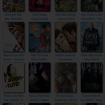
Đưa Em Tìm
Căn Phòng
Tình Bạn (2022)
Tam Tuyến Luân
Mối Tình Đầu
Sung Sướng
- Close (2022)
Hồi (2023) - The
(2022) - Life Is
(2015) - In the
River (2023)
Beautiful (2022)
Room (2015)
Người Con Trai
Nhà Tù Khỏa
Huyền thoại và
Otto: Bác Hàng
(2022) - The Son
Thân (1986) -
Con bướm
Xóm Khó Ở
(2022)
The Naked
(2023) - The
(2022) - A Man
Cage (1986)
Legend &
Called Otto
Butterfly (2023)
(2022)
Phiêu Lưu Tình
Nô Lệ Tình Dục
Tri Kỷ (2023) -
Thanh Diện Tu
Dục (2008) - À
(2013) - Sweet
Soulmate (2023)
La (2022) - Song
l’aventure
Whip (2013)
of the