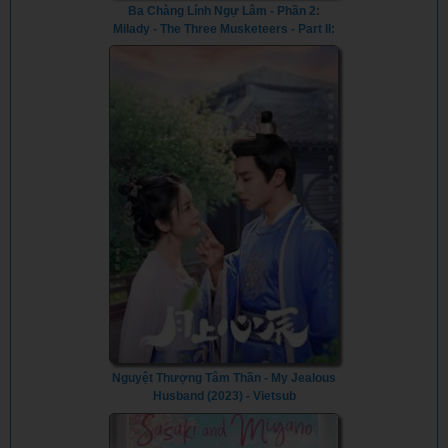
Ba Chàng Lính Ngự Lâm - Phần 2:
Milady - The Three Musketeers - Part II:
Milady (2023) - Vietsub
Nguyệt Thượng Tâm Thần - My Jealous
Husband (2023) - Vietsub