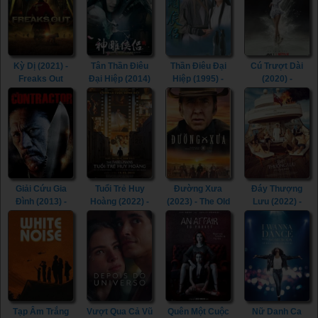
Kỳ Dị (2021) -
Tân Thần Điêu
Thần Điêu Đại
Cú Trượt Dài
Freaks Out
Đại Hiệp (2014)
Hiệp (1995) -
(2020) -
(2021)
- The Romance
Return of The
Spinning Out
of the Condor
Condor Heroes
(2020)
Heroes (2014)
(1995)
Giải Cứu Gia
Tuổi Trẻ Huy
Đường Xưa
Đáy Thượng
Đình (2013) -
Hoàng (2022) -
(2023) - The Old
Lưu (2022) -
The Contractor
The Fabelmans
Way (2023)
Triangle of
(2013)
(2022)
Sadness (2022)
Tạp Âm Trắng
Vượt Qua Cả Vũ
Quên Một Cuộc
Nữ Danh Ca