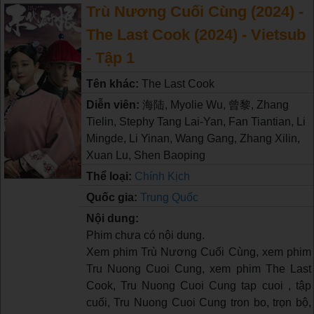
Trù Nương Cuối Cùng (2024) -
The Last Cook (2024) - Vietsub
- Tập 1
Tên khác:
The Last Cook
Diễn viên:
海陆, Myolie Wu, 曾黎, Zhang
Tielin, Stephy Tang Lai-Yan, Fan Tiantian, Li
Mingde, Li Yinan, Wang Gang, Zhang Xilin,
Xuan Lu, Shen Baoping
Thể loại:
Chính Kịch
Quốc gia:
Trung Quốc
Nội dung:
Phim chưa có nội dung.
Xem phim Trù Nương Cuối Cùng, xem phim
Tru Nuong Cuoi Cung, xem phim The Last
Cook, Tru Nuong Cuoi Cung tap cuoi , tập
cuối, Tru Nuong Cuoi Cung tron bo, trọn bộ,