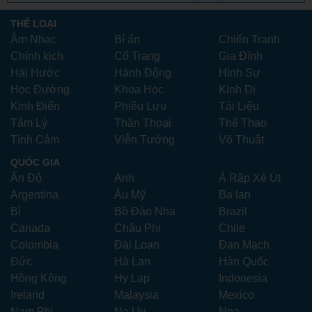
Vietsub
THỂ LOẠI
Âm Nhạc
Bí ẩn
Chiến Tranh
Chính kịch
Cổ Trang
Gia Đình
Hài Hước
Hành Động
Hình Sự
Học Đường
Khoa Học
Kinh Dị
Kinh Điển
Phiêu Lưu
Tài Liệu
Tâm Lý
Thần Thoại
Thể Thao
Tình Cảm
Viễn Tưởng
Võ Thuật
QUỐC GIA
Ấn Độ
Anh
Ả Rập Xê Út
Argentina
Âu Mỹ
Ba lan
Bỉ
Bồ Đào Nha
Brazil
Canada
Châu Phi
Chile
Colombia
Đài Loan
Đan Mạch
Đức
Hà Lan
Hàn Quốc
Hồng Kông
Hy Lạp
Indonesia
Ireland
Malaysia
Mexico
Nam Phi
Na Uy
Nga