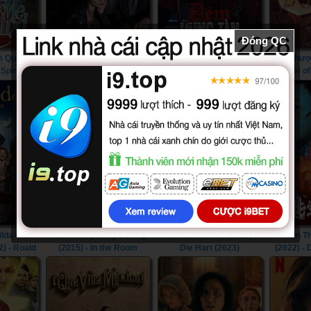
Đóng QC
m Quay
Thực Đơn Bí Ẩn (2022) -
Đêm Hung Tàn (2022) -
Đáy Thượn
 Spin Me
The Menu (2022)
Violent Night (2022)
Triangle o
22)
ilda của
Căn Phòng Sung Sướng
Khi Hart Ra Tay (2023) -
Thần T
2) - Roald
(2015) - In the Room
Die Hart (2023)
(2022) -
he Musical
(2015)