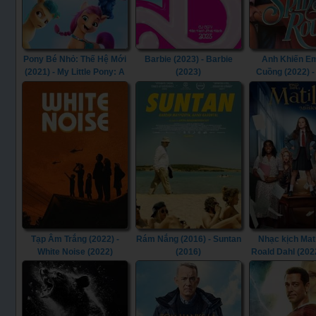
Pony Bé Nhỏ: Thế Hệ Mới
Barbie (2023) - Barbie
Anh Khiến E
(2021) - My Little Pony: A
(2023)
Cuồng (2022) -
New Generation (2021)
Round (20
Tạp Âm Trắng (2022) -
Rám Nắng (2016) - Suntan
Nhạc kịch Mat
White Noise (2022)
(2016)
Roald Dahl (202
Dahl's Matilda t
(2022)