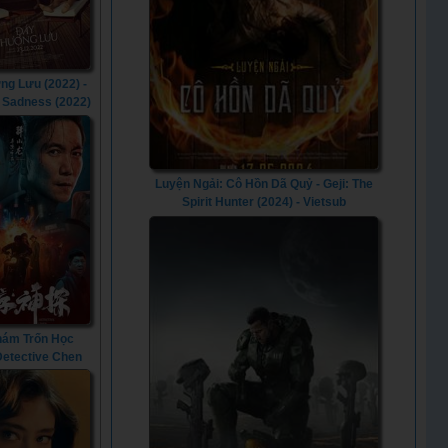
g Lưu (2022) -
f Sadness (2022)
Luyện Ngải: Cô Hồn Dã Quỷ - Geji: The
Spirit Hunter (2024) - Vietsub
hám Trốn Học
 Detective Chen
(2022)