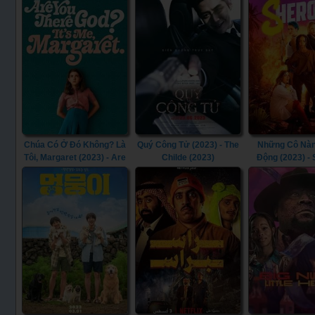
Chúa Có Ở Đó Không? Là
Quý Công Tử (2023) - The
Những Cô Nà
Tôi, Margaret (2023) - Are
Childe (2023)
Động (2023) -
You There God? It’s Me,
(2023)
Margaret. (2023)