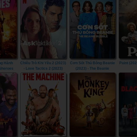
(2023)
ng Hành
Chiêu Trò Khi Yêu 2 (2023)
Cơn Sốt Thú Bông Beanie
Paint (202
 Sheroes
- Love Tactics 2 (2023)
(2023) - The Beanie
Bubble (2023)