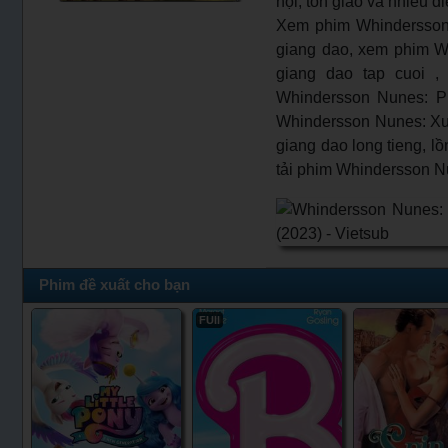
hội, tôn giáo và nhiều đ
Xem phim Whindersson
giang dao, xem phim W
giang dao tap cuoi ,
Whindersson Nunes: Pr
Whindersson Nunes: Xuo
giang dao long tieng, l
tải phim Whindersson N
Phim đề xuất cho bạn
FUll