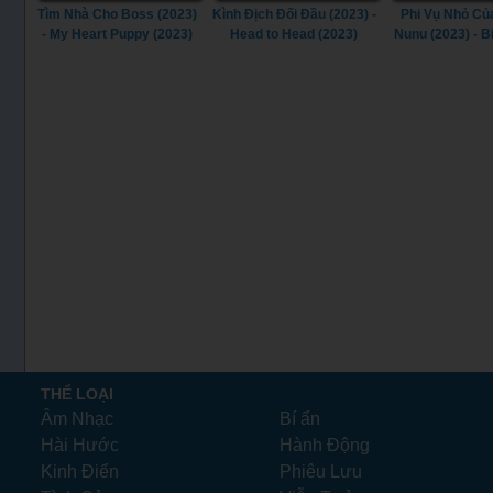
Tìm Nhà Cho Boss (2023)
Kình Địch Đối Đầu (2023) -
Phi Vụ Nhỏ Củ
- My Heart Puppy (2023)
Head to Head (2023)
Nunu (2023) - B
Little Heist 
THỂ LOẠI
Âm Nhạc
Bí ẩn
Hài Hước
Hành Động
Kinh Điển
Phiêu Lưu