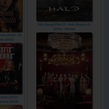
Hào Quang (Phần 2) - Halo (Season 2)
(2024) - Vietsub
inda (2023) - Oh
nda (2023)
Mafia (2023) -
Mamma (2023)