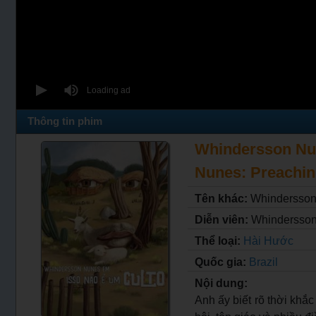
Thông tin phim
Whindersson Nun
Nunes: Preaching
Tên khác:
Whindersson 
Diễn viên:
Whindersso
Thể loại:
Hài Hước
Quốc gia:
Brazil
Nội dung:
Anh ấy biết rõ thời khắ