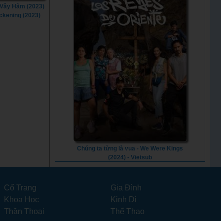
Vây Hãm (2023)
ackening (2023)
Chúng ta từng là vua - We Were Kings
(2024) - Vietsub
Cổ Trang
Gia Đình
Khoa Học
Kinh Dị
Thần Thoại
Thể Thao