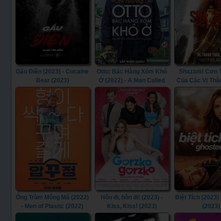
Gấu Điên (2023) - Cocaine
Otto: Bác Hàng Xóm Khó
Shazam! Cơn 
Bear (2023)
Ở (2022) - A Man Called
Của Các Vị Thần
Otto (2022)
Shazam! Fury of
(2023)
Ông Trùm Mông Má (2022)
Hôn đi, hôn đi! (2023) -
Biệt Tích (2023)
- Men of Plastic (2022)
Kiss, Kiss! (2023)
(2023)