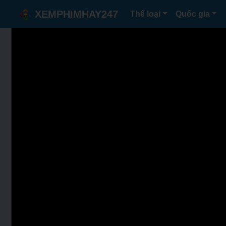
XEMPHIMHAY247
Thể loại
Quốc gia