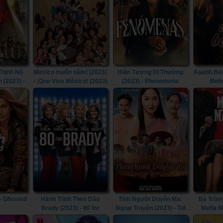
Thịnh Nộ
Mexico muôn năm! (2023)
Hiện Tượng Dị Thường
Aaahh Bel
 (2023) -
- ¡Que Viva México! (2023)
(2023) - Phenomena
Beli
 the Gods
(2023)
 - Ghosted
Hành Trình Theo Dấu
Tình Người Duyên Ma:
Bà Trùm 
Brady (2023) - 80 for
Ngoại Truyện (2023) - Tid
Mafia 
Brady (2023)
Noi: More Than True Love