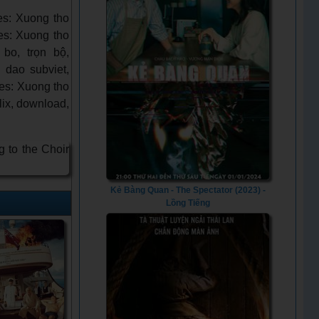
s: Xuong tho
es: Xuong tho
bo, trọn bộ,
 dao subviet,
es: Xuong tho
lix, download,
Kẻ Bàng Quan - The Spectator (2023) -
Lồng Tiếng