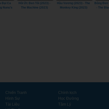
a Đại Ca
Hồi Ức Đen Tối (2023) -
Hầu Vương (2023) - The
Bóng Đen 
ig Nunu's
The Machine (2023)
Monkey King (2023)
- The Bl
(2023)
Chiến Tranh
Chính kịch
Hình Sự
Học Đường
Tài Liệu
Tâm Lý