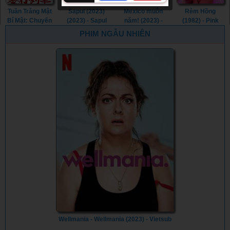
Tuần Trăng Mật
Sapul (2023)
Mexico muôn
Rèm Hồng
Bí Mật: Chuyến
(2023) - Sapul
năm! (2023) -
(1982) - Pink
Tàu Cưỡng
(2023) (2023)
¡Que Viva
Curtain (1982)
PHIM NGẪU NHIÊN
Hiếp (1977) -
México! (2023)
Secret
Honeymoon:
Assault Train
(1977)
Wellmania - Wellmania (2023) - Vietsub