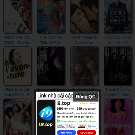
Beautiful (2022)
Room (2015)
Người Con Trai
Nhà Tù Khỏa
Huyền thoại và
Otto: Bác Hàng
(2022) - The Son
Thân (1986) -
Con bướm
Xóm Khó Ở
(2022)
The Naked
(2023) - The
(2022) - A Man
Cage (1986)
Legend &
Called Otto
Butterfly (2023)
(2022)
Phiêu Lưu Tình
Nô Lệ Tình Dục
Tri Kỷ (2023) -
Thanh Diện Tu
Dục (2008) - À
(2013) - Sweet
Soulmate (2023)
La (2022) - Song
Đóng QC
l’aventure
Whip (2013)
of the
(2008)
Assassins
(2022)