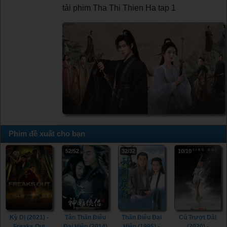
tải phim Tha Thi Thien Ha tap 1
Phim đề xuất cho bạn
52/52
32/32
10/10
Kỳ Dị (2021) -
Tân Thần Điêu
Thần Điêu Đại
Cú Trượt Dài
Freaks Out
Đại Hiệp (2014)
Hiệp (1995) -
(2020) -