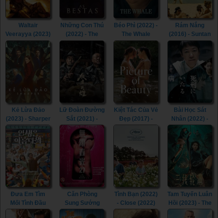
Waltair
Những Con Thú
Béo Phì (2022) -
Rám Nắng
Veerayya (2023)
(2022) - The
The Whale
(2016) - Suntan
- Waltair
Beasts (2022)
(2022)
(2016)
Veerayya (2023)
Kẻ Lừa Đảo
Lữ Đoàn Đường
Kiệt Tác Của Vẻ
Bài Học Sát
(2023) - Sharper
Sắt (2021) -
Đẹp (2017) -
Nhân (2022) -
(2023)
Railway Heroes
Picture of
Lesson in
(2021)
Beauty (2017)
Murder (2022)
Đưa Em Tìm
Căn Phòng
Tình Bạn (2022)
Tam Tuyến Luân
Mối Tình Đầu
Sung Sướng
- Close (2022)
Hồi (2023) - The
(2022) - Life Is
(2015) - In the
River (2023)