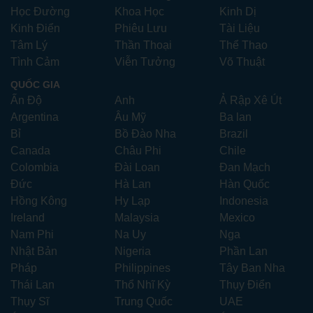
Học Đường
Khoa Học
Kinh Dị
Kinh Điển
Phiêu Lưu
Tài Liệu
Tâm Lý
Thần Thoại
Thể Thao
Tình Cảm
Viễn Tưởng
Võ Thuật
QUỐC GIA
Ấn Độ
Anh
Ả Rập Xê Út
Argentina
Âu Mỹ
Ba lan
Bỉ
Bồ Đào Nha
Brazil
Canada
Châu Phi
Chile
Colombia
Đài Loan
Đan Mạch
Đức
Hà Lan
Hàn Quốc
Hồng Kông
Hy Lạp
Indonesia
Ireland
Malaysia
Mexico
Nam Phi
Na Uy
Nga
Nhật Bản
Nigeria
Phần Lan
Pháp
Philippines
Tây Ban Nha
Thái Lan
Thổ Nhĩ Kỳ
Thụy Điển
Thụy Sĩ
Trung Quốc
UAE