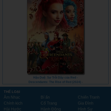
Hậu Duệ: Sự Trỗi Dậy của Red -
Descendants: The Rise of Red (2024) -
Vietsub
THỂ LOẠI
Âm Nhạc
Bí ẩn
Chiến Tranh
Chính kịch
Cổ Trang
Gia Đình
Hài Hước
Hành Động
Hình Sự