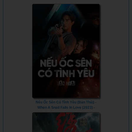
Nếu Ốc Sên Có Tình Yêu (Bản Thái) -
When A Snail Falls In Love (2023) -
Vietsub