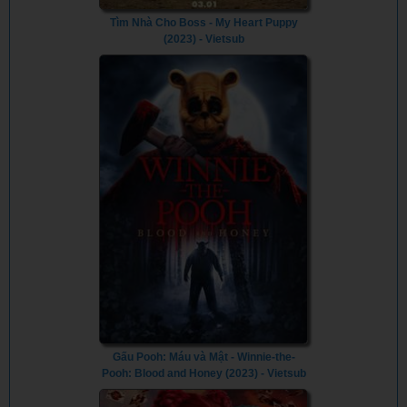
Tìm Nhà Cho Boss - My Heart Puppy
(2023) - Vietsub
Gấu Pooh: Máu và Mật - Winnie-the-
Pooh: Blood and Honey (2023) - Vietsub