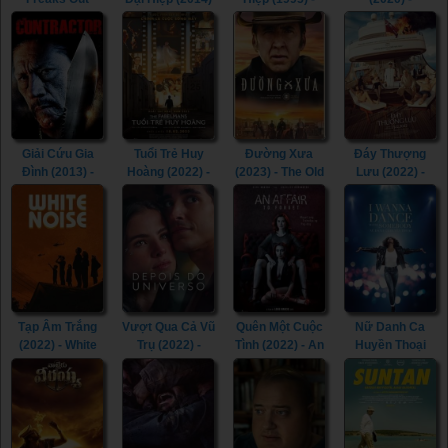
(2021)
- The Romance
Return of The
Spinning Out
of the Condor
Condor Heroes
(2020)
Heroes (2014)
(1995)
Giải Cứu Gia
Tuổi Trẻ Huy
Đường Xưa
Đáy Thượng
Đình (2013) -
Hoàng (2022) -
(2023) - The Old
Lưu (2022) -
The Contractor
The Fabelmans
Way (2023)
Triangle of
(2013)
(2022)
Sadness (2022)
Tạp Âm Trắng
Vượt Qua Cả Vũ
Quên Một Cuộc
Nữ Danh Ca
(2022) - White
Trụ (2022) -
Tình (2022) - An
Huyền Thoại
Noise (2022)
Beyond the
Affair to Forget
(2022) - Whitney
Universe (2022)
(2022)
Houston: I
Wanna Dance
with Somebody
(2022)