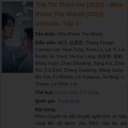
Thả Thí Thiên Hạ (2022) - Who
Rules The World (2022) -
Vietsub - Tập 1
Tên khác:
Who Rules The World
Diễn viên:
杨洋, 赵露思, Zhang Fengyi,
Carman Lee Yeuk-Tung, Xuan Lu, Lai Yi, Liu
Ruilin, An Yuexi, He Kai Lang, 张昊唯, 黄毅,
Wang Xuan, Zhao Zhuoting, Jiang Kai, Zhao
Xin, Cui Enci, Zheng Xiaoning, Wang Gang,
Ma Yue, Fu Bohan, Lin Xuepiao, Jie Bing, Li
Yixuan, Lu Shun, Liu
Thể loại:
Chính Kịch
,
Cổ Trang
Quốc gia:
Trung Quốc
Nội dung:
Phim chuyển từ tiểu thuyết ngôn tình võ hiệp
cùng tên rất được yêu thích của tác giả