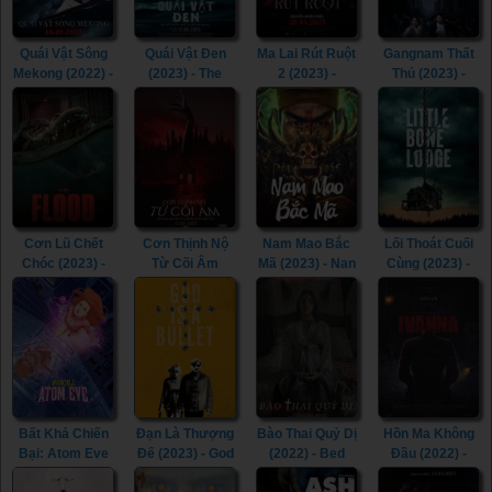
Quái Vật Sông
Quái Vật Đen
Ma Lai Rút Ruột
Gangnam Thất
Mekong (2022) -
(2023) - The
2 (2023) -
Thủ (2023) -
The Lake (2022)
Black Demon
Inhuman Kiss 2
Gangnam
(2023)
(2023)
Zombie (2023)
Cơn Lũ Chết
Cơn Thịnh Nộ
Nam Mao Bắc
Lối Thoát Cuối
Chóc (2023) -
Từ Cõi Âm
Mã (2023) - Nan
Cùng (2023) -
The Flood
(2022) - The
Mao Bei Ma
Little Bone
(2023)
Accursed
(2023)
Lodge (2023)
(2022)
Bất Khả Chiến
Đạn Là Thượng
Bào Thai Quỷ Dị
Hồn Ma Không
Bại: Atom Eve
Đế (2023) - God
(2022) - Bed
Đầu (2022) -
(Tập Đặc Biệt)
Is a Bullet
Rest (2022)
Ivanna (2022)