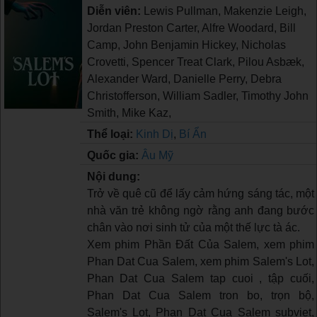
Diễn viên:
Lewis Pullman, Makenzie Leigh,
Jordan Preston Carter, Alfre Woodard, Bill
Camp, John Benjamin Hickey, Nicholas
Crovetti, Spencer Treat Clark, Pilou Asbæk,
Alexander Ward, Danielle Perry, Debra
Christofferson, William Sadler, Timothy John
Smith, Mike Kaz,
Thể loại:
Kinh Dị
,
Bí Ẩn
Quốc gia:
Âu Mỹ
Nội dung:
Trở về quê cũ để lấy cảm hứng sáng tác, một
nhà văn trẻ không ngờ rằng anh đang bước
chân vào nơi sinh tử của một thế lực tà ác.
Xem phim Phần Đất Của Salem, xem phim
Phan Dat Cua Salem, xem phim Salem's Lot,
Phan Dat Cua Salem tap cuoi , tập cuối,
Phan Dat Cua Salem tron bo, trọn bộ,
Salem's Lot, Phan Dat Cua Salem subviet,