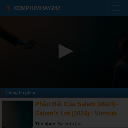
XEMPHIMHAY247
Thông tin phim
Phần Đất Của Salem (2024) -
Salem's Lot (2024) - Vietsub
Tên khác:
Salem's Lot