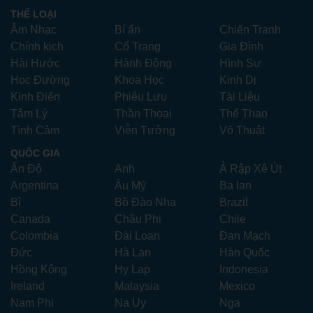
THỂ LOẠI
Âm Nhạc
Bí ẩn
Chiến Tranh
Chính kịch
Cổ Trang
Gia Đình
Hài Hước
Hành Động
Hình Sự
Học Đường
Khoa Học
Kinh Dị
Kinh Điển
Phiêu Lưu
Tài Liệu
Tâm Lý
Thần Thoại
Thể Thao
Tình Cảm
Viễn Tưởng
Võ Thuật
QUỐC GIA
Ấn Độ
Anh
Ả Rập Xê Út
Argentina
Âu Mỹ
Ba lan
Bỉ
Bồ Đào Nha
Brazil
Canada
Châu Phi
Chile
Colombia
Đài Loan
Đan Mạch
Đức
Hà Lan
Hàn Quốc
Hồng Kông
Hy Lạp
Indonesia
Ireland
Malaysia
Mexico
Nam Phi
Na Uy
Nga