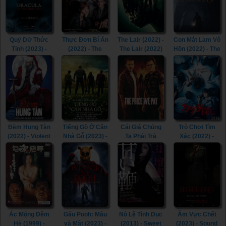
Quỷ Dữ Thức
Thực Đơn Bí Ẩn
The Lair (2022) -
Con Mắt Lam Vô
Tỉnh (2023) -
(2022) - The
The Lair (2022)
Hồn (2022) - The
The Last
Menu (2022)
Pale Blue Eye
Voyage of the
(2022)
Demeter (2023)
Đêm Hung Tàn
Tiếng Gõ Ở Căn
Cái Giá Chúng
Trò Chơi Tìm
(2022) - Violent
Nhà Gỗ (2023) -
Ta Phải Trả
Xác (2022) -
Night (2022)
Knock at the
(2023) - The
Re/Member
Cabin (2023)
Price We Pay
(2022)
(2023)
Ác Mộng Đêm
Gấu Pooh: Máu
Nô Lệ Tình Dục
Âm Vực Chết
Hè (1999) -
và Mật (2023) -
(2013) - Sweet
(2023) - Sound