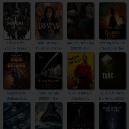
Erotic
Winnie-the-
Whip (2013)
of Silence
Nightmare
Pooh: Blood and
(2023)
(1999)
Honey (2023)
Tiếng Thét 6
Hiện Tượng Dị
Ma Cây Trỗi Dậy
Những Đứa Trẻ
(2023) - Scream
Thường (2023) -
(2023) - Evil
Của Đồng Ngô
VI (2023)
Phenomena
Dead Rise
(2020) -
(2023)
(2023)
Children of the
Corn (2020)
Người Dơi:
Trạm Tàu Ma
Cơn Thịnh Nộ
Quái Vật Dưới
Gotham Diệt
(2023) - The
Của Becky
Bể Nước (2023)
Vong (2023) -
Ghost Station
(2023) - The
- The Tank
Batman: The
(2023)
Wrath of Becky
(2023)
Doom That
(2023)
Came to
Gotham (2023)