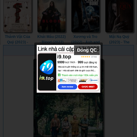
(2023) -
(2023)
Invincible: Atom
Eve (2023)
Thánh Vật Của
Khát Máu (2022)
Xương và Tro
Mặt Nạ Quỷ
Quỷ (2023) -
- Blood (2022)
(2022) - Ash and
(2023) - The
Consecration
Bone (2022)
Ghost Within
Đóng QC
PHIM NGẪU NHIÊN
(2023)
(2023)