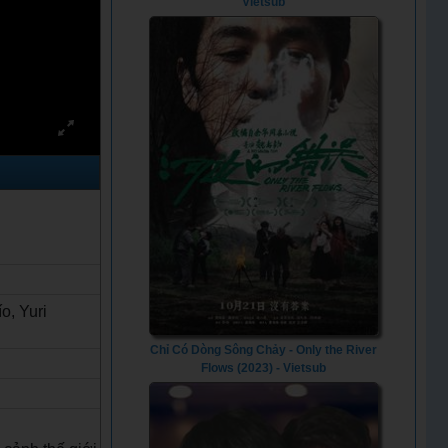
Vietsub
o, Yuri
Chỉ Có Dòng Sông Chảy - Only the River
Flows (2023) - Vietsub