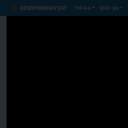
XEMPHIMHAY247
Thể loại
Quốc gia