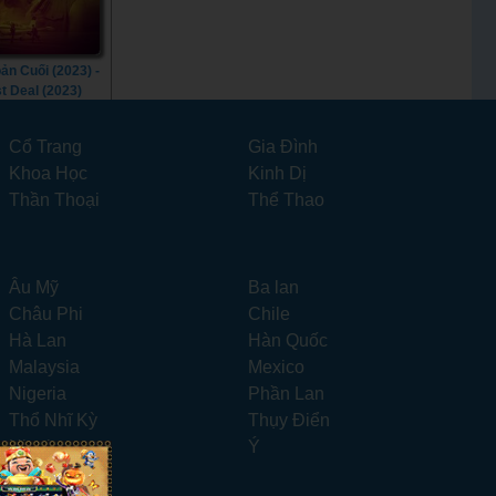
ản Cuối (2023) -
t Deal (2023)
Cổ Trang
Gia Đình
Khoa Học
Kinh Dị
Thần Thoại
Thể Thao
Âu Mỹ
Ba lan
Châu Phi
Chile
Hà Lan
Hàn Quốc
Malaysia
Mexico
Nigeria
Phần Lan
Thổ Nhĩ Kỳ
Thụy Điển
Ukraina
Ý