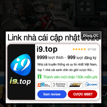
Đóng QC
52/52
32/32