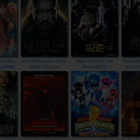
n (1986) -
Cái Chết Của Bảy Vị Vua
Ngục Tù (2017) - The
Thanh Diệ
e (1986)
(2023) - The Last
Prison (2017)
Song of
Kingdom: Seven Kings
Must Die (2023)