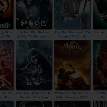
 (2005) -
Tân Thần Điêu Đại Hiệp
Thần Điêu Đại Hiệp (1995)
The Lair (
r (2005)
(2014) - The Romance of
- Return of The Condor
the Condor Heroes (2014)
Heroes (1995)
 (2022) -
Thâm Hải Đại Ngư (2023) -
Waltair Veerayya (2023) -
Sức Chịu
ted Skin
Monster of The Deep
Waltair Veerayya (2023)
Thun
(2023)