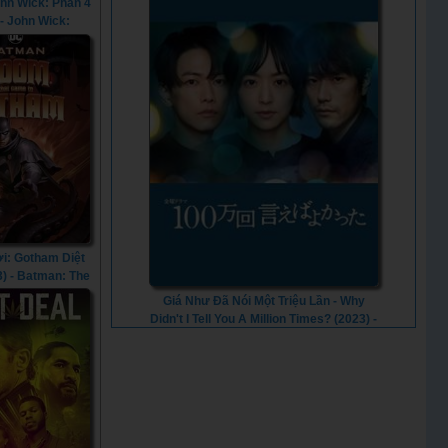
ohn Wick: Phần 4
 - John Wick:
er 4 (2023)
i: Gotham Diệt
3) - Batman: The
hat Came to
Giá Như Đã Nói Một Triệu Lần - Why
am (2023)
Didn't I Tell You A Million Times? (2023) -
Vietsub