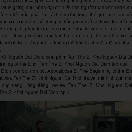
ại Dịch Apocalypse Z: The Beginning of the End 2024 lấy bối 
ại virus giống như bệnh dại đã biến con người thành những sin
t sư trẻ tuổi, phải tìm cách sinh tồn trong thế giới hỗn loạn nà
ùng với con mèo, sử dụng trí thông minh và sự khéo léo để ch
 không chỉ phải đối mặt với mối đe dọa từ zombie, mà còn phả
hác, những kẻ sẵn sàng làm bất cứ điều gì để sinh tồn, kể cả
nel nhận ra rằng anh ta không thể trốn tránh mãi mãi và phải 
y.
hởi Nguồn Đại Dịch, xem phim Tan The Z: Khoi Nguon Dai D
nning of the End, Tan The Z: Khoi Nguon Dai Dich tap cuoi , 
Dich tron bo, trọn bộ, Apocalypse Z: The Beginning of the En
viet, Tan The Z: Khoi Nguon Dai Dich thuyet minh, thuyết min
ong tieng, lồng tiếng, review Tan The Z: Khoi Nguon Dai 
The Z: Khoi Nguon Dai Dich tap 1