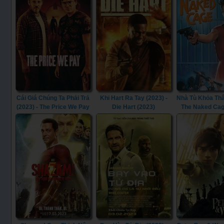
Cái Giá Chúng Ta Phải Trả
Khi Hart Ra Tay (2023) -
Nhà Tù Khỏa Thâ
(2023) - The Price We Pay
Die Hart (2023)
The Naked Cag
(2023)