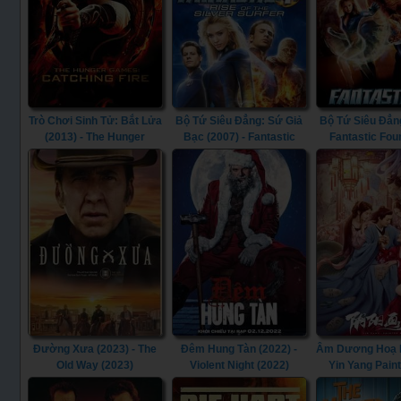
Trò Chơi Sinh Tử: Bắt Lửa
Bộ Tứ Siêu Đẳng: Sứ Giả
Bộ Tứ Siêu Đẳng
(2013) - The Hunger
Bạc (2007) - Fantastic
Fantastic Fou
Games: Catching Fire
Four: Rise of the Silver
(2013)
Surfer (2007)
Đường Xưa (2023) - The
Đêm Hung Tàn (2022) -
Âm Dương Hoạ Bì
Old Way (2023)
Violent Night (2022)
Yin Yang Pain
(2022)