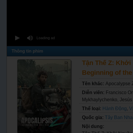
Thông tin phim
Tận Thế Z: Khởi 
Beginning of the
Tên khác:
Apocalypse Z
Diễn viên:
Francisco Or
Mykhaylychenko, Jesús L
Thể loại:
Hành Động
,
V
Quốc gia:
Tây Ban Nha
Nội dung: