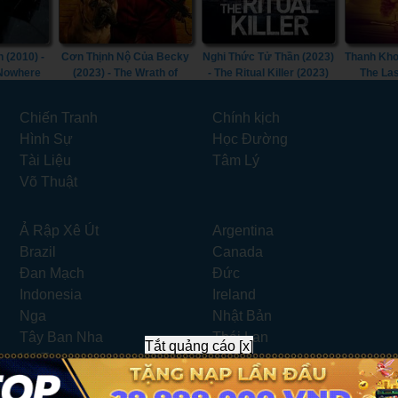
 (2010) -
Cơn Thịnh Nộ Của Becky
Nghi Thức Tử Thần (2023)
Thanh Kho
 Nowhere
(2023) - The Wrath of
- The Ritual Killer (2023)
The Las
Becky (2023)
Chiến Tranh
Chính kịch
Hình Sự
Học Đường
Tài Liệu
Tâm Lý
Võ Thuật
Ả Rập Xê Út
Argentina
Brazil
Canada
Đan Mạch
Đức
Indonesia
Ireland
Nga
Nhật Bản
Tây Ban Nha
Thái Lan
Tắt quảng cáo [x]
UAE
Úc
Website xem phim miễn phí.