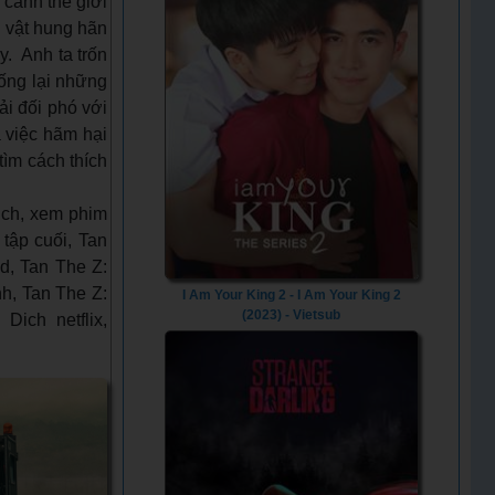
cảnh thế giới
h vật hung hãn
y. Anh ta trốn
ống lại những
i đối phó với
 việc hãm hại
tìm cách thích
ich, xem phim
tập cuối, Tan
d, Tan The Z:
h, Tan The Z:
I Am Your King 2 - I Am Your King 2
(2023) - Vietsub
Dich netflix,