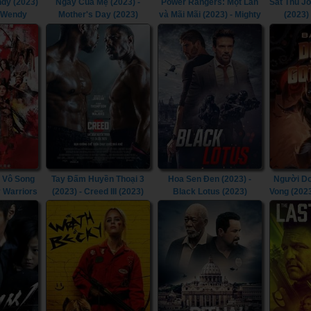
dy (2023)
Ngày Của Mẹ (2023) -
Power Rangers: Một Lần
Sát Thủ J
& Wendy
Mother's Day (2023)
và Mãi Mãi (2023) - Mighty
(2023)
Morphin Power Rangers:
Chapt
Once & Always (2023)
 Vô Song
Tay Đấm Huyền Thoại 3
Hoa Sen Đen (2023) -
Người Dơ
y Warriors
(2023) - Creed III (2023)
Black Lotus (2023)
Vong (202
Doom T
Goth