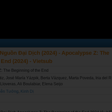
Nguồn Đại Dịch (2024) - Apocalypse Z: The
 End (2024) - Vietsub
: The Beginning of the End
tiz, José María Yázpik, Berta Vázquez, Marta Poveda, Iria del Rí
loveras, Ali Boulabiar, Elena Seijo
iễn Tưởng
,
Kinh Dị