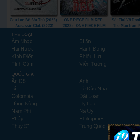
Câu Lạc Bộ Sát Thủ (2023)
ONE PIECE FILM RED
Sát Thủ Vô Danh
- Assassin Club (2023)
(2022) - ONE PIECE FILM
The Man from
RED (2022)
(2010)
THỂ LOẠI
Âm Nhạc
Bí ẩn
Hài Hước
Hành Động
Kinh Điển
Phiêu Lưu
Tình Cảm
Viễn Tưởng
QUỐC GIA
Ấn Độ
Anh
Bỉ
Bồ Đào Nha
Colombia
Đài Loan
Hồng Kông
Hy Lạp
Nam Phi
Na Uy
Pháp
Philippines
Thụy Sĩ
Trung Quốc