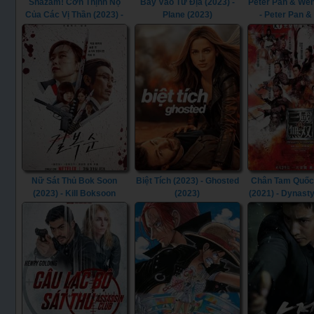
Shazam! Cơn Thịnh Nộ
Bay Vào Tử Địa (2023) -
Peter Pan & Wen
Của Các Vị Thần (2023) -
Plane (2023)
- Peter Pan 
Shazam! Fury of the Gods
(2023)
(2023)
Nữ Sát Thủ Bok Soon
Biệt Tích (2023) - Ghosted
Chân Tam Quốc
(2023) - Kill Boksoon
(2023)
(2021) - Dynast
(2023)
(2021)