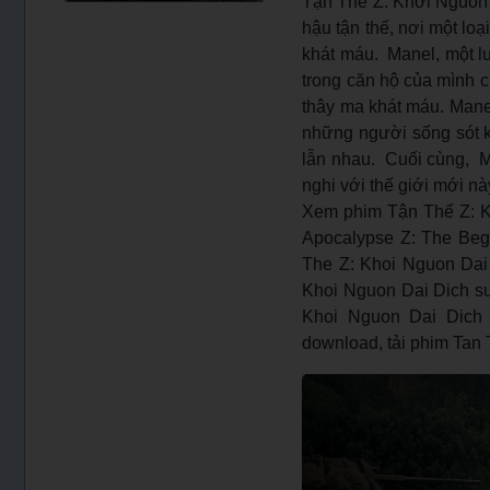
Tận Thế Z: Khởi Nguồn Đ
hậu tận thế, nơi một lo
khát máu. Manel, một luậ
trong căn hộ của mình c
thây ma khát máu. Manel
những người sống sót k
lẫn nhau. Cuối cùng, Ma
nghi với thế giới mới nà
Xem phim Tận Thế Z: K
Apocalypse Z: The Begi
The Z: Khoi Nguon Dai 
Khoi Nguon Dai Dich sub
Khoi Nguon Dai Dich l
download, tải phim Tan 