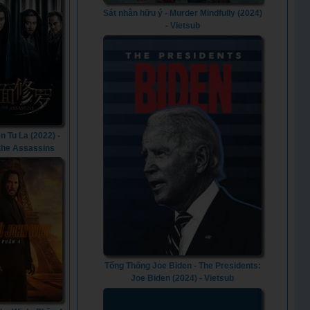
Sát nhân hữu ý - Murder Mindfully (2024)
- Vietsub
n Tu La (2022) -
 the Assassins
(2022)
Tổng Thống Joe Biden - The Presidents:
Joe Biden (2024) - Vietsub