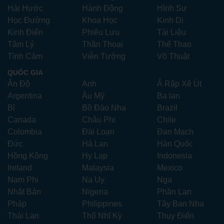
Hài Hước
Hành Động
Hình Sự
Học Đường
Khoa Học
Kinh Dị
Kinh Điển
Phiêu Lưu
Tài Liệu
Tâm Lý
Thần Thoại
Thể Thao
Tình Cảm
Viễn Tưởng
Võ Thuật
QUỐC GIA
Ấn Độ
Anh
Ả Rập Xê Út
Argentina
Âu Mỹ
Ba lan
Bỉ
Bồ Đào Nha
Brazil
Canada
Châu Phi
Chile
Colombia
Đài Loan
Đan Mạch
Đức
Hà Lan
Hàn Quốc
Hồng Kông
Hy Lạp
Indonesia
Ireland
Malaysia
Mexico
Nam Phi
Na Uy
Nga
Nhật Bản
Nigeria
Phần Lan
Pháp
Philippines
Tây Ban Nha
Thái Lan
Thổ Nhĩ Kỳ
Thụy Điển