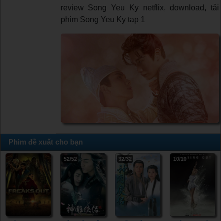
review Song Yeu Ky netflix, download, tải
phim Song Yeu Ky tap 1
Phim đề xuất cho bạn
52/52
32/32
10/10