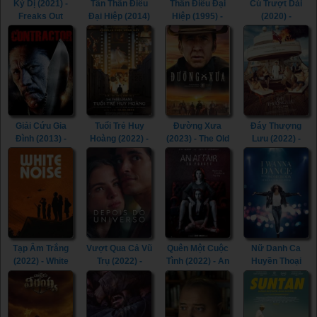
Kỳ Dị (2021) -
Tân Thần Điêu
Thần Điêu Đại
Cú Trượt Dài
Freaks Out
Đại Hiệp (2014)
Hiệp (1995) -
(2020) -
(2021)
- The Romance
Return of The
Spinning Out
of the Condor
Condor Heroes
(2020)
Heroes (2014)
(1995)
Giải Cứu Gia
Tuổi Trẻ Huy
Đường Xưa
Đáy Thượng
Đình (2013) -
Hoàng (2022) -
(2023) - The Old
Lưu (2022) -
The Contractor
The Fabelmans
Way (2023)
Triangle of
(2013)
(2022)
Sadness (2022)
Tạp Âm Trắng
Vượt Qua Cả Vũ
Quên Một Cuộc
Nữ Danh Ca
(2022) - White
Trụ (2022) -
Tình (2022) - An
Huyền Thoại
Noise (2022)
Beyond the
Affair to Forget
(2022) - Whitney
Universe (2022)
(2022)
Houston: I
Wanna Dance
with Somebody