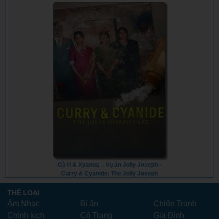
Cà ri & Xyanua – Vụ án Jolly Joseph -
Curry & Cyanide: The Jolly Joseph
Case (2023) - Vietsub
THỂ LOẠI
Âm Nhạc
Bí ẩn
Chiến Tranh
Chính kịch
Cổ Trang
Gia Đình