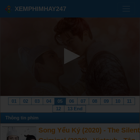
XEMPHIMHAY247
01
02
03
04
05
06
07
08
09
10
11
12
13 End
Thông tin phim
Song Yểu Ký (2020) - The Silent