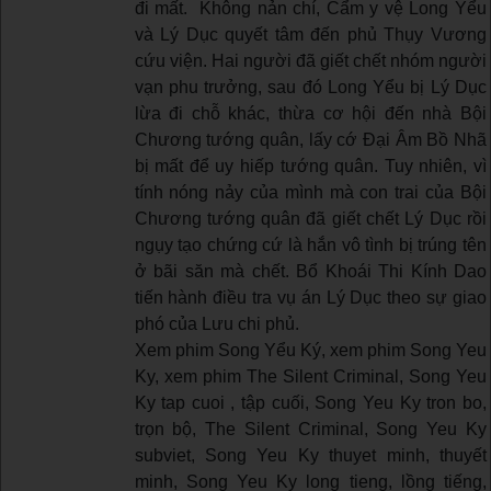
đi mất. Không nản chí, Cẩm y vệ Long Yểu
và Lý Dục quyết tâm đến phủ Thụy Vương
cứu viện. Hai người đã giết chết nhóm người
vạn phu trưởng, sau đó Long Yểu bị Lý Dục
lừa đi chỗ khác, thừa cơ hội đến nhà Bội
Chương tướng quân, lấy cớ Đại Âm Bồ Nhã
bị mất để uy hiếp tướng quân. Tuy nhiên, vì
tính nóng nảy của mình mà con trai của Bội
Chương tướng quân đã giết chết Lý Dục rồi
ngụy tạo chứng cứ là hắn vô tình bị trúng tên
ở bãi săn mà chết. Bổ Khoái Thi Kính Dao
tiến hành điều tra vụ án Lý Dục theo sự giao
phó của Lưu chi phủ.
Xem phim Song Yểu Ký, xem phim Song Yeu
Ky, xem phim The Silent Criminal, Song Yeu
Ky tap cuoi , tập cuối, Song Yeu Ky tron bo,
trọn bộ, The Silent Criminal, Song Yeu Ky
subviet, Song Yeu Ky thuyet minh, thuyết
minh, Song Yeu Ky long tieng, lồng tiếng,