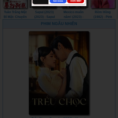
Tuần Trăng Mật
Sapul (2023)
Mexico muôn
Rèm Hồng
Bí Mật: Chuyến
(2023) - Sapul
năm! (2023) -
(1982) - Pink
Tàu Cưỡng
(2023) (2023)
¡Que Viva
Curtain (1982)
PHIM NGẪU NHIÊN
Hiếp (1977) -
México! (2023)
Secret
Honeymoon:
Assault Train
(1977)