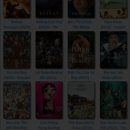
(2022)
Waltair
Những Con Thú
Béo Phì (2022) -
Rám Nắng
Veerayya (2023)
(2022) - The
The Whale
(2016) - Suntan
- Waltair
Beasts (2022)
(2022)
(2016)
Veerayya (2023)
Kẻ Lừa Đảo
Lữ Đoàn Đường
Kiệt Tác Của Vẻ
Bài Học Sát
(2023) - Sharper
Sắt (2021) -
Đẹp (2017) -
Nhân (2022) -
(2023)
Railway Heroes
Picture of
Lesson in
(2021)
Beauty (2017)
Murder (2022)
Đưa Em Tìm
Căn Phòng
Tình Bạn (2022)
Tam Tuyến Luân
Mối Tình Đầu
Sung Sướng
- Close (2022)
Hồi (2023) - The