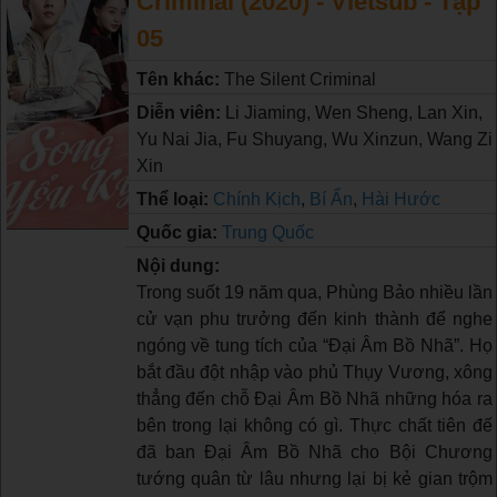
Criminal (2020) - Vietsub - Tập
05
Tên khác:
The Silent Criminal
Diễn viên:
Li Jiaming, Wen Sheng, Lan Xin,
Yu Nai Jia, Fu Shuyang, Wu Xinzun, Wang Zi
Xin
Thể loại:
Chính Kịch
,
Bí Ẩn
,
Hài Hước
Quốc gia:
Trung Quốc
Nội dung:
Trong suốt 19 năm qua, Phùng Bảo nhiều lần
cử vạn phu trưởng đến kinh thành để nghe
ngóng về tung tích của “Đại Âm Bồ Nhã”. Họ
bắt đầu đột nhập vào phủ Thụy Vương, xông
thẳng đến chỗ Đại Âm Bồ Nhã những hóa ra
bên trong lại không có gì. Thực chất tiên đế
đã ban Đại Âm Bồ Nhã cho Bội Chương
tướng quân từ lâu nhưng lại bị kẻ gian trộm