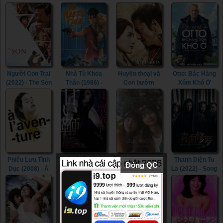
(2022) - Life Is
(2015) - In the
River (2023)
Beautiful (2022)
Room (2015)
Người Con Trai
Nhà Tù Khỏa
Huyền thoại và
Otto: Bác Hàng
(2022) - The Son
Thân (1986) -
Con bướm
Xóm Khó Ở
(2022)
The Naked
(2023) - The
(2022) - A Man
Cage (1986)
Legend &
Called Otto
Butterfly (2023)
(2022)
Phiêu Lưu Tình
Nô Lệ Tình Dục
Tri Kỷ (2023) -
Thanh Diện Tu
Đóng QC
Dục (2008) - À
(2013) - Sweet
Soulmate (2023)
La (2022) - Song
l’aventure
Whip (2013)
of the
(2008)
Assassins
(2022)