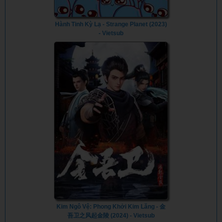
Hành Tinh Kỳ Lạ - Strange Planet (2023)
- Vietsub
Kim Ngô Vệ: Phong Khởi Kim Lăng - 金
吾卫之风起金陵 (2024) - Vietsub