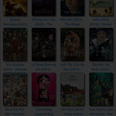
(2022)
Waltair
Những Con Thú
Béo Phì (2022) -
Rám Nắng
Veerayya (2023)
(2022) - The
The Whale
(2016) - Suntan
- Waltair
Beasts (2022)
(2022)
(2016)
Veerayya (2023)
Kẻ Lừa Đảo
Lữ Đoàn Đường
Kiệt Tác Của Vẻ
Bài Học Sát
(2023) - Sharper
Sắt (2021) -
Đẹp (2017) -
Nhân (2022) -
(2023)
Railway Heroes
Picture of
Lesson in
(2021)
Beauty (2017)
Murder (2022)
Đưa Em Tìm
Căn Phòng
Tình Bạn (2022)
Tam Tuyến Luân
Mối Tình Đầu
Sung Sướng
- Close (2022)
Hồi (2023) - The