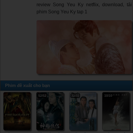
review Song Yeu Ky netflix, download, tải
phim Song Yeu Ky tap 1
Phim đề xuất cho bạn
52/52
32/32
10/10