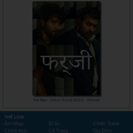
Giả Mạo - Fakes (Farzi) (2023) - Vietsub
THỂ LOẠI
Âm Nhạc
Bí ẩn
Chiến Tranh
Chính kịch
Cổ Trang
Gia Đình