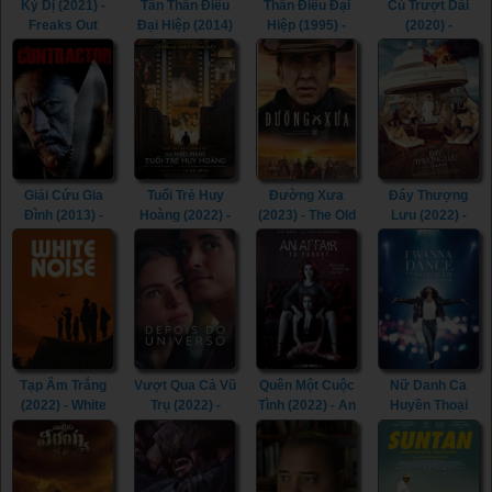
Kỳ Dị (2021) -
Tân Thần Điêu
Thần Điêu Đại
Cú Trượt Dài
Freaks Out
Đại Hiệp (2014)
Hiệp (1995) -
(2020) -
(2021)
- The Romance
Return of The
Spinning Out
of the Condor
Condor Heroes
(2020)
Heroes (2014)
(1995)
Giải Cứu Gia
Tuổi Trẻ Huy
Đường Xưa
Đáy Thượng
Đình (2013) -
Hoàng (2022) -
(2023) - The Old
Lưu (2022) -
The Contractor
The Fabelmans
Way (2023)
Triangle of
(2013)
(2022)
Sadness (2022)
Tạp Âm Trắng
Vượt Qua Cả Vũ
Quên Một Cuộc
Nữ Danh Ca
(2022) - White
Trụ (2022) -
Tình (2022) - An
Huyền Thoại
Noise (2022)
Beyond the
Affair to Forget
(2022) - Whitney
Universe (2022)
(2022)
Houston: I
Wanna Dance
with Somebody