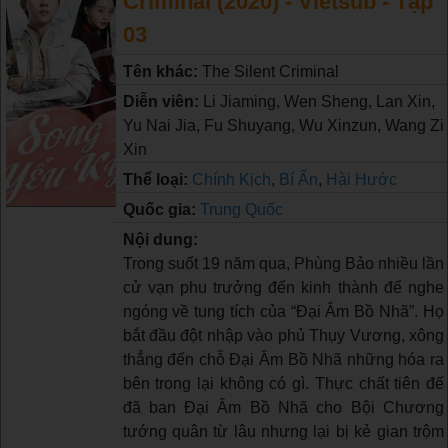
Criminal (2020) - Vietsub - Tập
03
Tên khác:
The Silent Criminal
Diễn viên:
Li Jiaming, Wen Sheng, Lan Xin,
Yu Nai Jia, Fu Shuyang, Wu Xinzun, Wang Zi
Xin
Thể loại:
Chính Kịch
,
Bí Ẩn
,
Hài Hước
Quốc gia:
Trung Quốc
Nội dung:
Trong suốt 19 năm qua, Phùng Bảo nhiều lần
cử vạn phu trưởng đến kinh thành để nghe
ngóng về tung tích của “Đại Âm Bồ Nhã”. Họ
bắt đầu đột nhập vào phủ Thụy Vương, xông
thẳng đến chỗ Đại Âm Bồ Nhã những hóa ra
bên trong lại không có gì. Thực chất tiên đế
đã ban Đại Âm Bồ Nhã cho Bội Chương
tướng quân từ lâu nhưng lại bị kẻ gian trộm