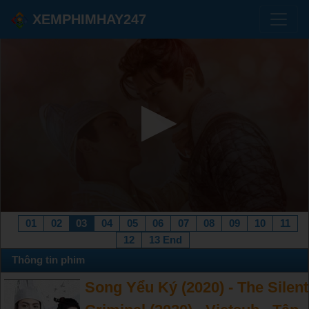
XEMPHIMHAY247
01
02
03
04
05
06
07
08
09
10
11
12
13 End
Thông tin phim
Song Yểu Ký (2020) - The Silent