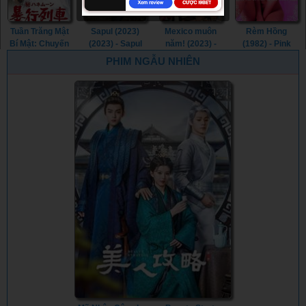
Tuần Trăng Mật
Sapul (2023)
Mexico muôn
Rèm Hồng
Bí Mật: Chuyến
(2023) - Sapul
năm! (2023) -
(1982) - Pink
Tàu Cưỡng
(2023) (2023)
¡Que Viva
Curtain (1982)
PHIM NGẪU NHIÊN
Hiếp (1977) -
México! (2023)
Secret
Honeymoon:
Assault Train
(1977)