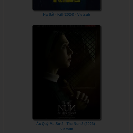
Hạ Sát - Kill (2024) - Vietsub
Ác Quỷ Ma Sơ 2 - The Nun 2 (2023) -
Vietsub