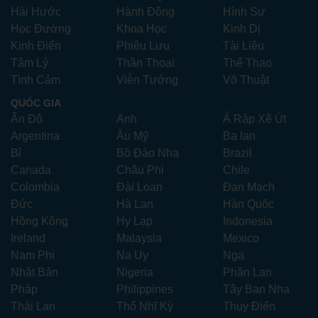
Hài Hước
Hành Động
Hình Sự
Học Đường
Khoa Học
Kinh Dị
Kinh Điển
Phiêu Lưu
Tài Liệu
Tâm Lý
Thần Thoại
Thể Thao
Tình Cảm
Viễn Tưởng
Võ Thuật
QUỐC GIA
Ấn Độ
Anh
Ả Rập Xê Út
Argentina
Âu Mỹ
Ba lan
Bỉ
Bồ Đào Nha
Brazil
Canada
Châu Phi
Chile
Colombia
Đài Loan
Đan Mạch
Đức
Hà Lan
Hàn Quốc
Hồng Kông
Hy Lạp
Indonesia
Ireland
Malaysia
Mexico
Nam Phi
Na Uy
Nga
Nhật Bản
Nigeria
Phần Lan
Pháp
Philippines
Tây Ban Nha
Thái Lan
Thổ Nhĩ Kỳ
Thụy Điển