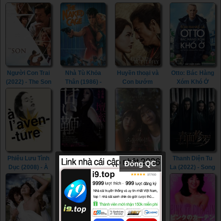
(2022) - Life Is
(2015) - In the
River (2023)
Beautiful (2022)
Room (2015)
Người Con Trai
Nhà Tù Khỏa
Huyền thoại và
Otto: Bác Hàng
(2022) - The Son
Thân (1986) -
Con bướm
Xóm Khó Ở
(2022)
The Naked
(2023) - The
(2022) - A Man
Cage (1986)
Legend &
Called Otto
Butterfly (2023)
(2022)
Phiêu Lưu Tình
Nô Lệ Tình Dục
Tri Kỷ (2023) -
Thanh Diện Tu
Đóng QC
Dục (2008) - À
(2013) - Sweet
Soulmate (2023)
La (2022) - Song
l’aventure
Whip (2013)
of the
(2008)
Assassins
(2022)