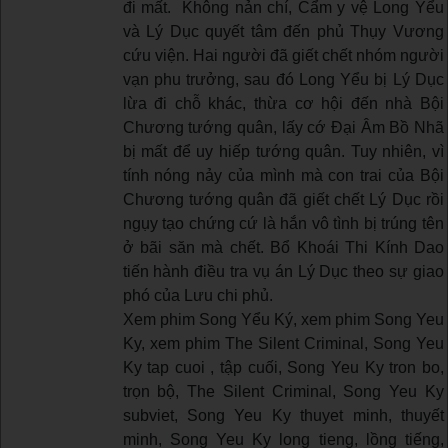
đi mất. Không nản chí, Cẩm y vệ Long Yểu
và Lý Dục quyết tâm đến phủ Thụy Vương
cứu viện. Hai người đã giết chết nhóm người
vạn phu trưởng, sau đó Long Yểu bị Lý Dục
lừa đi chỗ khác, thừa cơ hội đến nhà Bội
Chương tướng quân, lấy cớ Đại Âm Bồ Nhã
bị mất để uy hiếp tướng quân. Tuy nhiên, vì
tính nóng nảy của mình mà con trai của Bội
Chương tướng quân đã giết chết Lý Dục rồi
ngụy tạo chứng cứ là hắn vô tình bị trúng tên
ở bãi săn mà chết. Bổ Khoái Thi Kính Dao
tiến hành điều tra vụ án Lý Dục theo sự giao
phó của Lưu chi phủ.
Xem phim Song Yểu Ký, xem phim Song Yeu
Ky, xem phim The Silent Criminal, Song Yeu
Ky tap cuoi , tập cuối, Song Yeu Ky tron bo,
trọn bộ, The Silent Criminal, Song Yeu Ky
subviet, Song Yeu Ky thuyet minh, thuyết
minh, Song Yeu Ky long tieng, lồng tiếng,