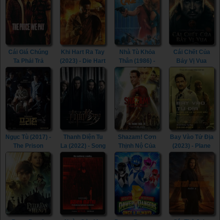
Cái Giá Chúng
Khi Hart Ra Tay
Nhà Tù Khỏa
Cái Chết Của
Ta Phải Trả
(2023) - Die Hart
Thân (1986) -
Bảy Vị Vua
(2023) - The
(2023)
The Naked
(2023) - The
Price We Pay
Cage (1986)
Last Kingdom:
(2023)
Seven Kings
Must Die (2023)
Ngục Tù (2017) -
Thanh Diện Tu
Shazam! Cơn
Bay Vào Tử Địa
The Prison
La (2022) - Song
Thịnh Nộ Của
(2023) - Plane
(2017)
of the
Các Vị Thần
(2023)
Assassins
(2023) -
(2022)
Shazam! Fury of
the Gods (2023)