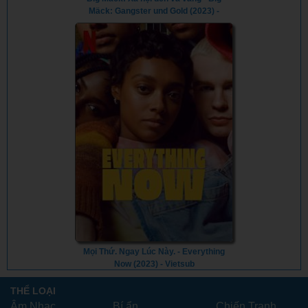
Mäck: Gangster und Gold (2023) -
Vietsub
Mọi Thứ. Ngay Lúc Này. - Everything
Now (2023) - Vietsub
THỂ LOẠI
Âm Nhạc
Bí ẩn
Chiến Tranh