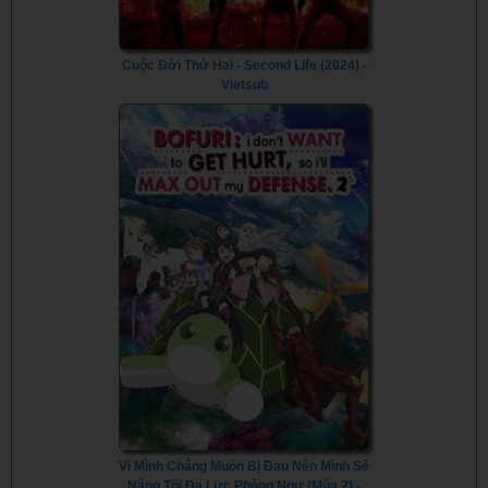
Cuộc Đời Thứ Hai - Second Life (2024) -
Vietsub
Vì Mình Chẳng Muốn Bị Đau Nên Mình Sẽ
Nâng Tối Đa Lực Phòng Ngự (Mùa 2) -