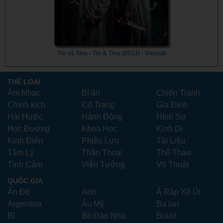
Tin và Tina - Tin & Tina (2023) - Vietsub
THỂ LOẠI
Âm Nhạc
Bí ẩn
Chiến Tranh
Chính kịch
Cổ Trang
Gia Đình
Hài Hước
Hành Động
Hình Sự
Học Đường
Khoa Học
Kinh Dị
Kinh Điển
Phiêu Lưu
Tài Liệu
Tâm Lý
Thần Thoại
Thể Thao
Tình Cảm
Viễn Tưởng
Võ Thuật
QUỐC GIA
Ấn Độ
Anh
Ả Rập Xê Út
Argentina
Âu Mỹ
Ba lan
Bỉ
Bồ Đào Nha
Brazil