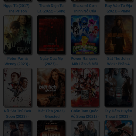
Ngục Tù (2017) -
Thanh Diện Tu
Shazam! Cơn
Bay Vào Tử Địa
The Prison
La (2022) - Song
Thịnh Nộ Của
(2023) - Plane
(2017)
of the
Các Vị Thần
(2023)
Assassins
(2023) -
(2022)
Shazam! Fury of
the Gods (2023)
Peter Pan &
Ngày Của Mẹ
Power Rangers:
Sát Thủ John
Wendy (2023) -
(2023) -
Một Lần và Mãi
Wick: Phần 4
Peter Pan &
Mother's Day
Mãi (2023) -
(2023) - John
Wendy (2023)
(2023)
Mighty Morphin
Wick: Chapter 4
Power Rangers:
(2023)
Once & Always
(2023)
Nữ Sát Thủ Bok
Biệt Tích (2023)
Chân Tam Quốc
Tay Đấm Huyền
Soon (2023) -
- Ghosted
Vô Song (2021) -
Thoại 3 (2023) -
Kill Boksoon
(2023)
Dynasty
Creed III (2023)
(2023)
Warriors (2021)