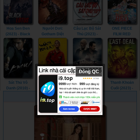
Hoa Sen Đen
Người Dơi:
Câu Lạc Bộ Sát
ONE PIECE
(2023) - Black
Gotham Diệt
Thủ (2023) -
FILM RED
Lotus (2023)
Vong (2023) -
Assassin Club
(2022) - ONE
Batman: The
(2023)
PIECE FILM
Doom That
RED (2022)
Came to
Gotham (2023)
Đóng QC
Sát Thủ Vô
Cơn Thịnh Nộ
Nghi Thức Tử
Thanh Khoản
Danh (2010) -
Của Becky
Thần (2023) -
Cuối (2023) -
The Man from
(2023) - The
The Ritual Killer
The Last Deal
PHIM NGẪU NHIÊN
Nowhere (2010)
Wrath of Becky
(2023)
(2023)
(2023)