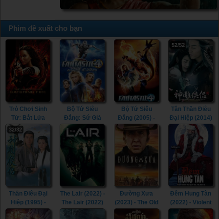
Phim đề xuất cho bạn
52/52
Trò Chơi Sinh
Bộ Tứ Siêu
Bộ Tứ Siêu
Tân Thần Điêu
Tử: Bắt Lửa
Đẳng: Sứ Giả
Đẳng (2005) -
Đại Hiệp (2014)
(2013) - The
Bạc (2007) -
Fantastic Four
- The Romance
32/32
Hunger Games:
Fantastic Four:
(2005)
of the Condor
Catching Fire
Rise of the
Heroes (2014)
(2013)
Silver Surfer
(2007)
Thần Điêu Đại
The Lair (2022) -
Đường Xưa
Đêm Hung Tàn
Hiệp (1995) -
The Lair (2022)
(2023) - The Old
(2022) - Violent
Return of The
Way (2023)
Night (2022)