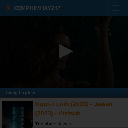
XEMPHIMHAY247
Thông tin phim
Người Lính (2023) - Jawan
(2023) - Vietsub
Tên khác:
Jawan