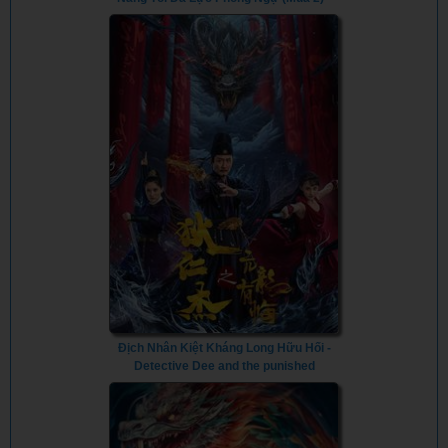
BOFURI: I Don't Want to Get Hurt, so I'll
Max Out My Defense. (Season 2) (2023)
- Vietsub
Địch Nhân Kiệt Kháng Long Hữu Hối -
Detective Dee and the punished
swellhead (2024) - Vietsub