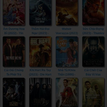
Condor Heroes
(1995)
Âm Dương Hoạ
Thâm Hải Đại
Waltair
Sức Chịu Đựng
Bì (2022) - Yin
Ngư (2023) -
Veerayya (2023)
(2023) - Thunivu
Yang Painted
Monster of The
- Waltair
(2023)
Skin (2022)
Deep (2023)
Veerayya (2023)
Cái Giá Chúng
Khi Hart Ra Tay
Nhà Tù Khỏa
Cái Chết Của
Ta Phải Trả
(2023) - Die Hart
Thân (1986) -
Bảy Vị Vua
(2023) - The
(2023)
The Naked
(2023) - The
Price We Pay
Cage (1986)
Last Kingdom:
(2023)
Seven Kings
Must Die (2023)