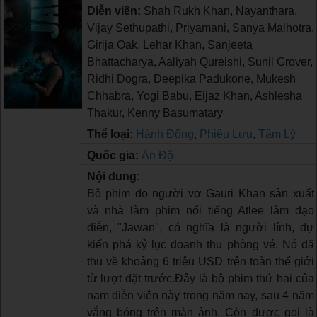
Diễn viên:
Shah Rukh Khan, Nayanthara,
Vijay Sethupathi, Priyamani, Sanya Malhotra,
Girija Oak, Lehar Khan, Sanjeeta
Bhattacharya, Aaliyah Qureishi, Sunil Grover,
Ridhi Dogra, Deepika Padukone, Mukesh
Chhabra, Yogi Babu, Eijaz Khan, Ashlesha
Thakur, Kenny Basumatary
Thể loại:
Hành Động
,
Phiêu Lưu
,
Tâm Lý
Quốc gia:
Ấn Độ
Nội dung:
Bộ phim do người vợ Gauri Khan sản xuất
và nhà làm phim nổi tiếng Atlee làm đạo
diễn, "Jawan", có nghĩa là người lính, dự
kiến phá kỷ lục doanh thu phòng vé. Nó đã
thu về khoảng 6 triệu USD trên toàn thế giới
từ lượt đặt trước.Đây là bộ phim thứ hai của
nam diễn viên này trong năm nay, sau 4 năm
vắng bóng trên màn ảnh. Còn được gọi là