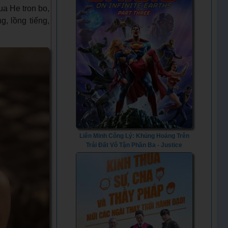
a He tron bo,
g, lồng tiếng,
Liên Minh Công Lý: Khủng Hoảng Trên
Trái Đất Vô Tận Phần Ba - Justice
League: Crisis on Infinite Earths Part
Three (2024) - Vietsub