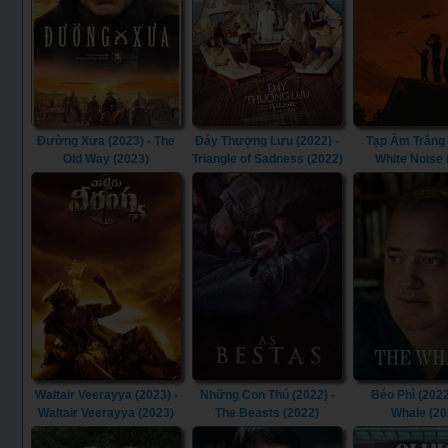
Đường Xưa (2023) - The
Đáy Thượng Lưu (2022) -
Tạp Âm Trắng 
Old Way (2023)
Triangle of Sadness (2022)
White Noise 
Waltair Veerayya (2023) -
Những Con Thú (2022) -
Béo Phì (2022
Waltair Veerayya (2023)
The Beasts (2022)
Whale (20