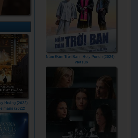
Nắm Đấm Trời Ban - Holy Punch (2024) -
Vietsub
Huy Hoàng (2022)
belmans (2022)