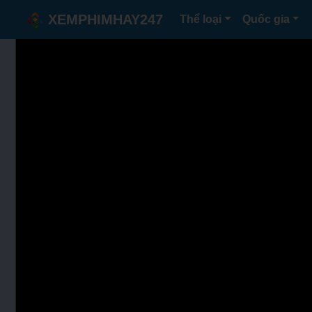
XEMPHIMHAY247
Thể loại
Quốc gia