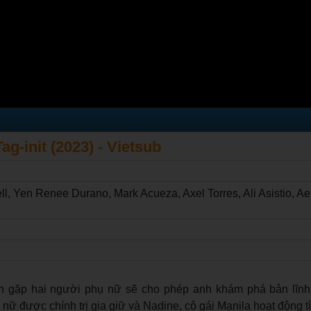
ag-init (2023) - Vietsub
ll, Yen Renee Durano, Mark Acueza, Axel Torres, Ali Asistio, Ae
tin gặp hai người phụ nữ sẽ cho phép anh khám phá bản lĩn
nữ được chính trị gia giữ và Nadine, cô gái Manila hoạt động t