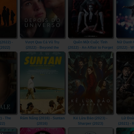
(2022) -
Vượt Qua Cả Vũ Trụ
Quên Một Cuộc Tình
Nữ Danh 
(2022)
(2022) - Beyond the
(2022) - An Affair to Forget
(2022) - 
Universe (2022)
(2022)
I Wann
Someb
) - The
Rám Nắng (2016) - Suntan
Kẻ Lừa Đảo (2023) -
Lữ Đoà
22)
(2016)
Sharper (2023)
(2021) -