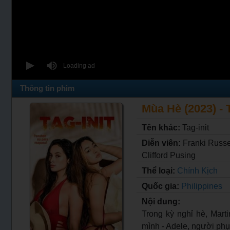
Thông tin phim
Mùa Hè (2023) - T
Tên khác:
Tag-init
Diễn viên:
Franki Russe
Clifford Pusing
Thể loại:
Chính Kịch
Quốc gia:
Philippines
Nội dung:
Trong kỳ nghỉ hè, Mar
mình - Adele, người phụ 