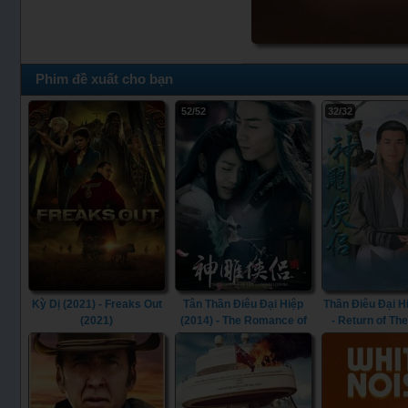
Phim đề xuất cho bạn
52/52
32/32
Kỳ Dị (2021) - Freaks Out
Tân Thần Điêu Đại Hiệp
Thần Điêu Đại H
(2021)
(2014) - The Romance of
- Return of Th
the Condor Heroes (2014)
Heroes (1