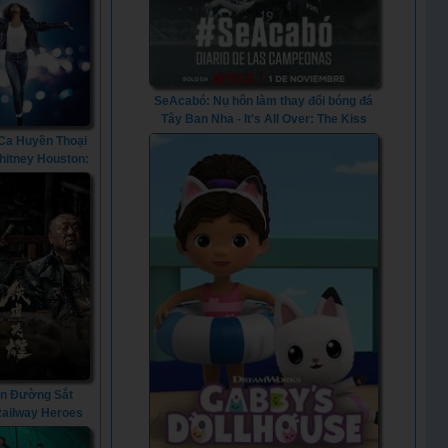
SeAcabó: Nụ hôn làm thay đổi bóng đá
Tây Ban Nha - It's All Over: The Kiss
That Changed Spanish Football (2024) -
Ca Huyền Thoại
Vietsub
Whitney Houston:
a Dance with
ody (2022)
n Đường Sắt
 Railway Heroes
(2021)