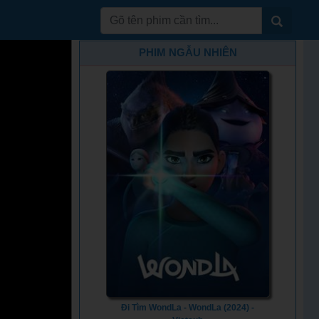
PHIM NGẪU NHIÊN
Đi Tìm WondLa - WondLa (2024) -