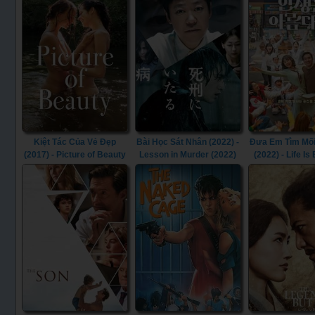
Kiệt Tác Của Vẻ Đẹp
Bài Học Sát Nhân (2022) -
Đưa Em Tìm Mối
(2017) - Picture of Beauty
Lesson in Murder (2022)
(2022) - Life Is
(2017)
(2022)