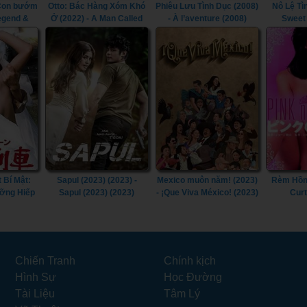
 Con bướm
Otto: Bác Hàng Xóm Khó
Phiêu Lưu Tình Dục (2008)
Nô Lệ Tì
Legend &
Ở (2022) - A Man Called
- À l’aventure (2008)
Sweet
2023)
Otto (2022)
 Bí Mật:
Sapul (2023) (2023) -
Mexico muôn năm! (2023)
Rèm Hồng
ỡng Hiếp
Sapul (2023) (2023)
- ¡Que Viva México! (2023)
Curt
ecret
ult Train
Chiến Tranh
Chính kịch
Hình Sự
Học Đường
Tài Liệu
Tâm Lý