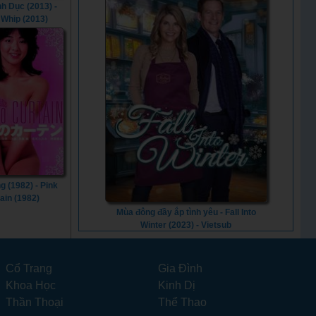
nh Dục (2013) -
 Whip (2013)
 (1982) - Pink
ain (1982)
Mùa đông đầy ắp tình yêu - Fall Into
Winter (2023) - Vietsub
Cổ Trang
Gia Đình
Khoa Học
Kinh Dị
Thần Thoại
Thể Thao