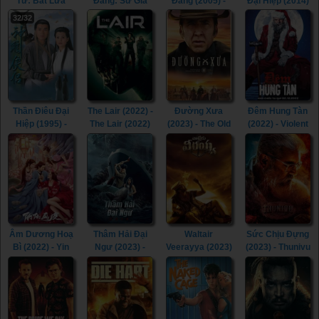
Tử: Bắt Lửa
Đẳng: Sứ Giả
Đẳng (2005) -
Đại Hiệp (2014)
(2013) - The
Bạc (2007) -
Fantastic Four
- The Romance
32/32
Hunger Games:
Fantastic Four:
(2005)
of the Condor
Catching Fire
Rise of the
Heroes (2014)
(2013)
Silver Surfer
(2007)
Thần Điêu Đại
The Lair (2022) -
Đường Xưa
Đêm Hung Tàn
Hiệp (1995) -
The Lair (2022)
(2023) - The Old
(2022) - Violent
Return of The
Way (2023)
Night (2022)
Condor Heroes
(1995)
Âm Dương Hoạ
Thâm Hải Đại
Waltair
Sức Chịu Đựng
Bì (2022) - Yin
Ngư (2023) -
Veerayya (2023)
(2023) - Thunivu
Yang Painted
Monster of The
- Waltair
(2023)
Skin (2022)
Deep (2023)
Veerayya (2023)