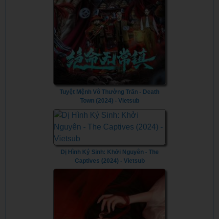
Tuyệt Mệnh Vô Thường Trấn - Death
Town (2024) - Vietsub
Dị Hình Ký Sinh: Khởi Nguyên - The
Captives (2024) - Vietsub