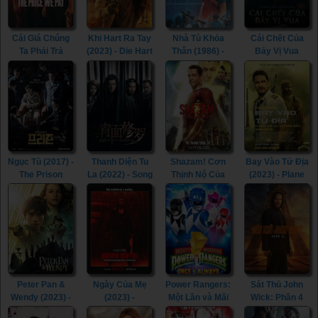
Cái Giá Chúng
Khi Hart Ra Tay
Nhà Tù Khỏa
Cái Chết Của
Ta Phải Trả
(2023) - Die Hart
Thân (1986) -
Bảy Vị Vua
(2023) - The
(2023)
The Naked
(2023) - The
Price We Pay
Cage (1986)
Last Kingdom:
(2023)
Seven Kings
Must Die (2023)
Ngục Tù (2017) -
Thanh Diện Tu
Shazam! Cơn
Bay Vào Tử Địa
The Prison
La (2022) - Song
Thịnh Nộ Của
(2023) - Plane
(2017)
of the
Các Vị Thần
(2023)
Assassins
(2023) -
(2022)
Shazam! Fury of
the Gods (2023)
Peter Pan &
Ngày Của Mẹ
Power Rangers:
Sát Thủ John
Wendy (2023) -
(2023) -
Một Lần và Mãi
Wick: Phần 4
Peter Pan &
Mother's Day
Mãi (2023) -
(2023) - John