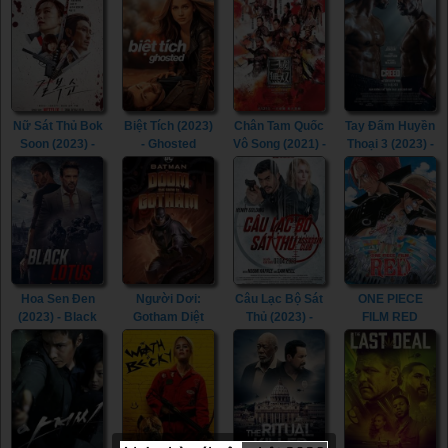
Wendy (2023)
(2023)
Mighty Morphin
Wick: Chapter 4
Power Rangers:
(2023)
Once & Always
(2023)
Nữ Sát Thủ Bok
Biệt Tích (2023)
Chân Tam Quốc
Tay Đấm Huyền
Soon (2023) -
- Ghosted
Vô Song (2021) -
Thoại 3 (2023) -
Kill Boksoon
(2023)
Dynasty
Creed III (2023)
(2023)
Warriors (2021)
Hoa Sen Đen
Người Dơi:
Câu Lạc Bộ Sát
ONE PIECE
(2023) - Black
Gotham Diệt
Thủ (2023) -
FILM RED
Lotus (2023)
Vong (2023) -
Assassin Club
(2022) - ONE
Batman: The
(2023)
PIECE FILM
Doom That
RED (2022)
Came to
Gotham (2023)