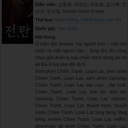
Diễn viên:
강동원, 박정민, 차승원, 김신록, 진
선규, 정성일, Namisi Govin Emma
Thể loại:
Hành Động
,
Chính Kịch
,
Lịch Sử
Quốc gia:
Hàn Quốc
Nội dung:
Ở triều đại Joseon, hai người bạn – một chủ
nhân và một người hầu – từng lớn lên cùng
nhau giờ đoàn tụ sau chiến tranh trong vai trò
kẻ thù ở hai phe đối địch.
Xem phim Chiến Tranh, Loạn Lạc, xem phim
Chien Tranh, Loan Lac, xem phim Uprising,
Chien Tranh, Loan Lac tap cuoi , tập cuối,
Chien Tranh, Loan Lac tron bo, trọn bộ,
Uprising, Chien Tranh, Loan Lac subviet,
Chien Tranh, Loan Lac thuyet minh, thuyết
minh, Chien Tranh, Loan Lac long tieng, lồng
tiếng, review Chien Tranh, Loan Lac netflix,
download, tải phim Chien Tranh, Loan Lac