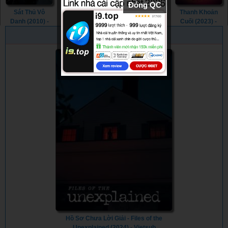
Đóng QC
Sát Thủ Vô
Cơn Thịnh Nộ
Nghi Thức Tử
Thanh Khoản
Danh (2010) -
Của Becky
Thần (2023) -
Cuối (2023) -
The Man from
(2023) - The
The Ritual Killer
The Last Deal
PHIM NGẪU NHIÊN
Nowhere (2010)
Wrath of Becky
(2023)
(2023)
(2023)
Hồ Sơ Chưa Lời Giải - Files of the
Unexplained (2024) - Vietsub