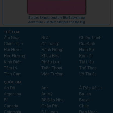
Barbie: Skipper and the Big Babysitting
Adventure - Barbie: Skipper and the Big
Babysitting Adventure (2023) - Vietsub
THỂ LOẠI
Âm Nhạc
Bí ẩn
Chiến Tranh
Chính kịch
Cổ Trang
Gia Đình
Hài Hước
Hành Động
Hình Sự
Học Đường
Khoa Học
Kinh Dị
Kinh Điển
Phiêu Lưu
Tài Liệu
Tâm Lý
Thần Thoại
Thể Thao
Tình Cảm
Viễn Tưởng
Võ Thuật
QUỐC GIA
Ấn Độ
Anh
Ả Rập Xê Út
Argentina
Âu Mỹ
Ba lan
Bỉ
Bồ Đào Nha
Brazil
Canada
Châu Phi
Chile
Colombia
Đài Loan
Đan Mạch