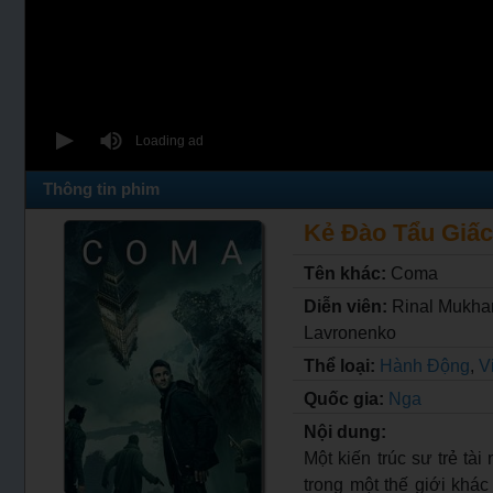
Thông tin phim
Kẻ Đào Tẩu Giấc 
Tên khác:
Coma
Diễn viên:
Rinal Mukham
Lavronenko
Thể loại:
Hành Động
,
V
Quốc gia:
Nga
Nội dung:
Một kiến trúc sư trẻ tà
trong một thế giới khá