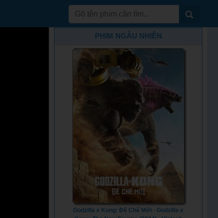
PHIM NGẪU NHIÊN
Godzilla x Kong: Đế Chế Mới - Godzilla x