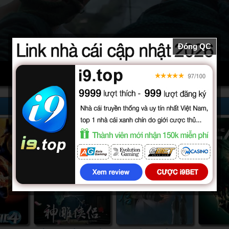
Đóng QC
52/52
32/32