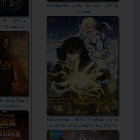
Mất Hay Không Mất - Almost Lost (2024)
- Vietsub
n Tu La (2022) -
 the Assassins
(2022)
ohn Wick: Phần 4
 - John Wick:
er 4 (2023)
Failure Frame: Tôi Trở Thành Mạnh Nhất
Với Kỹ Năng Trạng Thái Và Hủy Diệt Tất
Cả - Failure Frame: I Became the
Strongest and Annihilated Everything