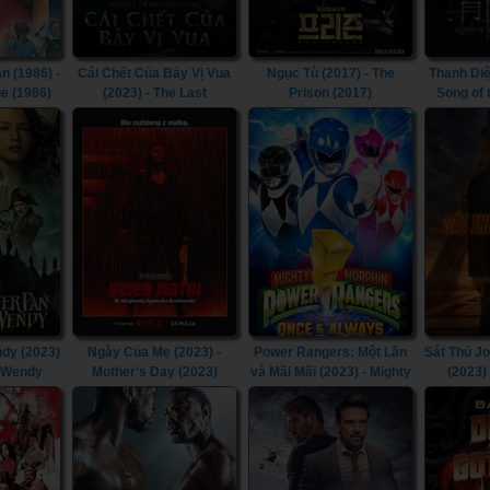
n (1986) -
Cái Chết Của Bảy Vị Vua
Ngục Tù (2017) - The
Thanh Diệ
e (1986)
(2023) - The Last
Prison (2017)
Song of
Kingdom: Seven Kings
Must Die (2023)
dy (2023)
Ngày Của Mẹ (2023) -
Power Rangers: Một Lần
Sát Thủ J
& Wendy
Mother's Day (2023)
và Mãi Mãi (2023) - Mighty
(2023)
Morphin Power Rangers:
Chapt
Once & Always (2023)