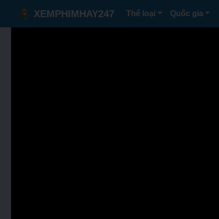
XEMPHIMHAY247
Thể loại
Quốc gia