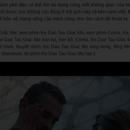
nh phố đều có thể tồn tại trong cùng một không gian của m
anh được học không còn đúng ở thế giới này và bên cạnh việc t
ể bảo vệ mạng sống của mình cũng như tìm cách để thoát ra, t
iấc Mơ, xem phim Ke Dao Tau Giac Mo, xem phim Coma, Ke 
 Ke Dao Tau Giac Mo tron bo, trọn bộ, Coma, Ke Dao Tau Giac 
 minh, thuyết minh, Ke Dao Tau Giac Mo long tieng, lồng tiế
, download, tải phim Ke Dao Tau Giac Mo tap 1