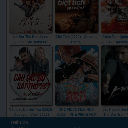
Nữ Sát Thủ Bok Soon
Biệt Tích (2023) - Ghosted
Chân Tam Quốc
(2023) - Kill Boksoon
(2023)
(2021) - Dynast
(2023)
(2021)
Câu Lạc Bộ Sát Thủ (2023)
ONE PIECE FILM RED
Sát Thủ Vô Danh
- Assassin Club (2023)
(2022) - ONE PIECE FILM
The Man from
RED (2022)
(2010)
THỂ LOẠI