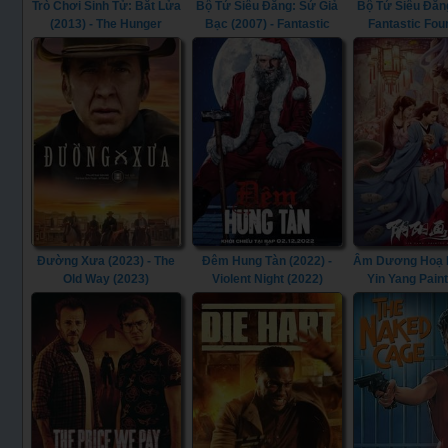
Trò Chơi Sinh Tử: Bắt Lửa
Bộ Tứ Siêu Đẳng: Sứ Giả
Bộ Tứ Siêu Đẳng
(2013) - The Hunger
Bạc (2007) - Fantastic
Fantastic Fou
Games: Catching Fire
Four: Rise of the Silver
(2013)
Surfer (2007)
Đường Xưa (2023) - The
Đêm Hung Tàn (2022) -
Âm Dương Hoạ Bì
Old Way (2023)
Violent Night (2022)
Yin Yang Pain
(2022)