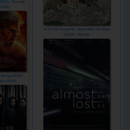
2022) - The Lair
(2022)
Vi Vũ Yến Song Phi - Gone With The Rain
(2023) - Vietsub
 Đựng (2023) -
ivu (2023)