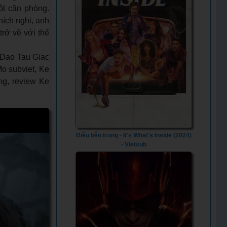
ột căn phòng.
hích nghi, anh
rở về với thế
Dao Tau Giac
Mo subviet, Ke
ng, review Ke
Điều bên trong - It's What's Inside (2024)
- Vietsub