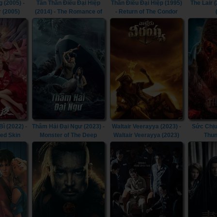
 (2005) -
Tân Thần Điêu Đại Hiệp
Thần Điêu Đại Hiệp (1995)
The Lair (
r (2005)
(2014) - The Romance of
- Return of The Condor
the Condor Heroes (2014)
Heroes (1995)
 (2022) -
Thâm Hải Đại Ngư (2023) -
Waltair Veerayya (2023) -
Sức Chịu
ted Skin
Monster of The Deep
Waltair Veerayya (2023)
Thun
(2023)