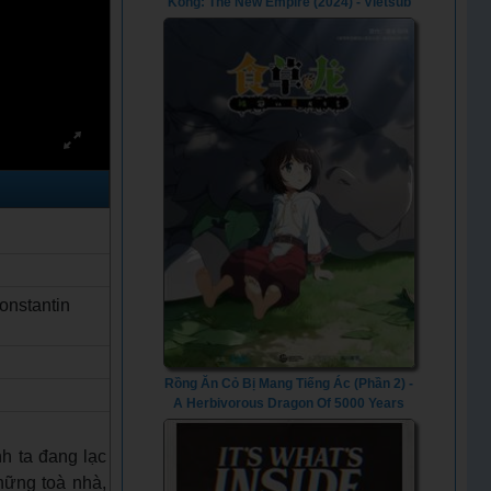
Kong: The New Empire (2024) - Vietsub
onstantin
Rồng Ăn Cỏ Bị Mang Tiếng Ác (Phần 2) -
A Herbivorous Dragon Of 5000 Years
Gets Unfairly Villainized (Season 2)
(2024) - Vietsub
nh ta đang lạc
hững toà nhà,