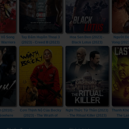
 Vô Song
Tay Đấm Huyền Thoại 3
Hoa Sen Đen (2023) -
Người Dơ
y Warriors
(2023) - Creed III (2023)
Black Lotus (2023)
Vong (202
Doom T
Goth
 (2010) -
Cơn Thịnh Nộ Của Becky
Nghi Thức Tử Thần (2023)
Thanh Kho
 Nowhere
(2023) - The Wrath of
- The Ritual Killer (2023)
The Las
Becky (2023)