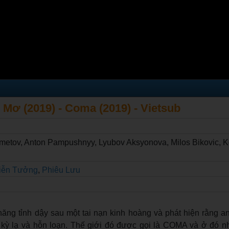
Mơ (2019) - Coma (2019) - Vietsub
etov, Anton Pampushnyy, Lyubov Aksyonova, Milos Bikovic, K
iễn Tưởng
,
Phiêu Lưu
i năng tỉnh dậy sau một tai nạn kinh hoàng và phát hiện rằng a
c kỳ lạ và hỗn loạn. Thế giới đó được gọi là COMA và ở đó n