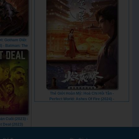
with Low-Level Spells (2024) - Vietsub
i: Gotham Diệt
3) - Batman: The
hat Came to
am (2023)
Thế Giới Hoàn Mỹ: Hoả Chi Hôi Tẫn -
Perfect World: Ashes Of Fire (2024) -
Vietsub
ản Cuối (2023) -
t Deal (2023)