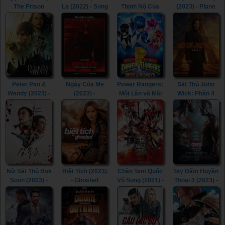
The Prison
La (2022) - Song
Thịnh Nộ Của
(2023) - Plane
(2017)
of the
Các Vị Thần
(2023)
Assassins
(2023) -
(2022)
Shazam! Fury of
the Gods (2023)
Peter Pan &
Ngày Của Mẹ
Power Rangers:
Sát Thủ John
Wendy (2023) -
(2023) -
Một Lần và Mãi
Wick: Phần 4
Peter Pan &
Mother's Day
Mãi (2023) -
(2023) - John
Wendy (2023)
(2023)
Mighty Morphin
Wick: Chapter 4
Power Rangers:
(2023)
Once & Always
(2023)
Nữ Sát Thủ Bok
Biệt Tích (2023)
Chân Tam Quốc
Tay Đấm Huyền
Soon (2023) -
- Ghosted
Vô Song (2021) -
Thoại 3 (2023) -
Kill Boksoon
(2023)
Dynasty
Creed III (2023)
(2023)
Warriors (2021)