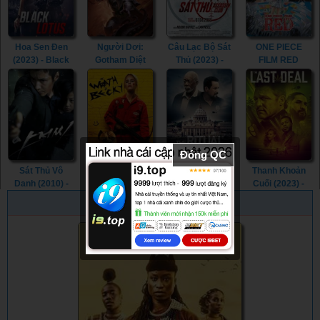
Hoa Sen Đen
Người Dơi:
Câu Lạc Bộ Sát
ONE PIECE
(2023) - Black
Gotham Diệt
Thủ (2023) -
FILM RED
Lotus (2023)
Vong (2023) -
Assassin Club
(2022) - ONE
Batman: The
(2023)
PIECE FILM
Doom That
RED (2022)
Came to
Gotham (2023)
Đóng QC
Sát Thủ Vô
Cơn Thịnh Nộ
Nghi Thức Tử
Thanh Khoản
Danh (2010) -
Của Becky
Thần (2023) -
Cuối (2023) -
The Man from
(2023) - The
The Ritual Killer
The Last Deal
PHIM NGẪU NHIÊN
Nowhere (2010)
Wrath of Becky
(2023)
(2023)
(2023)