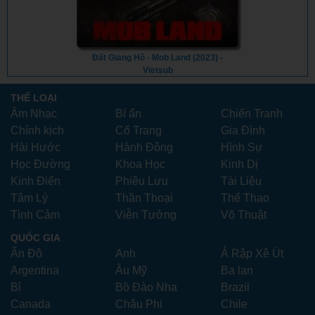
Đất Giang Hồ - Mob Land (2023) -
Vietsub
THỂ LOẠI
Âm Nhạc
Bí ẩn
Chiến Tranh
Chính kịch
Cổ Trang
Gia Đình
Hài Hước
Hành Động
Hình Sự
Học Đường
Khoa Học
Kinh Dị
Kinh Điển
Phiêu Lưu
Tài Liệu
Tâm Lý
Thần Thoại
Thể Thao
Tình Cảm
Viễn Tưởng
Võ Thuật
QUỐC GIA
Ấn Độ
Anh
Ả Rập Xê Út
Argentina
Âu Mỹ
Ba lan
Bỉ
Bồ Đào Nha
Brazil
Canada
Châu Phi
Chile