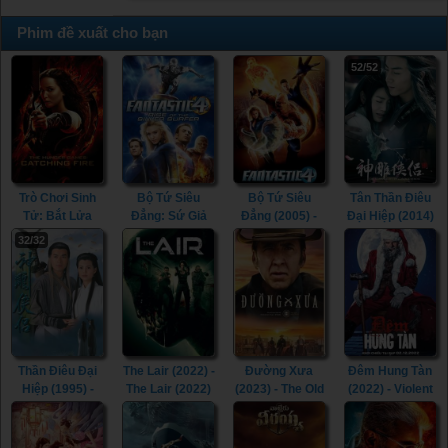
Phim đề xuất cho bạn
52/52
Trò Chơi Sinh
Bộ Tứ Siêu
Bộ Tứ Siêu
Tân Thần Điêu
Tử: Bắt Lửa
Đẳng: Sứ Giả
Đẳng (2005) -
Đại Hiệp (2014)
(2013) - The
Bạc (2007) -
Fantastic Four
- The Romance
32/32
Hunger Games:
Fantastic Four:
(2005)
of the Condor
Catching Fire
Rise of the
Heroes (2014)
(2013)
Silver Surfer
(2007)
Thần Điêu Đại
The Lair (2022) -
Đường Xưa
Đêm Hung Tàn
Hiệp (1995) -
The Lair (2022)
(2023) - The Old
(2022) - Violent
Return of The
Way (2023)
Night (2022)
Condor Heroes
(1995)