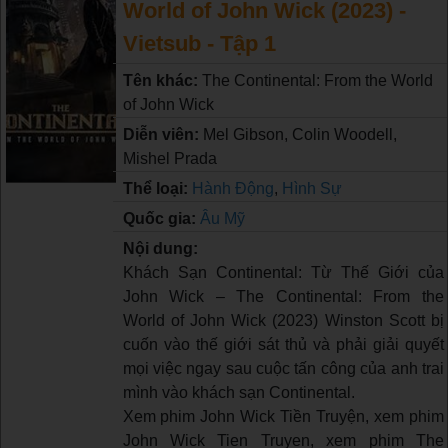
World of John Wick (2023) -
Vietsub - Tập 1
Tên khác:
The Continental: From the World
of John Wick
Diễn viên:
Mel Gibson, Colin Woodell,
Mishel Prada
Thể loại:
Hành Động
,
Hình Sự
Quốc gia:
Âu Mỹ
Nội dung:
Khách Sạn Continental: Từ Thế Giới của
John Wick – The Continental: From the
World of John Wick (2023) Winston Scott bị
cuốn vào thế giới sát thủ và phải giải quyết
mọi việc ngay sau cuộc tấn công của anh trai
mình vào khách sạn Continental.
Xem phim John Wick Tiền Truyện, xem phim
John Wick Tien Truyen, xem phim The