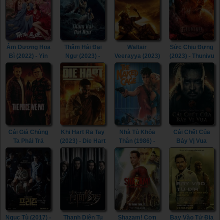
Âm Dương Hoạ
Thâm Hải Đại
Waltair
Sức Chịu Đựng
Bì (2022) - Yin
Ngư (2023) -
Veerayya (2023)
(2023) - Thunivu
Yang Painted
Monster of The
- Waltair
(2023)
Skin (2022)
Deep (2023)
Veerayya (2023)
Cái Giá Chúng
Khi Hart Ra Tay
Nhà Tù Khỏa
Cái Chết Của
Ta Phải Trả
(2023) - Die Hart
Thân (1986) -
Bảy Vị Vua
(2023) - The
(2023)
The Naked
(2023) - The
Price We Pay
Cage (1986)
Last Kingdom:
(2023)
Seven Kings
Must Die (2023)
Ngục Tù (2017) -
Thanh Diện Tu
Shazam! Cơn
Bay Vào Tử Địa