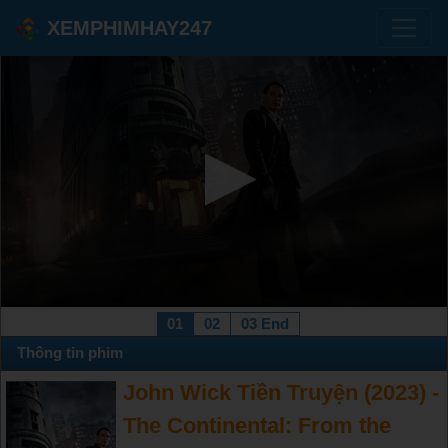
XEMPHIMHAY247
01
02
03 End
Thông tin phim
John Wick Tiền Truyện (2023) -
The Continental: From the