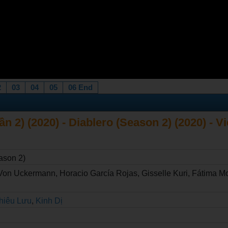
2
03
04
05
06 End
 2) (2020) - Diablero (Season 2) (2020) - Vi
ason 2)
Von Uckermann, Horacio García Rojas, Gisselle Kuri, Fátima Mo
hiêu Lưu
,
Kinh Dị