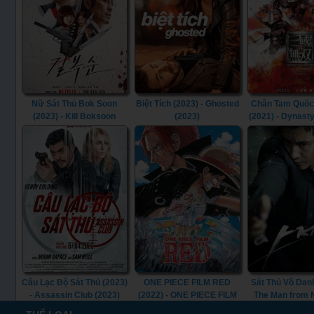
Nữ Sát Thủ Bok Soon
Biệt Tích (2023) - Ghosted
Chân Tam Quốc
(2023) - Kill Boksoon
(2023)
(2021) - Dynast
(2023)
(2021)
Câu Lạc Bộ Sát Thủ (2023)
ONE PIECE FILM RED
Sát Thủ Vô Danh
- Assassin Club (2023)
(2022) - ONE PIECE FILM
The Man from
RED (2022)
(2010)