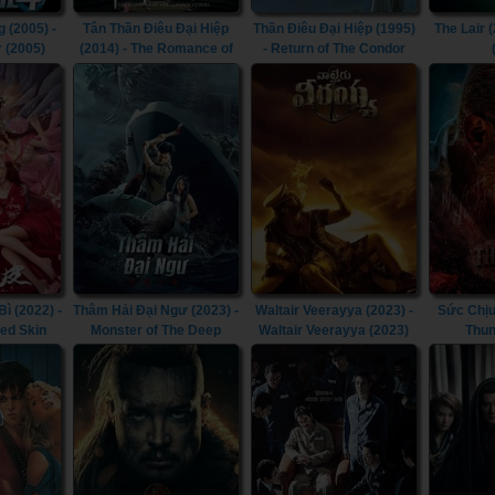
 (2005) -
Tân Thần Điêu Đại Hiệp
Thần Điêu Đại Hiệp (1995)
The Lair (
r (2005)
(2014) - The Romance of
- Return of The Condor
the Condor Heroes (2014)
Heroes (1995)
 (2022) -
Thâm Hải Đại Ngư (2023) -
Waltair Veerayya (2023) -
Sức Chịu
ted Skin
Monster of The Deep
Waltair Veerayya (2023)
Thun
(2023)