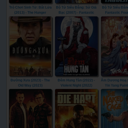
Trò Chơi Sinh Tử: Bắt Lửa
Bộ Tứ Siêu Đẳng: Sứ Giả
Bộ Tứ Siêu Đẳng
(2013) - The Hunger
Bạc (2007) - Fantastic
Fantastic Fou
Games: Catching Fire
Four: Rise of the Silver
(2013)
Surfer (2007)
Đường Xưa (2023) - The
Đêm Hung Tàn (2022) -
Âm Dương Hoạ Bì
Old Way (2023)
Violent Night (2022)
Yin Yang Pain
(2022)