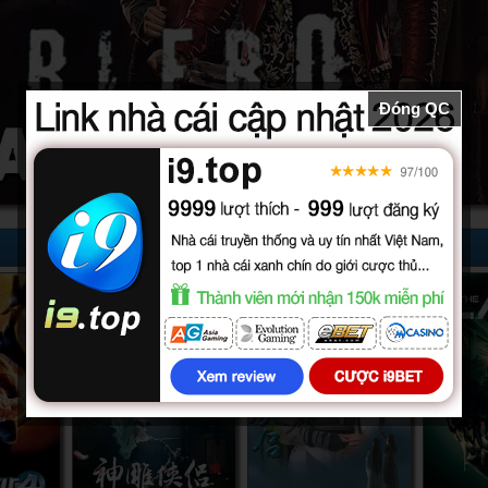
Đóng QC
52/52
32/32