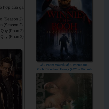
 ô hợp của gã
o (Season 2),
ro (Season 2),
n Quy (Phan 2)
n Quy (Phan 2)
Gấu Pooh: Máu và Mật - Winnie-the-
Pooh: Blood and Honey (2023) - Vietsub