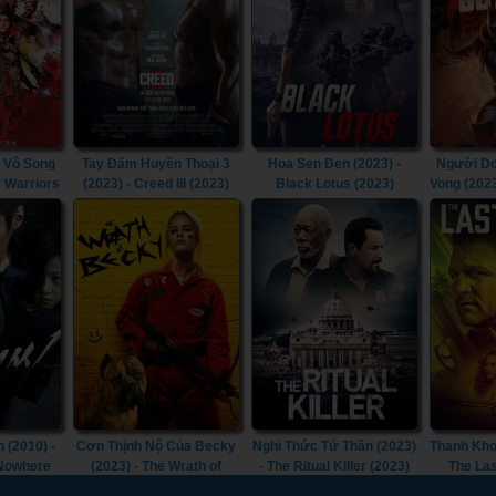
 Vô Song
Tay Đấm Huyền Thoại 3
Hoa Sen Đen (2023) -
Người Dơ
y Warriors
(2023) - Creed III (2023)
Black Lotus (2023)
Vong (202
Doom T
Goth
 (2010) -
Cơn Thịnh Nộ Của Becky
Nghi Thức Tử Thần (2023)
Thanh Kho
 Nowhere
(2023) - The Wrath of
- The Ritual Killer (2023)
The Las
Becky (2023)