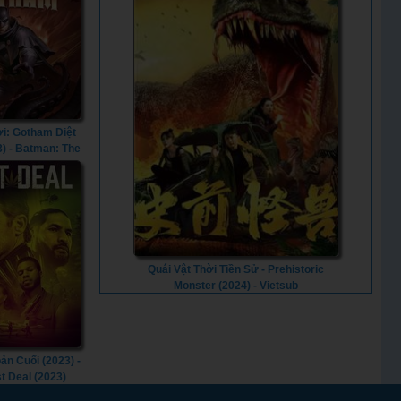
i: Gotham Diệt
3) - Batman: The
hat Came to
am (2023)
Quái Vật Thời Tiền Sử - Prehistoric
Monster (2024) - Vietsub
ản Cuối (2023) -
t Deal (2023)