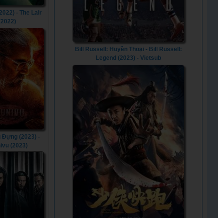
2022) - The Lair
(2022)
Bill Russell: Huyền Thoại - Bill Russell:
Legend (2023) - Vietsub
 Đựng (2023) -
ivu (2023)