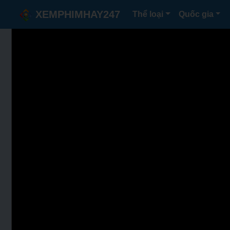
XEMPHIMHAY247
Thể loại
Quốc gia