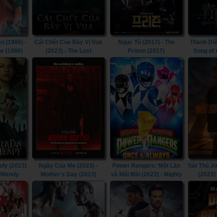
n (1986) -
Cái Chết Của Bảy Vị Vua
Ngục Tù (2017) - The
Thanh Diệ
e (1986)
(2023) - The Last
Prison (2017)
Song of
Kingdom: Seven Kings
Must Die (2023)
dy (2023)
Ngày Của Mẹ (2023) -
Power Rangers: Một Lần
Sát Thủ J
& Wendy
Mother's Day (2023)
và Mãi Mãi (2023) - Mighty
(2023)
Morphin Power Rangers:
Chapt
Once & Always (2023)