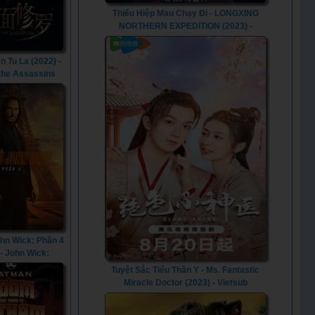
Thiếu Hiệp Mau Chạy Đi - LONGXING
NORTHERN EXPEDITION (2023) -
Vietsub
n Tu La (2022) -
 the Assassins
(2022)
ohn Wick: Phần 4
 - John Wick:
er 4 (2023)
Tuyệt Sắc Tiểu Thần Y - Ms. Fantastic
Miracle Doctor (2023) - Vietsub