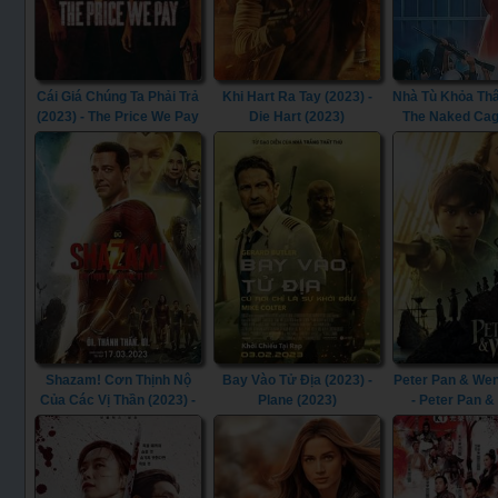
Cái Giá Chúng Ta Phải Trả
Khi Hart Ra Tay (2023) -
Nhà Tù Khỏa Thâ
(2023) - The Price We Pay
Die Hart (2023)
The Naked Cag
(2023)
Shazam! Cơn Thịnh Nộ
Bay Vào Tử Địa (2023) -
Peter Pan & Wen
Của Các Vị Thần (2023) -
Plane (2023)
- Peter Pan 
Shazam! Fury of the Gods
(2023)
(2023)