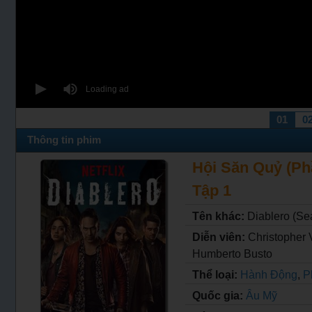
01
0
Thông tin phim
Hội Săn Quỷ (Phần
Tập 1
Tên khác:
Diablero (Se
Diễn viên:
Christopher 
Humberto Busto
Thể loại:
Hành Động
,
P
Quốc gia:
Âu Mỹ