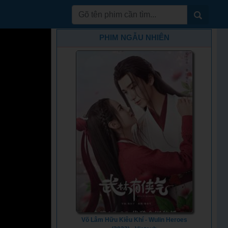
PHIM NGẪU NHIÊN
Võ Lâm Hữu Kiêu Khí - Wulin Heroes