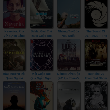
(2022)
This Is It (2009)
(Season 3)
(2021)
Nevenka: Phá
Bí Mật Giới Thể
Những Trò Đùa
The Sound Of
Vỡ Sự Im Lặng
Thao: Cuộc Đua
Ngu Ngốc
007 (2022) - The
(2021) -
Thế Kỷ (2022) -
(2022) -
Sound Of 007
Nevenka:
Untold: The
Jackass
(2022)
Breaking The
Race Of The
Forever (2022)
Silence (2021)
Century (2022)
Hậu Trường Đội
Một Cuộc Đời
Dòng Nước Độc
Tái Hiện: Vụ
Quân Người
Quá Ngắn Ngủi:
(2019) - There's
Thảm Sát Nhóm
Chết (2021) -
Vụ Án Isabella
Something In
Miami
Creating An
Nardoni (2023) -
The Water
Showband
Army Of The
A Life Too
(2019)
(2019) -
Dead (2021)
Short: The
ReMastered:
Isabella Nardoni
The Miami
Case (2023)
Showband
Massacre