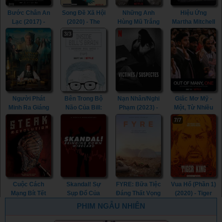
(2019)
Bước Chân An
Song Đề Xã Hội
Những Anh
Hiệu Ứng
Lạc (2017) -
(2020) - The
Hùng Mũ Trắng
Martha Mitchell
Walk With Me
Social Dilemma
(2016) - The
(2022) - The
3/3
(2017)
(2020)
White Helmets
Martha Mitchell
(2016)
Effect (2022)
Người Phát
Bên Trong Bộ
Nạn Nhân/Nghi
Giấc Mơ Mỹ -
Minh Ra Giáng
Não Của Bill:
Phạm (2023) -
Một, Từ Nhiều
Sinh (2017) -
Giải Mã Bill
Victim/Suspect
(2018) - Out Of
7/7
The Man Who
Gates (2019) -
(2023)
Many, One
Invented
Inside Bill's
(2018)
Christmas
Brain: Decoding
(2017)
Bill Gates
(2019)
Cuộc Cách
Skandal! Sự
FYRE: Bữa Tiệc
Vua Hổ (Phần 1)
Mạng Bít Tết
Sụp Đổ Của
Đáng Thất Vọng
(2020) - Tiger
(2014) - Steak
Wirecard (2022)
(2019) - FYRE:
King (Season 1)
PHIM NGẪU NHIÊN
Revolution
- Skandal!
The Greatest
(2020)
(2014)
Bringing Down
Party That