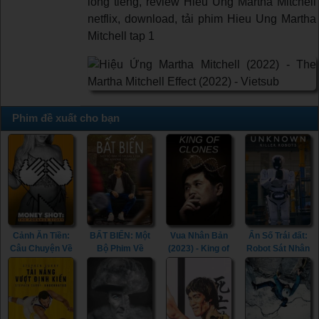
lồng tiếng, review Hieu Ung Martha Mitchell
netflix, download, tải phim Hieu Ung Martha
Mitchell tap 1
Phim đề xuất cho bạn
Cảnh Ăn Tiền:
BẤT BIẾN: Một
Vua Nhân Bản
Ẩn Số Trái đất:
Câu Chuyện Về
Bộ Phim Về
(2023) - King of
Robot Sát Nhân
Pornhub (2023)
Michael J. Fox
Clones (2023)
(2023) -
- Money Shot:
(2023) - STILL:
Unknown: Killer
The Pornhub
A Michael J. Fox
Robots (2023)
Story (2023)
Movie (2023)