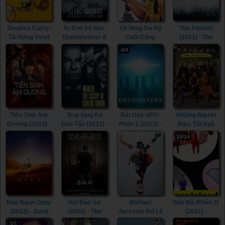
Stephen Curry:
To End All War:
Tử Vong Du Hý
The Alpinist
Tài Năng Vượt
Oppenheimer &
Cuối Cùng
(2021) - The
Định Kiến
the Atomic
(2023) - The
Alpinist (2021)
4/4
(2023) - Stephen
Bomb (2023) -
Final Game of
Curry:
To End All War:
Death (2023)
Underrated
Oppenheimer &
(2023)
the Atomic
Bomb (2023)
Tiên Sinh Âm
Truy lùng Kẻ
Bắt Gặp UFO:
Những Người
Dương (2023) -
Đào Tẩu (2023) -
Phần 1 (2023) -
Bạn: Tái Ngộ
Mr. Ghost (2023)
Wanted: The
Encounters:
(2021) - Friends:
14/14
Escape of
Season 1 (2023)
The Reunion
Carlos Ghosn
(2021)
(2023)
Ngủ Ngon Oppy
Hải Báo Sư
Michael
Giải Mã (Phần 3)
(2022) - Good
(2016) - The
Jackson: Đó Là
(2021) -
Night Oppy
Posterist (2016)
Anh (2009) -
Explained
3/3