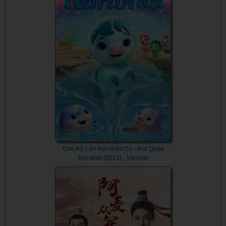
Chú Kỳ Lân Nơi Biển Cả - Not Quite
Narwhal (2023) - Vietsub