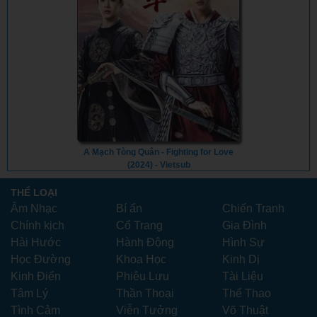
A Mạch Tòng Quân - Fighting for Love
(2024) - Vietsub
THỂ LOẠI
Âm Nhạc
Bí ẩn
Chiến Tranh
Chính kịch
Cổ Trang
Gia Đình
Hài Hước
Hành Động
Hình Sự
Học Đường
Khoa Học
Kinh Dị
Kinh Điển
Phiêu Lưu
Tài Liệu
Tâm Lý
Thần Thoại
Thể Thao
Tình Cảm
Viễn Tưởng
Võ Thuật