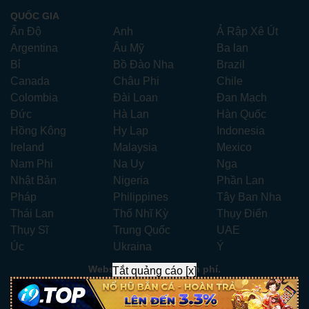
QUỐC GIA
Ấn Độ
Anh
Ả Rập Xê Út
Argentina
Âu Mỹ
Ba lan
Bỉ
Bồ Đào Nha
Brazil
Canada
Châu Phi
Chile
Colombia
Đài Loan
Đan Mạch
Đức
Hà Lan
Hàn Quốc
Hồng Kông
Hy Lạp
Indonesia
Ireland
Malaysia
Mexico
Nam Phi
Na Uy
Nga
Nhật Bản
Nigeria
Phần Lan
Pháp
Philippines
Tây Ban Nha
Thái Lan
Thổ Nhĩ Kỳ
Thụy Điển
Thụy Sĩ
Trung Quốc
UAE
Úc
Ukraina
Ý
Website xem phim miễn phí.
Tắt quảng cáo [x]
Liên hệ:
xemphimhay247.com@gmail.com
- Telegram:
ad247