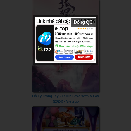
Wirecard (2022)
Never
Happened
(2019)
Đóng QC
Hồ Ly Trong Tay - Fall In Love With A Fox
(2024) - Vietsub