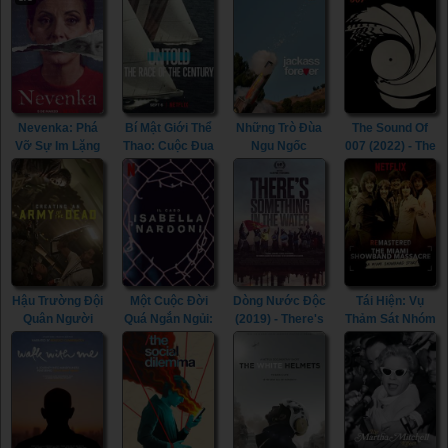
(2022)
This Is It (2009)
(Season 3)
(2021)
Nevenka: Phá
Bí Mật Giới Thể
Những Trò Đùa
The Sound Of
Vỡ Sự Im Lặng
Thao: Cuộc Đua
Ngu Ngốc
007 (2022) - The
(2021) -
Thế Kỷ (2022) -
(2022) -
Sound Of 007
Nevenka:
Untold: The
Jackass
(2022)
Breaking The
Race Of The
Forever (2022)
Silence (2021)
Century (2022)
Hậu Trường Đội
Một Cuộc Đời
Dòng Nước Độc
Tái Hiện: Vụ
Quân Người
Quá Ngắn Ngủi:
(2019) - There's
Thảm Sát Nhóm
Chết (2021) -
Vụ Án Isabella
Something In
Miami
Creating An
Nardoni (2023) -
The Water
Showband
Army Of The
A Life Too
(2019)
(2019) -
Dead (2021)
Short: The
ReMastered:
Isabella Nardoni
The Miami
Case (2023)
Showband
Massacre