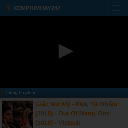
XEMPHIMHAY247
Thông tin phim
Giấc Mơ Mỹ - Một, Từ Nhiều
(2018) - Out Of Many, One
(2018) - Vietsub