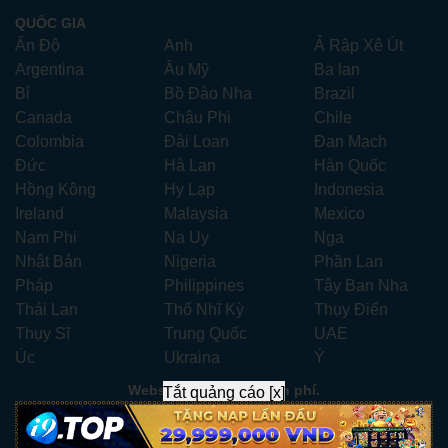
QUỐC GIA
Ấn Độ
Anh
Ả Rập Xê Út
Argentina
Âu Mỹ
Ba lan
Bỉ
Bồ Đào Nha
Brazil
Canada
Châu Phi
Chile
Colombia
Đài Loan
Đan Mạch
Đức
Hà Lan
Hàn Quốc
Hồng Kông
Hy Lạp
Indonesia
Ireland
Malaysia
Mexico
Nam Phi
Na Uy
Nga
Nhật Bản
Nigeria
Phần Lan
Pháp
Philippines
Tây Ban Nha
Thái Lan
Thổ Nhĩ Kỳ
Thụy Điển
Thụy Sĩ
Trung Quốc
UAE
Úc
Ukraina
Ý
Website xem phim miễn phí.
Tắt quảng cáo [x]
Liên hệ:
xemphimhay247.com@gmail.com
- Telegram:
ad247