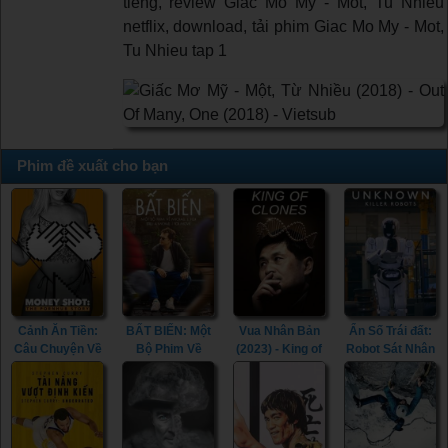
tiếng, review Giac Mo My - Mot, Tu Nhieu
netflix, download, tải phim Giac Mo My - Mot,
Tu Nhieu tap 1
Phim đề xuất cho bạn
Cảnh Ăn Tiền:
BẤT BIẾN: Một
Vua Nhân Bản
Ẩn Số Trái đất:
Câu Chuyện Về
Bộ Phim Về
(2023) - King of
Robot Sát Nhân
Pornhub (2023)
Michael J. Fox
Clones (2023)
(2023) -
- Money Shot:
(2023) - STILL:
Unknown: Killer
The Pornhub
A Michael J. Fox
Robots (2023)
Story (2023)
Movie (2023)