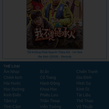
Tôi Không Phải Người Thừa Kế - I'm Not
the Heir (2024) - Vietsub
THỂ LOẠI
Âm Nhạc
Bí ẩn
Chiến Tranh
Chính kịch
Cổ Trang
Gia Đình
Hài Hước
Hành Động
Hình Sự
Học Đường
Khoa Học
Kinh Dị
Kinh Điển
Phiêu Lưu
Tài Liệu
Tâm Lý
Thần Thoại
Thể Thao
Tình Cảm
Viễn Tưởng
Võ Thuật