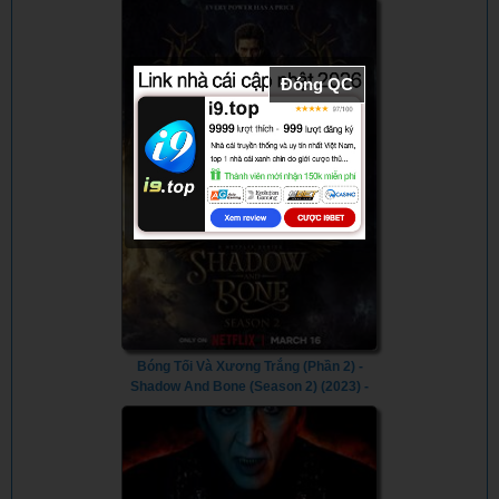
Wirecard (2022)
Never
Happened
(2019)
Đóng QC
Bóng Tối Và Xương Trắng (Phần 2) -
Shadow And Bone (Season 2) (2023) -
Vietsub