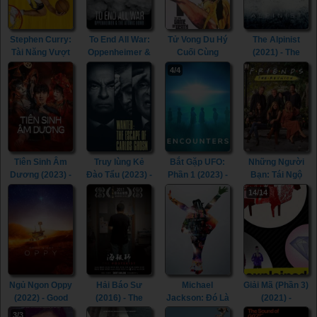
Stephen Curry:
To End All War:
Tử Vong Du Hý
The Alpinist
Tài Năng Vượt
Oppenheimer &
Cuối Cùng
(2021) - The
Định Kiến
the Atomic
(2023) - The
Alpinist (2021)
4/4
(2023) - Stephen
Bomb (2023) -
Final Game of
Curry:
To End All War:
Death (2023)
Underrated
Oppenheimer &
(2023)
the Atomic
Bomb (2023)
Tiên Sinh Âm
Truy lùng Kẻ
Bắt Gặp UFO:
Những Người
Dương (2023) -
Đào Tẩu (2023) -
Phần 1 (2023) -
Bạn: Tái Ngộ
Mr. Ghost (2023)
Wanted: The
Encounters:
(2021) - Friends:
14/14
Escape of
Season 1 (2023)
The Reunion
Carlos Ghosn
(2021)
(2023)
Ngủ Ngon Oppy
Hải Báo Sư
Michael
Giải Mã (Phần 3)
(2022) - Good
(2016) - The
Jackson: Đó Là
(2021) -
Night Oppy
Posterist (2016)
Anh (2009) -
Explained
3/3