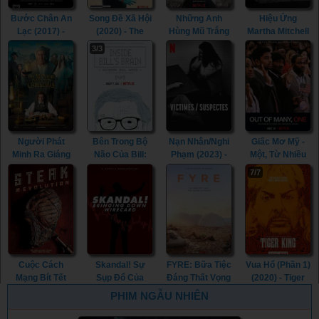
(2019)
Bước Chân An
Song Đề Xã Hội
Những Anh
Hiệu Ứng
Lạc (2017) -
(2020) - The
Hùng Mũ Trắng
Martha Mitchell
Walk With Me
Social Dilemma
(2016) - The
(2022) - The
3/3
(2017)
(2020)
White Helmets
Martha Mitchell
(2016)
Effect (2022)
Người Phát
Bên Trong Bộ
Nạn Nhân/Nghi
Giấc Mơ Mỹ -
Minh Ra Giáng
Não Của Bill:
Phạm (2023) -
Một, Từ Nhiều
Sinh (2017) -
Giải Mã Bill
Victim/Suspect
(2018) - Out Of
7/7
The Man Who
Gates (2019) -
(2023)
Many, One
Invented
Inside Bill's
(2018)
Christmas
Brain: Decoding
(2017)
Bill Gates
(2019)
Cuộc Cách
Skandal! Sự
FYRE: Bữa Tiệc
Vua Hổ (Phần 1)
Mạng Bít Tết
Sụp Đổ Của
Đáng Thất Vọng
(2020) - Tiger
(2014) - Steak
Wirecard (2022)
(2019) - FYRE:
King (Season 1)
PHIM NGẪU NHIÊN
Revolution
- Skandal!
The Greatest
(2020)
(2014)
Bringing Down
Party That