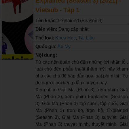
Explained (Season 3) (2021) -
Vietsub - Tập 1
Tên khác:
Explained (Season 3)
Diễn viên:
Đang cập nhật
Thể loại:
Khoa Học
,
Tài Liệu
Quốc gia:
Âu Mỹ
Nội dung:
Từ các nền quân chủ đến những lời nhận lỗi,
loài chó đến phẫu thuật thẩm mỹ, hãy khám
phá các chủ đề hấp dẫn qua loạt phim tài liệu
do người nổi tiếng dẫn chuyện này.
Xem phim Giải Mã (Phần 3), xem phim Giai
Ma (Phan 3), xem phim Explained (Season
3), Giai Ma (Phan 3) tap cuoi , tập cuối, Giai
Ma (Phan 3) tron bo, trọn bộ, Explained
(Season 3), Giai Ma (Phan 3) subviet, Giai
Ma (Phan 3) thuyet minh, thuyết minh, Giai