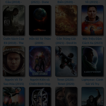
Cầu (2018) -
(2021) - Dune
Biển (2020) -
Về (2015) -
Occupation
(2021)
Underwater
Home (2015)
(2018)
(2020)
Cuốn Sách Của
Hỗn Số Tử Thần
Côn Trùng Cát
Một Triệu Dặm
Eli (2010) - The
(2009) -
(2021) - Devil In
Cách Xa (2023)
Book of Eli
Knowing (2009)
Dune (2021)
- A Million Miles
(2010)
Away (2023)
Người Về Từ
Người Kiến và
Tenet (2020) -
Lightyear: Cảnh
Sao Hỏa (2015)
Chiến Binh Ong:
Tenet (2020)
Sát Vũ Trụ
- The Martian
Thế Giới Lượng
(2021) -
(2015)
Tử (2023) - Ant-
Lightyear (2022)
Man and the
(2021)
Wasp:
Quantumania