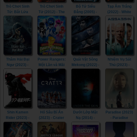
Trò Chơi Sinh
Trò Chơi Sinh
Bộ Tứ Siêu
Tạp Âm Trắng
Tử: Bắt Lửa
Tử (2012) - The
Đẳng (2005) -
(2022) - White
(2013) - The
Hunger Games
Fantastic Four
Noise (2022)
Hunger Games:
(2012)
(2005)
Catching Fire
(2013)
Thâm Hải Đại
Power Rangers:
Quái Vật Sông
Nhiệm Vụ Sát
Ngư (2023) -
Một Lần và Mãi
Mekong (2022) -
Thủ (2023) -
Monster of The
Mãi (2023) -
The Lake (2022)
Assassin (2023)
Deep (2023)
Mighty Morphin
Power Rangers:
Once & Always
(2023)
Shin Kamen
Hố Sâu Bí Ẩn
Dưới Lớp Mặt
Paradise (2023)
Rider (2023) -
(2023) - Crater
Nạ (2014) -
- Paradise
Shin Kamen
(2023)
Under the Skin
(2023)
Rider (2023)
(2014)