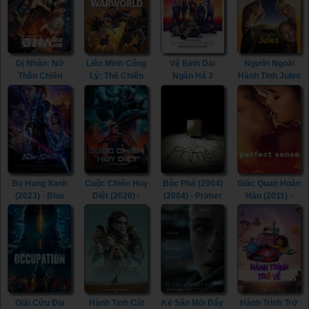
Dị Nhân: Nữ
Liên Minh Công
Vệ Binh Dải
Người Ngoài
Thần Chiến
Lý: Thế Chiến
Ngân Hà 3
Hành Tinh Jules
Tranh (2022) -
(2023) - Justice
(2023) -
(2023) - Jules
Mutant: Ghost
League:
Guardians of
(2023)
War Girl (2022)
Warworld (2023)
the Galaxy
Volume 3 (2023)
Bọ Hung Xanh
Cuộc Chiến Hủy
Bộc Phá (2004)
Giác Quan Hoàn
(2023) - Blue
Diệt (2020) -
(2004) - Primer
Hảo (2011) -
Beetle (2023)
Skylines (2020)
(2004) (2004)
Perfect Sense
(2011)
Giải Cứu Địa
Hành Tinh Cát
Kẻ Săn Mồi Đáy
Hành Trình Trở