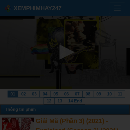
XEMPHIMHAY247
01
02
03
04
05
06
07
08
09
10
11
12
13
14 End
Thông tin phim
Giải Mã (Phần 3) (2021) -