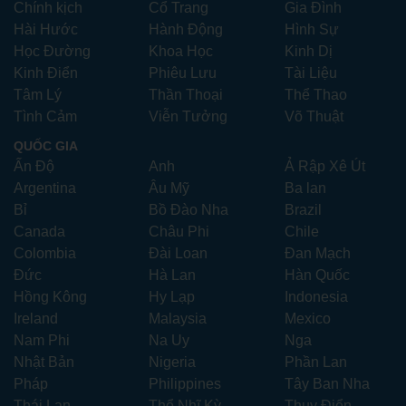
Chính kịch
Cổ Trang
Gia Đình
Hài Hước
Hành Động
Hình Sự
Học Đường
Khoa Học
Kinh Dị
Kinh Điển
Phiêu Lưu
Tài Liệu
Tâm Lý
Thần Thoại
Thể Thao
Tình Cảm
Viễn Tưởng
Võ Thuật
QUỐC GIA
Ấn Độ
Anh
Ả Rập Xê Út
Argentina
Âu Mỹ
Ba lan
Bỉ
Bồ Đào Nha
Brazil
Canada
Châu Phi
Chile
Colombia
Đài Loan
Đan Mạch
Đức
Hà Lan
Hàn Quốc
Hồng Kông
Hy Lạp
Indonesia
Ireland
Malaysia
Mexico
Nam Phi
Na Uy
Nga
Nhật Bản
Nigeria
Phần Lan
Pháp
Philippines
Tây Ban Nha
Thái Lan
Thổ Nhĩ Kỳ
Thụy Điển