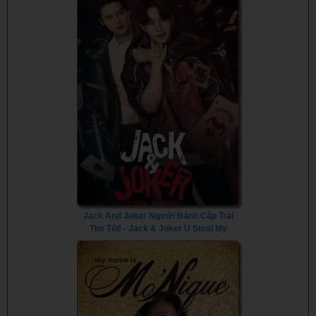
Jack And Joker Người Đánh Cắp Trái
Tim Tôi! - Jack & Joker U Steal My
Heart! (2024) - Vietsub