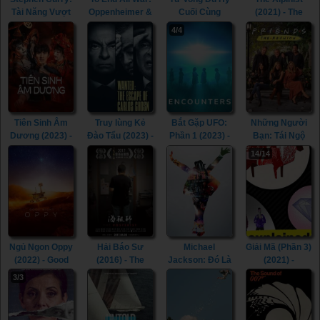
Tài Năng Vượt
Oppenheimer &
Cuối Cùng
(2021) - The
Định Kiến
the Atomic
(2023) - The
Alpinist (2021)
4/4
(2023) - Stephen
Bomb (2023) -
Final Game of
Curry:
To End All War:
Death (2023)
Underrated
Oppenheimer &
(2023)
the Atomic
Bomb (2023)
Tiên Sinh Âm
Truy lùng Kẻ
Bắt Gặp UFO:
Những Người
Dương (2023) -
Đào Tẩu (2023) -
Phần 1 (2023) -
Bạn: Tái Ngộ
Mr. Ghost (2023)
Wanted: The
Encounters:
(2021) - Friends:
14/14
Escape of
Season 1 (2023)
The Reunion
Carlos Ghosn
(2021)
(2023)
Ngủ Ngon Oppy
Hải Báo Sư
Michael
Giải Mã (Phần 3)
(2022) - Good
(2016) - The
Jackson: Đó Là
(2021) -
Night Oppy
Posterist (2016)
Anh (2009) -
Explained
3/3
(2022)
This Is It (2009)
(Season 3)
(2021)