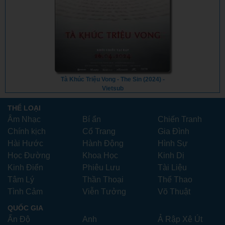
Tà Khúc Triệu Vong - The Sin (2024) -
Vietsub
THỂ LOẠI
Âm Nhạc
Bí ẩn
Chiến Tranh
Chính kịch
Cổ Trang
Gia Đình
Hài Hước
Hành Động
Hình Sự
Học Đường
Khoa Học
Kinh Dị
Kinh Điển
Phiêu Lưu
Tài Liệu
Tâm Lý
Thần Thoại
Thể Thao
Tình Cảm
Viễn Tưởng
Võ Thuật
QUỐC GIA
Ấn Độ
Anh
Ả Rập Xê Út