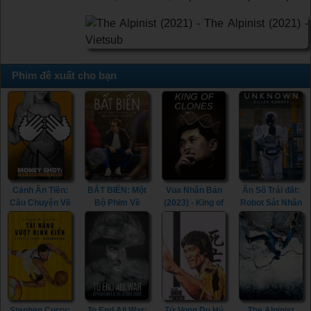
Phim đề xuất cho bạn
Cảnh Ăn Tiền:
BẤT BIẾN: Một
Vua Nhân Bản
Ẩn Số Trái đất:
Câu Chuyện Về
Bộ Phim Về
(2023) - King of
Robot Sát Nhân
Pornhub (2023)
Michael J. Fox
Clones (2023)
(2023) -
- Money Shot:
(2023) - STILL:
Unknown: Killer
The Pornhub
A Michael J. Fox
Robots (2023)
Story (2023)
Movie (2023)
Stephen Curry:
To End All War:
Tử Vong Du Hý
The Alpinist