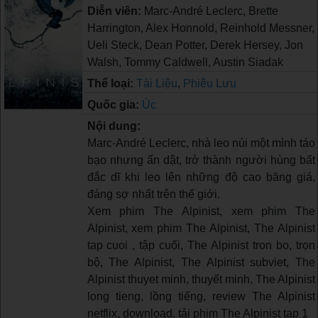
Diễn viên:
Marc-André Leclerc, Brette
Harrington, Alex Honnold, Reinhold Messner,
Ueli Steck, Dean Potter, Derek Hersey, Jon
Walsh, Tommy Caldwell, Austin Siadak
Thể loại:
Tài Liệu
,
Phiêu Lưu
Quốc gia:
Úc
Nội dung:
Marc-André Leclerc, nhà leo núi một mình táo
bạo nhưng ẩn dật, trở thành người hùng bất
đắc dĩ khi leo lên những độ cao băng giá,
đáng sợ nhất trên thế giới.
Xem phim The Alpinist, xem phim The
Alpinist, xem phim The Alpinist, The Alpinist
tap cuoi , tập cuối, The Alpinist tron bo, trọn
bộ, The Alpinist, The Alpinist subviet, The
Alpinist thuyet minh, thuyết minh, The Alpinist
long tieng, lồng tiếng, review The Alpinist
netflix, download, tải phim The Alpinist tap 1