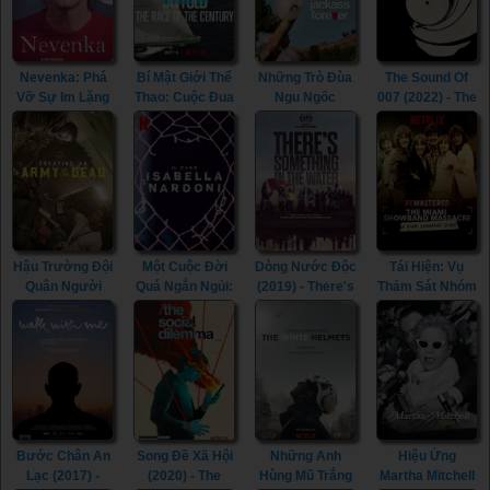
Nevenka: Phá
Bí Mật Giới Thể
Những Trò Đùa
The Sound Of
Vỡ Sự Im Lặng
Thao: Cuộc Đua
Ngu Ngốc
007 (2022) - The
(2021) -
Thế Kỷ (2022) -
(2022) -
Sound Of 007
Nevenka:
Untold: The
Jackass
(2022)
Breaking The
Race Of The
Forever (2022)
Silence (2021)
Century (2022)
Hậu Trường Đội
Một Cuộc Đời
Dòng Nước Độc
Tái Hiện: Vụ
Quân Người
Quá Ngắn Ngủi:
(2019) - There's
Thảm Sát Nhóm
Chết (2021) -
Vụ Án Isabella
Something In
Miami
Creating An
Nardoni (2023) -
The Water
Showband
Army Of The
A Life Too
(2019)
(2019) -
Dead (2021)
Short: The
ReMastered:
Isabella Nardoni
The Miami
Case (2023)
Showband
Massacre
(2019)
Bước Chân An
Song Đề Xã Hội
Những Anh
Hiệu Ứng
Lạc (2017) -
(2020) - The
Hùng Mũ Trắng
Martha Mitchell