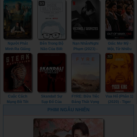
Walk With Me
Social Dilemma
(2016) - The
(2022) - The
3/3
(2017)
(2020)
White Helmets
Martha Mitchell
(2016)
Effect (2022)
Người Phát
Bên Trong Bộ
Nạn Nhân/Nghi
Giấc Mơ Mỹ -
Minh Ra Giáng
Não Của Bill:
Phạm (2023) -
Một, Từ Nhiều
Sinh (2017) -
Giải Mã Bill
Victim/Suspect
(2018) - Out Of
7/7
The Man Who
Gates (2019) -
(2023)
Many, One
Invented
Inside Bill's
(2018)
Christmas
Brain: Decoding
(2017)
Bill Gates
(2019)
Cuộc Cách
Skandal! Sự
FYRE: Bữa Tiệc
Vua Hổ (Phần 1)
Mạng Bít Tết
Sụp Đổ Của
Đáng Thất Vọng
(2020) - Tiger
(2014) - Steak
Wirecard (2022)
(2019) - FYRE:
King (Season 1)
PHIM NGẪU NHIÊN
Revolution
- Skandal!
The Greatest
(2020)
(2014)
Bringing Down
Party That
Wirecard (2022)
Never
Happened
(2019)