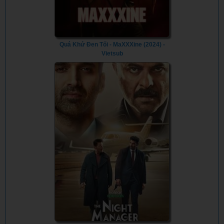
Quá Khứ Đen Tối - MaXXXine (2024) -
Vietsub