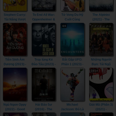
Stephen Curry:
To End All War:
Tử Vong Du Hý
The Alpinist
Tài Năng Vượt
Oppenheimer &
Cuối Cùng
(2021) - The
Định Kiến
the Atomic
(2023) - The
Alpinist (2021)
4/4
(2023) - Stephen
Bomb (2023) -
Final Game of
Curry:
To End All War:
Death (2023)
Underrated
Oppenheimer &
(2023)
the Atomic
Bomb (2023)
Tiên Sinh Âm
Truy lùng Kẻ
Bắt Gặp UFO:
Những Người
Dương (2023) -
Đào Tẩu (2023) -
Phần 1 (2023) -
Bạn: Tái Ngộ
Mr. Ghost (2023)
Wanted: The
Encounters:
(2021) - Friends:
14/14
Escape of
Season 1 (2023)
The Reunion
Carlos Ghosn
(2021)
(2023)
Ngủ Ngon Oppy
Hải Báo Sư
Michael
Giải Mã (Phần 3)
(2022) - Good
(2016) - The
Jackson: Đó Là
(2021) -
Night Oppy
Posterist (2016)
Anh (2009) -
Explained
3/3