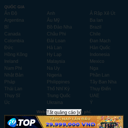
QUỐC GIA
Ấn Độ
Anh
Ả Rập Xê Út
Argentina
Âu Mỹ
Ba lan
Bỉ
Bồ Đào Nha
Brazil
Canada
Châu Phi
Chile
Colombia
Đài Loan
Đan Mạch
Đức
Hà Lan
Hàn Quốc
Hồng Kông
Hy Lạp
Indonesia
Ireland
Malaysia
Mexico
Nam Phi
Na Uy
Nga
Nhật Bản
Nigeria
Phần Lan
Pháp
Philippines
Tây Ban Nha
Thái Lan
Thổ Nhĩ Kỳ
Thụy Điển
Thụy Sĩ
Trung Quốc
UAE
Úc
Ukraina
Ý
Website xem phim miễn phí.
Tắt quảng cáo [x]
Liên hệ:
xemphimhay247.com@gmail.com
- Telegram:
ad247