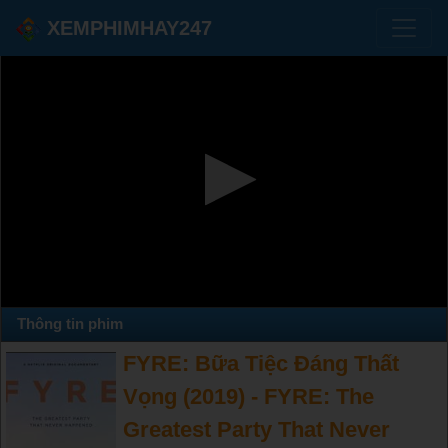
XEMPHIMHAY247
Thông tin phim
FYRE: Bữa Tiệc Đáng Thất
Vọng (2019) - FYRE: The
Greatest Party That Never