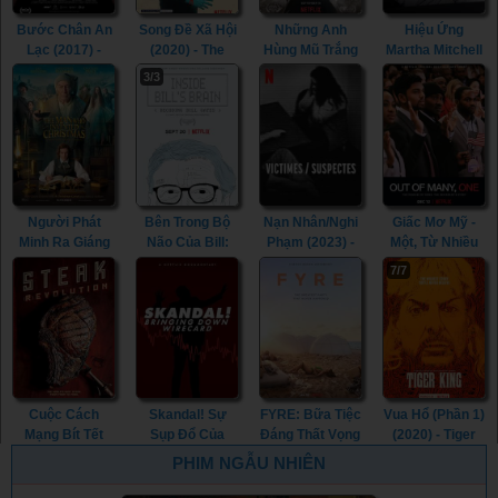
(2019)
Bước Chân An
Song Đề Xã Hội
Những Anh
Hiệu Ứng
Lạc (2017) -
(2020) - The
Hùng Mũ Trắng
Martha Mitchell
Walk With Me
Social Dilemma
(2016) - The
(2022) - The
3/3
(2017)
(2020)
White Helmets
Martha Mitchell
(2016)
Effect (2022)
Người Phát
Bên Trong Bộ
Nạn Nhân/Nghi
Giấc Mơ Mỹ -
Minh Ra Giáng
Não Của Bill:
Phạm (2023) -
Một, Từ Nhiều
Sinh (2017) -
Giải Mã Bill
Victim/Suspect
(2018) - Out Of
7/7
The Man Who
Gates (2019) -
(2023)
Many, One
Invented
Inside Bill's
(2018)
Christmas
Brain: Decoding
(2017)
Bill Gates
(2019)
Cuộc Cách
Skandal! Sự
FYRE: Bữa Tiệc
Vua Hổ (Phần 1)
Mạng Bít Tết
Sụp Đổ Của
Đáng Thất Vọng
(2020) - Tiger
(2014) - Steak
Wirecard (2022)
(2019) - FYRE:
King (Season 1)
PHIM NGẪU NHIÊN
Revolution
- Skandal!
The Greatest
(2020)
(2014)
Bringing Down
Party That