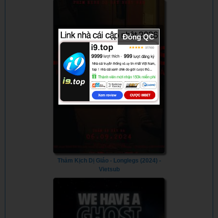
Wirecard (2022)
Never
Happened
(2019)
Đóng QC
Thảm Kịch Dị Giáo - Longlegs (2024) -
Vietsub