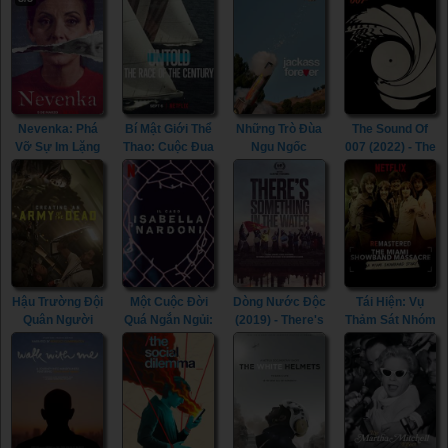
(2022)
This Is It (2009)
(Season 3)
(2021)
Nevenka: Phá
Bí Mật Giới Thể
Những Trò Đùa
The Sound Of
Vỡ Sự Im Lặng
Thao: Cuộc Đua
Ngu Ngốc
007 (2022) - The
(2021) -
Thế Kỷ (2022) -
(2022) -
Sound Of 007
Nevenka:
Untold: The
Jackass
(2022)
Breaking The
Race Of The
Forever (2022)
Silence (2021)
Century (2022)
Hậu Trường Đội
Một Cuộc Đời
Dòng Nước Độc
Tái Hiện: Vụ
Quân Người
Quá Ngắn Ngủi:
(2019) - There's
Thảm Sát Nhóm
Chết (2021) -
Vụ Án Isabella
Something In
Miami
Creating An
Nardoni (2023) -
The Water
Showband
Army Of The
A Life Too
(2019)
(2019) -
Dead (2021)
Short: The
ReMastered:
Isabella Nardoni
The Miami
Case (2023)
Showband
Massacre