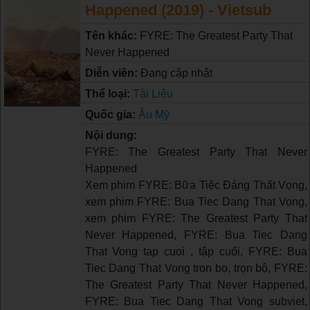
Happened (2019) - Vietsub
Tên khác:
FYRE: The Greatest Party That
Never Happened
Diễn viên:
Đang cập nhật
Thể loại:
Tài Liệu
Quốc gia:
Âu Mỹ
Nội dung:
FYRE: The Greatest Party That Never
Happened
Xem phim FYRE: Bữa Tiệc Đáng Thất Vọng,
xem phim FYRE: Bua Tiec Dang That Vong,
xem phim FYRE: The Greatest Party That
Never Happened, FYRE: Bua Tiec Dang
That Vong tap cuoi , tập cuối, FYRE: Bua
Tiec Dang That Vong tron bo, trọn bộ, FYRE:
The Greatest Party That Never Happened,
FYRE: Bua Tiec Dang That Vong subviet,