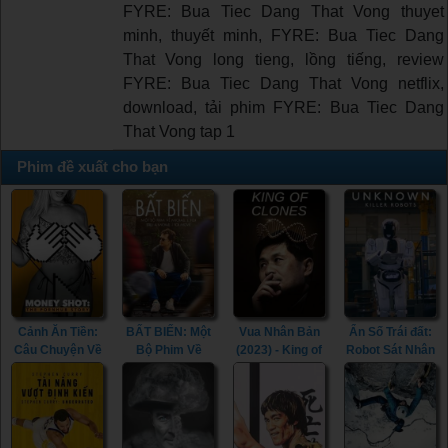
FYRE: Bua Tiec Dang That Vong thuyet
minh, thuyết minh, FYRE: Bua Tiec Dang
That Vong long tieng, lồng tiếng, review
FYRE: Bua Tiec Dang That Vong netflix,
download, tải phim FYRE: Bua Tiec Dang
That Vong tap 1
Phim đề xuất cho bạn
Cảnh Ăn Tiền:
BẤT BIẾN: Một
Vua Nhân Bản
Ẩn Số Trái đất:
Câu Chuyện Về
Bộ Phim Về
(2023) - King of
Robot Sát Nhân
Pornhub (2023)
Michael J. Fox
Clones (2023)
(2023) -
- Money Shot:
(2023) - STILL:
Unknown: Killer
The Pornhub
A Michael J. Fox
Robots (2023)
Story (2023)
Movie (2023)