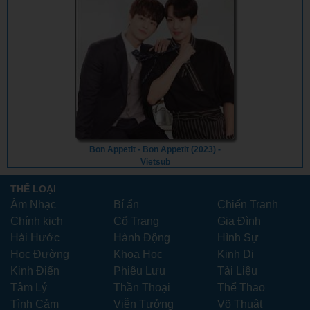
Bon Appetit - Bon Appetit (2023) -
Vietsub
THỂ LOẠI
Âm Nhạc
Bí ẩn
Chiến Tranh
Chính kịch
Cổ Trang
Gia Đình
Hài Hước
Hành Động
Hình Sự
Học Đường
Khoa Học
Kinh Dị
Kinh Điển
Phiêu Lưu
Tài Liệu
Tâm Lý
Thần Thoại
Thể Thao
Tình Cảm
Viễn Tưởng
Võ Thuật