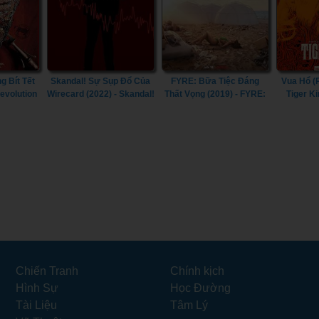
 Bít Tết
Skandal! Sự Sụp Đổ Của
FYRE: Bữa Tiệc Đáng
Vua Hổ (P
Revolution
Wirecard (2022) - Skandal!
Thất Vọng (2019) - FYRE:
Tiger K
Bringing Down Wirecard
The Greatest Party That
(2022)
Never Happened (2019)
Chiến Tranh
Chính kịch
Hình Sự
Học Đường
Tài Liệu
Tâm Lý