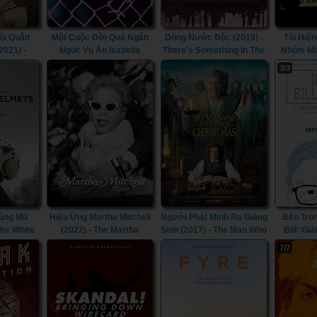
ội Quân
Một Cuộc Đời Quá Ngắn
Dòng Nước Độc (2019) -
Tái Hiệ
2021) -
Ngủi: Vụ Án Isabella
There's Something In The
Nhóm Mi
my Of The
Nardoni (2023) - A Life Too
Water (2019)
(2019) - 
3/3
21)
Short: The Isabella
Miam
Nardoni Case (2023)
Massa
ùng Mũ
Hiệu Ứng Martha Mitchell
Người Phát Minh Ra Giáng
Bên Tro
The White
(2022) - The Martha
Sinh (2017) - The Man Who
Bill: Giả
016)
Mitchell Effect (2022)
Invented Christmas (2017)
(2019) - In
7/7
Decoding B