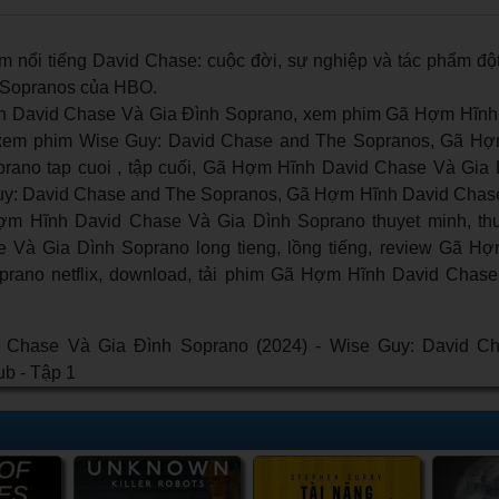
 nổi tiếng David Chase: cuộc đời, sự nghiệp và tác phẩm độ
e Sopranos của HBO.
h David Chase Và Gia Đình Soprano, xem phim Gã Hợm Hĩn
 xem phim Wise Guy: David Chase and The Sopranos, Gã Hợ
rano tap cuoi , tập cuối, Gã Hợm Hĩnh David Chase Và Gia
Guy: David Chase and The Sopranos, Gã Hợm Hĩnh David Chase
̛̣m Hĩnh David Chase Và Gia Dình Soprano thuyet minh, thu
 Và Gia Dình Soprano long tieng, lồng tiếng, review Gã Hơ
rano netflix, download, tải phim Gã Hợm Hĩnh David Chase