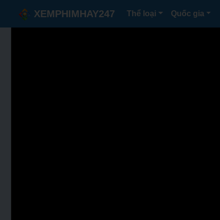
XEMPHIMHAY247
Thể loại
Quốc gia