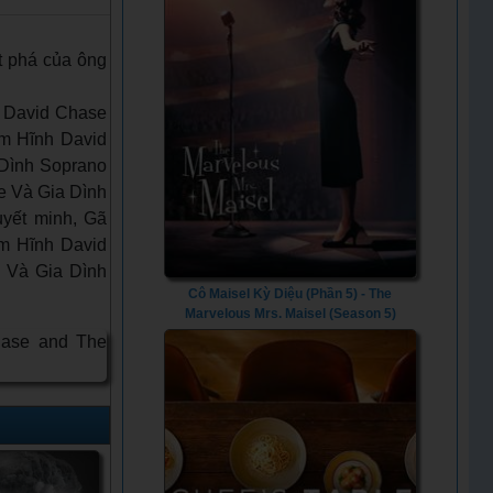
t phá của ông
h David Chase
m Hĩnh David
 Dình Soprano
 Và Gia Dình
yết minh, Gã
̣m Hĩnh David
 Và Gia Dình
Cô Maisel Kỳ Diệu (Phần 5) - The
Marvelous Mrs. Maisel (Season 5)
(2023) - Vietsub