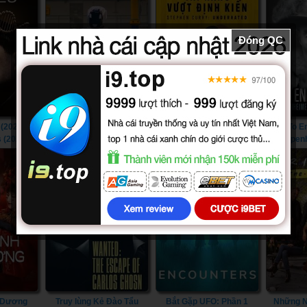
Đóng QC
(2023) -
Ẩn Số Trái đất: Robot Sát
Stephen Curry: Tài Năng
To E
s (2023)
Nhân (2023) - Unknown:
Vượt Định Kiến (2023) -
Oppenh
Killer Robots (2023)
Stephen Curry:
Atomic B
4/4
Underrated (2023)
End All W
& the Ato
m Dương
Truy lùng Kẻ Đào Tẩu
Bắt Gặp UFO: Phần 1
Những N