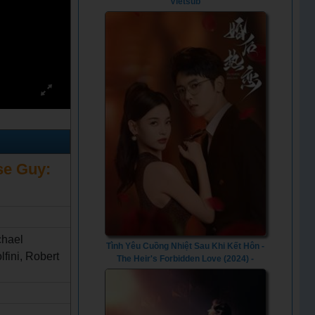
Vietsub
ise Guy:
chael
Tình Yêu Cuồng Nhiệt Sau Khi Kết Hôn -
fini, Robert
The Heir's Forbidden Love (2024) -
Vietsub