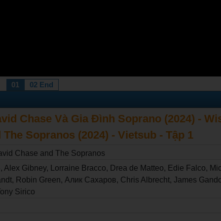
01
02 End
David Chase Và Gia Đình Soprano (2024) - W
The Sopranos (2024) - Vietsub - Tập 1
avid Chase and The Sopranos
 Alex Gibney, Lorraine Bracco, Drea de Matteo, Edie Falco, Mi
andt, Robin Green, Алик Сахаров, Chris Albrecht, James Gandol
Tony Sirico