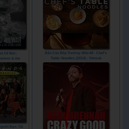
Bàn Của Bếp Trưởng: Món Mì - Chef's
nd All War:
Table: Noodles (2024) - Vietsub
eimer & the
omb (2023) - To
ar: Oppenheimer
mic Bomb (2023)
gười Bạn: Tái