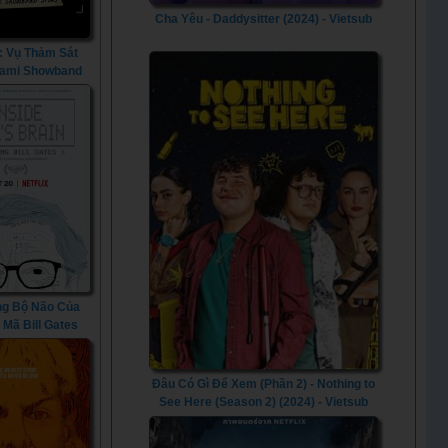
Cha Yêu - Daddysitter (2024) - Vietsub
n: Vụ Thảm Sát
ami Showband
ReMastered: The
i Showband
cre (2019)
ng Bộ Não Của
i Mã Bill Gates
side Bill's Brain:
ill Gates (2019)
Đâu Có Gì Để Xem (Phần 2) - Nothing to
See Here (Season 2) (2024) - Vietsub