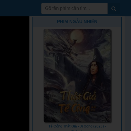
PHIM NGẪU NHIÊN
Tế Công Thật Giả - Ji Gong (2023) -