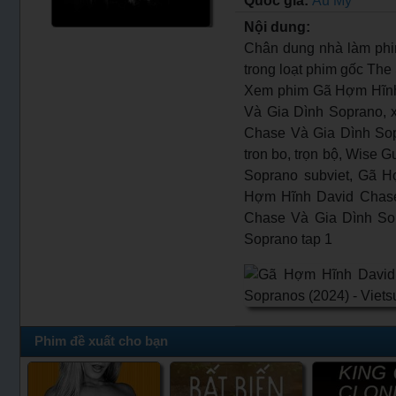
Quốc gia:
Âu Mỹ
Nội dung:
Chân dung nhà làm phim
trong loạt phim gốc Th
Xem phim Gã Hợm Hĩn
Và Gia Dình Soprano,
Chase Và Gia Dình Sop
tron bo, trọn bộ, Wise 
Soprano subviet, Gã Ho
Hợm Hĩnh David Chase
Chase Và Gia Dình Sop
Soprano tap 1
Phim đề xuất cho bạn