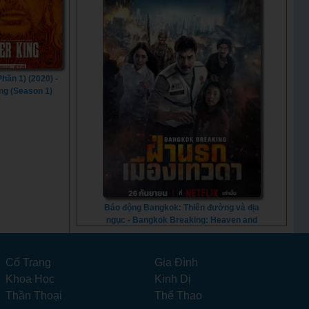
hần 1) (2020) -
ing (Season 1)
(2020)
Báo động Bangkok: Thiên đường và địa
ngục - Bangkok Breaking: Heaven and
Hell (2024) - Vietsub
Cổ Trang
Gia Đình
Khoa Học
Kinh Dị
Thần Thoại
Thể Thao