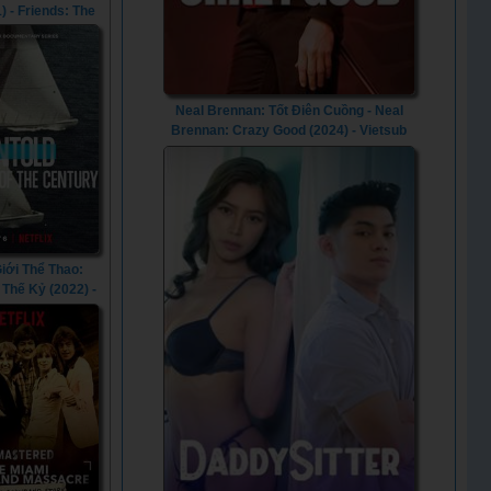
) - Friends: The
ion (2021)
Neal Brennan: Tốt Điên Cuồng - Neal
Brennan: Crazy Good (2024) - Vietsub
Giới Thể Thao:
Thế Kỷ (2022) -
The Race Of The
ury (2022)