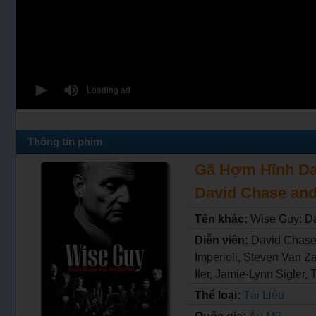
Thông tin phim
Gã Hợm Hĩnh 
David Chase and 
Tên khác:
Wise Guy: D
Diễn viên:
David Chase,
Imperioli, Steven Van Z
Iler, Jamie-Lynn Sigler, 
Thể loại:
Tài Liệu