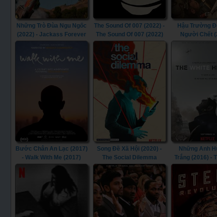
Những Trò Đùa Ngu Ngốc
The Sound Of 007 (2022) -
Hậu Trường Đ
(2022) - Jackass Forever
The Sound Of 007 (2022)
Người Chết (
(2022)
Creating An Ar
Dead (20
Bước Chân An Lạc (2017)
Song Đề Xã Hội (2020) -
Những Anh H
- Walk With Me (2017)
The Social Dilemma
Trắng (2016) - 
(2020)
Helmets (2