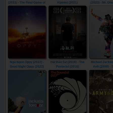
(2023) - The Final Game of
Alpinist (2021)
(2023) - Mr. Gho
Death (2023)
Ngủ Ngon Oppy (2022) -
Hải Báo Sư (2016) - The
Michael Jackso
Good Night Oppy (2022)
Posterist (2016)
Anh (2009) - Th
(2009)