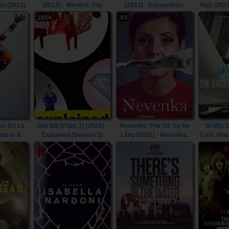
st (2023)
(2023) - Wanted: The
(2023) - Encounters:
Ngộ (2021
Escape of Carlos Ghosn
Season 1 (2023)
Reun
14/14
3/3
(2023)
n: Đó Là
Giải Mã (Phần 3) (2021) -
Nevenka: Phá Vỡ Sự Im
Bí Mật 
is Is It
Explained (Season 3)
Lặng (2021) - Nevenka:
Cuộc Đua 
(2021)
Breaking The Silence
Untold: 
(2021)
Cent