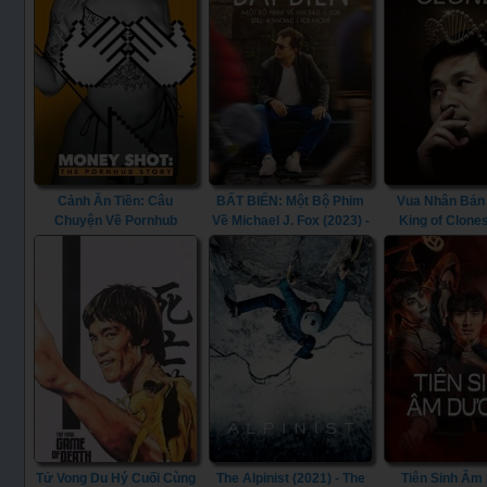
Cảnh Ăn Tiền: Câu
BẤT BIẾN: Một Bộ Phim
Vua Nhân Bản 
Chuyện Về Pornhub
Về Michael J. Fox (2023) -
King of Clone
(2023) - Money Shot: The
STILL: A Michael J. Fox
Pornhub Story (2023)
Movie (2023)
Tử Vong Du Hý Cuối Cùng
The Alpinist (2021) - The
Tiên Sinh Â