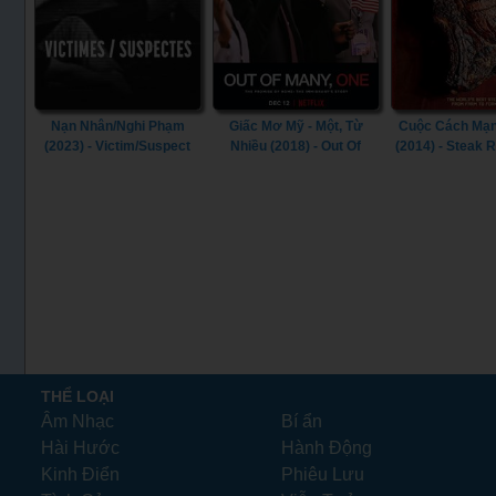
Nạn Nhân/Nghi Phạm
Giấc Mơ Mỹ - Một, Từ
Cuộc Cách Mạng
(2023) - Victim/Suspect
Nhiều (2018) - Out Of
(2014) - Steak 
(2023)
Many, One (2018)
(2014)
THỂ LOẠI
Âm Nhạc
Bí ẩn
Hài Hước
Hành Động
Kinh Điển
Phiêu Lưu