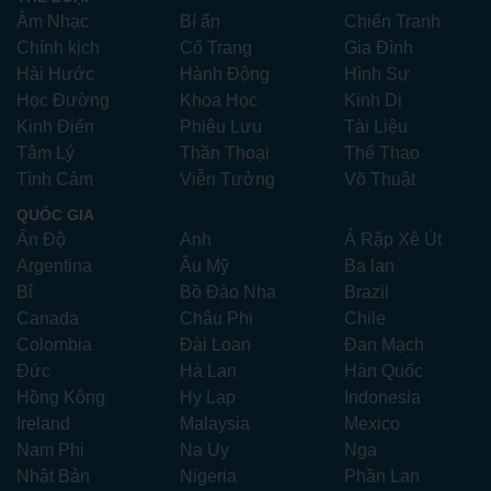
Âm Nhạc
Bí ẩn
Chiến Tranh
Chính kịch
Cổ Trang
Gia Đình
Hài Hước
Hành Động
Hình Sự
Học Đường
Khoa Học
Kinh Dị
Kinh Điển
Phiêu Lưu
Tài Liệu
Tâm Lý
Thần Thoại
Thể Thao
Tình Cảm
Viễn Tưởng
Võ Thuật
QUỐC GIA
Ấn Độ
Anh
Ả Rập Xê Út
Argentina
Âu Mỹ
Ba lan
Bỉ
Bồ Đào Nha
Brazil
Canada
Châu Phi
Chile
Colombia
Đài Loan
Đan Mạch
Đức
Hà Lan
Hàn Quốc
Hồng Kông
Hy Lạp
Indonesia
Ireland
Malaysia
Mexico
Nam Phi
Na Uy
Nga
Nhật Bản
Nigeria
Phần Lan