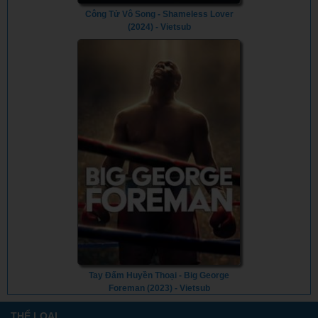
Công Tử Vô Song - Shameless Lover
(2024) - Vietsub
Tay Đấm Huyền Thoại - Big George
Foreman (2023) - Vietsub
THỂ LOẠI