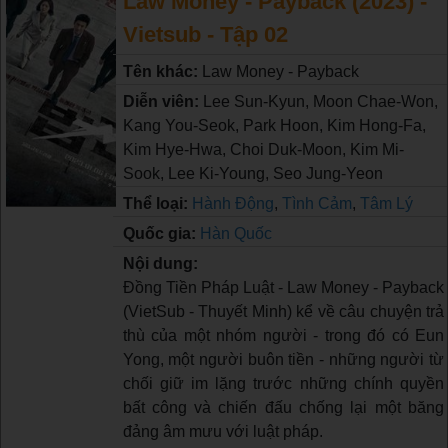
Law Money - Payback (2023) -
Vietsub - Tập 02
Tên khác:
Law Money - Payback
Diễn viên:
Lee Sun-Kyun, Moon Chae-Won,
Kang You-Seok, Park Hoon, Kim Hong-Fa,
Kim Hye-Hwa, Choi Duk-Moon, Kim Mi-
Sook, Lee Ki-Young, Seo Jung-Yeon
Thể loại:
Hành Động
,
Tình Cảm
,
Tâm Lý
Quốc gia:
Hàn Quốc
Nội dung:
Đồng Tiền Pháp Luật - Law Money - Payback
(VietSub - Thuyết Minh) kể về câu chuyện trả
thù của một nhóm người - trong đó có Eun
Yong, một người buôn tiền - những người từ
chối giữ im lặng trước những chính quyền
bất công và chiến đấu chống lại một băng
đảng âm mưu với luật pháp.