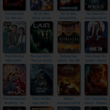
Trò Chơi Sinh
Bộ Tứ Siêu
Bộ Tứ Siêu
Tân Thần Điêu
Tử: Bắt Lửa
Đẳng: Sứ Giả
Đẳng (2005) -
Đại Hiệp (2014)
(2013) - The
Bạc (2007) -
Fantastic Four
- The Romance
32/32
Hunger Games:
Fantastic Four:
(2005)
of the Condor
Catching Fire
Rise of the
Heroes (2014)
(2013)
Silver Surfer
(2007)
Thần Điêu Đại
The Lair (2022) -
Đường Xưa
Đêm Hung Tàn
Hiệp (1995) -
The Lair (2022)
(2023) - The Old
(2022) - Violent
Return of The
Way (2023)
Night (2022)
Condor Heroes
(1995)
Âm Dương Hoạ
Thâm Hải Đại
Waltair
Sức Chịu Đựng
Bì (2022) - Yin
Ngư (2023) -
Veerayya (2023)
(2023) - Thunivu
Yang Painted
Monster of The
- Waltair
(2023)