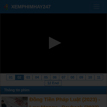
XEMPHIMHAY247
01
02
03
04
05
06
07
08
09
10
11
12 End
Thông tin phim
Đồng Tiền Pháp Luật (2023) -