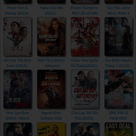
Peter Pan &
Ngày Của Mẹ
Power Rangers:
Sát Thủ John
Wendy (2023) -
(2023) -
Một Lần và Mãi
Wick: Phần 4
Peter Pan &
Mother's Day
Mãi (2023) -
(2023) - John
Wendy (2023)
(2023)
Mighty Morphin
Wick: Chapter 4
Power Rangers:
(2023)
Once & Always
(2023)
Nữ Sát Thủ Bok
Biệt Tích (2023)
Chân Tam Quốc
Tay Đấm Huyền
Soon (2023) -
- Ghosted
Vô Song (2021) -
Thoại 3 (2023) -
Kill Boksoon
(2023)
Dynasty
Creed III (2023)
(2023)
Warriors (2021)
Hoa Sen Đen
Người Dơi:
Câu Lạc Bộ Sát
ONE PIECE
(2023) - Black
Gotham Diệt
Thủ (2023) -
FILM RED
Lotus (2023)
Vong (2023) -
Assassin Club
(2022) - ONE
Batman: The
(2023)
PIECE FILM
Doom That
RED (2022)