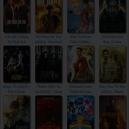
Skin (2022)
Deep (2023)
Veerayya (2023)
Cái Giá Chúng
Khi Hart Ra Tay
Nhà Tù Khỏa
Cái Chết Của
Ta Phải Trả
(2023) - Die Hart
Thân (1986) -
Bảy Vị Vua
(2023) - The
(2023)
The Naked
(2023) - The
Price We Pay
Cage (1986)
Last Kingdom:
(2023)
Seven Kings
Must Die (2023)
Ngục Tù (2017) -
Thanh Diện Tu
Shazam! Cơn
Bay Vào Tử Địa
The Prison
La (2022) - Song
Thịnh Nộ Của
(2023) - Plane
(2017)
of the
Các Vị Thần
(2023)
Assassins
(2023) -
(2022)
Shazam! Fury of
the Gods (2023)