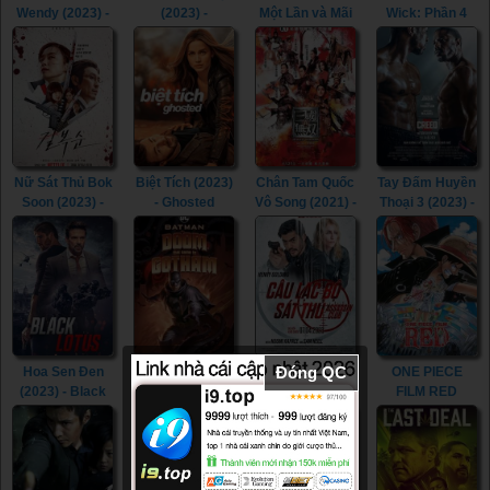
Wendy (2023) -
(2023) -
Một Lần và Mãi
Wick: Phần 4
Peter Pan &
Mother's Day
Mãi (2023) -
(2023) - John
Wendy (2023)
(2023)
Mighty Morphin
Wick: Chapter 4
Power Rangers:
(2023)
Once & Always
(2023)
Nữ Sát Thủ Bok
Biệt Tích (2023)
Chân Tam Quốc
Tay Đấm Huyền
Soon (2023) -
- Ghosted
Vô Song (2021) -
Thoại 3 (2023) -
Kill Boksoon
(2023)
Dynasty
Creed III (2023)
(2023)
Warriors (2021)
Đóng QC
Hoa Sen Đen
Người Dơi:
Câu Lạc Bộ Sát
ONE PIECE
(2023) - Black
Gotham Diệt
Thủ (2023) -
FILM RED
Lotus (2023)
Vong (2023) -
Assassin Club
(2022) - ONE
Batman: The
(2023)
PIECE FILM
Doom That
RED (2022)
Came to