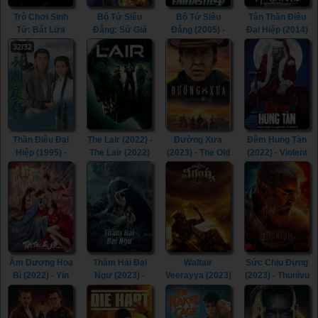
Trò Chơi Sinh
Bộ Tứ Siêu
Bộ Tứ Siêu
Tân Thần Điêu
Tử: Bắt Lửa
Đẳng: Sứ Giả
Đẳng (2005) -
Đại Hiệp (2014)
(2013) - The
Bạc (2007) -
Fantastic Four
- The Romance
32/32
Hunger Games:
Fantastic Four:
(2005)
of the Condor
Catching Fire
Rise of the
Heroes (2014)
(2013)
Silver Surfer
(2007)
Thần Điêu Đại
The Lair (2022) -
Đường Xưa
Đêm Hung Tàn
Hiệp (1995) -
The Lair (2022)
(2023) - The Old
(2022) - Violent
Return of The
Way (2023)
Night (2022)
Condor Heroes
(1995)
Âm Dương Hoạ
Thâm Hải Đại
Waltair
Sức Chịu Đựng
Bì (2022) - Yin
Ngư (2023) -
Veerayya (2023)
(2023) - Thunivu
Yang Painted
Monster of The
- Waltair
(2023)
Skin (2022)
Deep (2023)
Veerayya (2023)