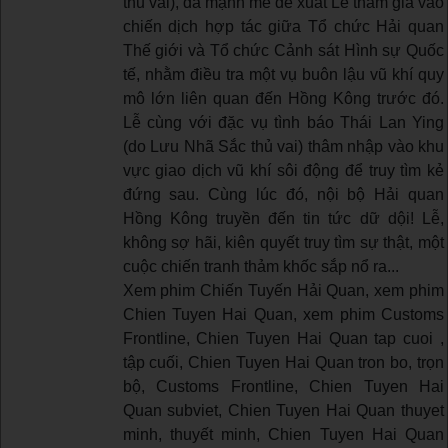
thủ vai), đã mạnh mẽ đề xuất Lễ tham gia vào
chiến dịch hợp tác giữa Tổ chức Hải quan
Thế giới và Tổ chức Cảnh sát Hình sự Quốc
tế, nhằm điều tra một vụ buôn lậu vũ khí quy
mô lớn liên quan đến Hồng Kông trước đó.
Lễ cùng với đặc vụ tình báo Thái Lan Ying
(do Lưu Nhã Sắc thủ vai) thâm nhập vào khu
vực giao dịch vũ khí sôi động để truy tìm kẻ
đứng sau. Cùng lúc đó, nội bộ Hải quan
Hồng Kông truyền đến tin tức dữ dội! Lễ,
không sợ hãi, kiên quyết truy tìm sự thật, một
cuộc chiến tranh thảm khốc sắp nổ ra...
Xem phim Chiến Tuyến Hải Quan, xem phim
Chien Tuyen Hai Quan, xem phim Customs
Frontline, Chien Tuyen Hai Quan tap cuoi ,
tập cuối, Chien Tuyen Hai Quan tron bo, trọn
bộ, Customs Frontline, Chien Tuyen Hai
Quan subviet, Chien Tuyen Hai Quan thuyet
minh, thuyết minh, Chien Tuyen Hai Quan