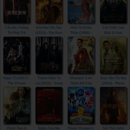
Cái Giá Chúng
Khi Hart Ra Tay
Nhà Tù Khỏa
Cái Chết Của
Ta Phải Trả
(2023) - Die Hart
Thân (1986) -
Bảy Vị Vua
(2023) - The
(2023)
The Naked
(2023) - The
Price We Pay
Cage (1986)
Last Kingdom:
(2023)
Seven Kings
Must Die (2023)
Ngục Tù (2017) -
Thanh Diện Tu
Shazam! Cơn
Bay Vào Tử Địa
The Prison
La (2022) - Song
Thịnh Nộ Của
(2023) - Plane
(2017)
of the
Các Vị Thần
(2023)
Assassins
(2023) -
(2022)
Shazam! Fury of
the Gods (2023)
Peter Pan &
Ngày Của Mẹ
Power Rangers:
Sát Thủ John