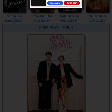
Gotham (2023)
Sát Thủ Vô
Cơn Thịnh Nộ
Nghi Thức Tử
Thanh Khoản
Danh (2010) -
Của Becky
Thần (2023) -
Cuối (2023) -
The Man from
(2023) - The
The Ritual Killer
The Last Deal
PHIM NGẪU NHIÊN
Nowhere (2010)
Wrath of Becky
(2023)
(2023)
(2023)