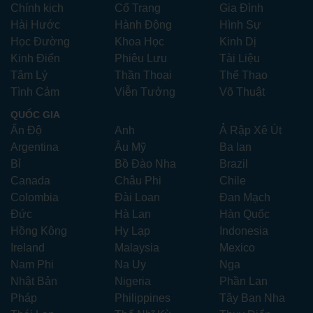
Chính kịch
Cổ Trang
Gia Đình
Hài Hước
Hành Động
Hình Sự
Học Đường
Khoa Học
Kinh Dị
Kinh Điển
Phiêu Lưu
Tài Liệu
Tâm Lý
Thần Thoại
Thể Thao
Tình Cảm
Viễn Tưởng
Võ Thuật
QUỐC GIA
Ấn Độ
Anh
Ả Rập Xê Út
Argentina
Âu Mỹ
Ba lan
Bỉ
Bồ Đào Nha
Brazil
Canada
Châu Phi
Chile
Colombia
Đài Loan
Đan Mạch
Đức
Hà Lan
Hàn Quốc
Hồng Kông
Hy Lạp
Indonesia
Ireland
Malaysia
Mexico
Nam Phi
Na Uy
Nga
Nhật Bản
Nigeria
Phần Lan
Pháp
Philippines
Tây Ban Nha