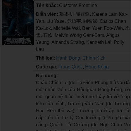
Tên khác:
Customs Frontline
Diễn viên:
張學友, 謝霆鋒, Karena Lam Kar-
Yan, Liu Yase, 吳鎮宇, 關智斌, Carlos Chan
Ka-Lok, Michelle Wai, Ben Yuen Foo-Wah, 米
雪, 石修, Melvin Wong Gam-Sam, Angus
Yeung, Amanda Strang, Kenneth Lai, Polly
Lau
Thể loại:
Hành Động
,
Chính Kịch
Quốc gia:
Trung Quốc
,
Hồng Kông
Nội dung:
Châu Chính Lễ (do Tạ Đình Phong thủ vai) là
một nhân viên của Hải quan Hồng Kông, có
mối quan hệ thân thiết như thầy trò với cấp
trên của mình, Trương Vận Nam (do Trương
Học Hữu thủ vai). Trương, dưới áp lực từ
cấp trên là Trợ lý Cục trưởng (biên giới và
cảng) Quách Tử Cường (do Ngô Chấn Vũ