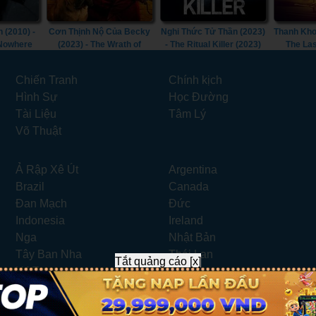
 (2010) -
Cơn Thịnh Nộ Của Becky
Nghi Thức Tử Thần (2023)
Thanh Kho
 Nowhere
(2023) - The Wrath of
- The Ritual Killer (2023)
The Las
Becky (2023)
Chiến Tranh
Chính kịch
Hình Sự
Học Đường
Tài Liệu
Tâm Lý
Võ Thuật
Ả Rập Xê Út
Argentina
Brazil
Canada
Đan Mạch
Đức
Indonesia
Ireland
Nga
Nhật Bản
Tây Ban Nha
Thái Lan
Tắt quảng cáo [x]
UAE
Úc
Website xem phim miễn phí.
Liên hệ:
xemphimhay247.com@gmail.com
- Telegram:
ad247