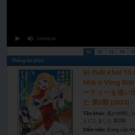
01
02
03
04
0
Thông tin phim
Bị đuổi Khỏi Tổ
Nhã ở Vùng B
ーティーを追い
た 第2期 (2024) - 
Tên khác:
真の仲間じ
とにしました 第2期
Diễn viên:
Đang cập nh