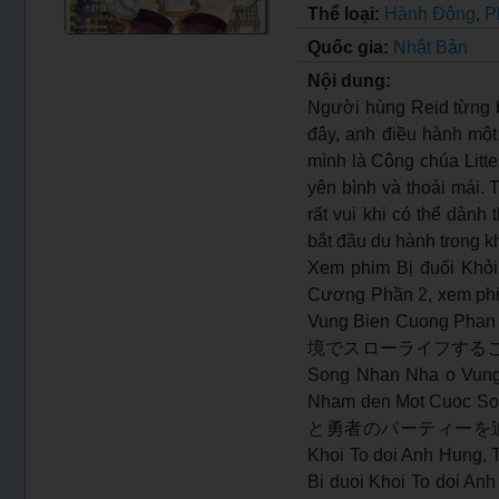
Thể loại:
Hành Động
,
P
Quốc gia:
Nhật Bản
Nội dung:
Người hùng Reid từng bị
đây, anh điều hành một
mình là Công chúa Litte
yên bình và thoải mái. 
rất vui khi có thể dành
bắt đầu du hành trong k
Xem phim Bị đuổi Khỏ
Cương Phần 2, xem phi
Vung Bien Cuon
境でスローライフすることにしました
Song Nhan Nha o Vung B
Nham den Mot Cuoc S
と勇者のパーティーを追
Khoi To doi Anh Hung,
Bi duoi Khoi To doi A