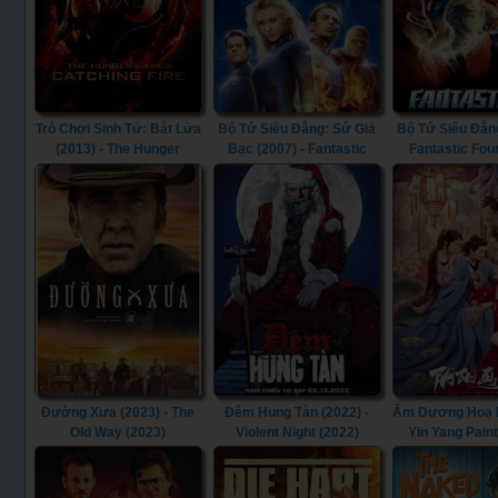
Trò Chơi Sinh Tử: Bắt Lửa
Bộ Tứ Siêu Đẳng: Sứ Giả
Bộ Tứ Siêu Đẳng
(2013) - The Hunger
Bạc (2007) - Fantastic
Fantastic Fou
Games: Catching Fire
Four: Rise of the Silver
(2013)
Surfer (2007)
Đường Xưa (2023) - The
Đêm Hung Tàn (2022) -
Âm Dương Hoạ Bì
Old Way (2023)
Violent Night (2022)
Yin Yang Pain
(2022)