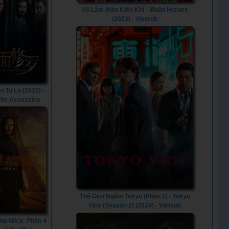
Võ Lâm Hữu Kiêu Khí - Wulin Heroes
(2023) - Vietsub
n Tu La (2022) -
 the Assassins
(2022)
Thế Giới Ngầm Tokyo (Phần 2) - Tokyo
Vice (Season 2) (2024) - Vietsub
ohn Wick: Phần 4