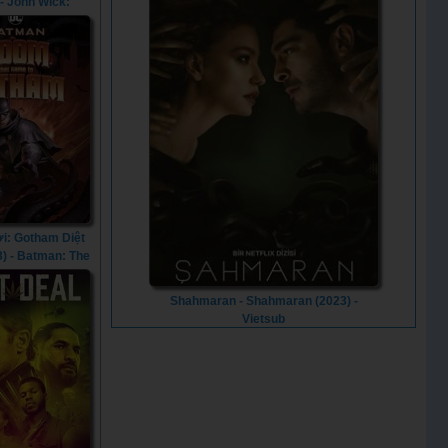
 - John Wick:
er 4 (2023)
i: Gotham Diệt
3) - Batman: The
hat Came to
am (2023)
Shahmaran - Shahmaran (2023) -
Vietsub