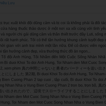
hiêu Lưu
 trục xuất khỏi đội dũng cảm và bị coi là không phải là đối tá
 cửa hàng thuốc thảo dược ở một nơi xa xôi cùng với tình yêu
 và người chị gái dũng cảm và thân thiết trước đây Luti, sống
Tôi rất hạnh phúc. Tôi có thể tận hưởng khung cảnh tuyệt đẹp
 thời gian với anh trai mình một lần nữa. Để có được viên ngọ
hi tận hưởng cảnh đẹp, vừa thưởng thức đồ ăn ngon...
i Tổ đội Anh Hùng, Tôi Nhắm đến Một Cuộc Sống Nhàn Nhã
m Bi duoi Khoi To doi Anh Hung, Toi Nham den Mot Cuoc So
g Phan 2, xem phim 真の仲間じゃないと勇者のパーティーを追
 第2期, Bi duoi Khoi To doi Anh Hung, Toi Nham d
ien Cuong Phan 2 tap cuoi , tập cuối, Bi duoi Khoi To doi 
ong Nhan Nha o Vung Bien Cuong Phan 2 tron bo, trọn 
い出されたので、辺境でスローライフすることにしました 第2期, 
 Toi Nham den Mot Cuoc Song Nhan Nha o Vung Bien Cuong Ph
nh Hung, Toi Nham den Mot Cuoc Song Nhan Nha o Vung Bien