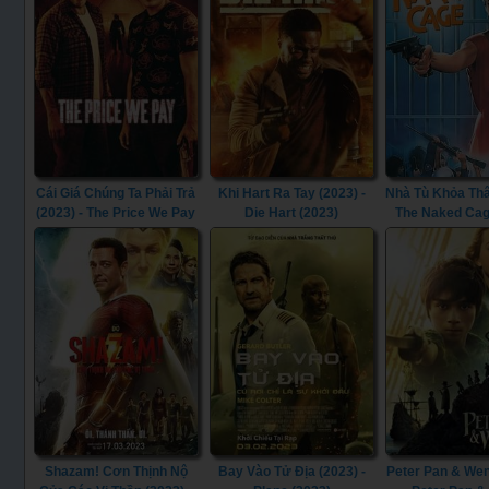
Cái Giá Chúng Ta Phải Trả
Khi Hart Ra Tay (2023) -
Nhà Tù Khỏa Thâ
(2023) - The Price We Pay
Die Hart (2023)
The Naked Cag
(2023)
Shazam! Cơn Thịnh Nộ
Bay Vào Tử Địa (2023) -
Peter Pan & Wen