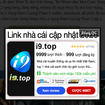
nh, Bi duoi Khoi To doi Anh Hung, Toi Nham den Mot Cuoc So
long tieng, lồng tiếng, review Bi duoi Khoi To doi Anh Hung,
 o Vung Bien Cuong Phan 2 netflix, download, tải phim Bi duo
n Mot Cuoc Song Nhan Nha o Vung Bien Cuong Phan 2 tap 1
Đóng QC
52/52
32/32