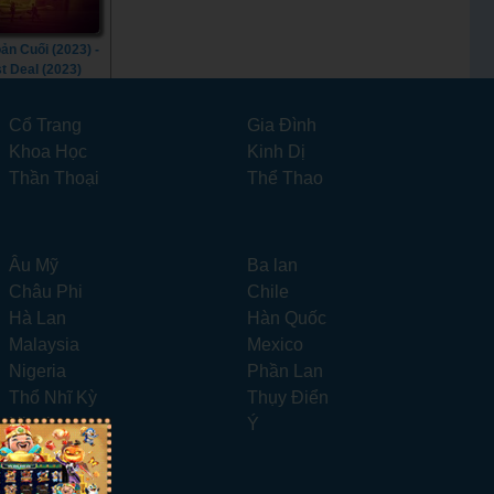
ản Cuối (2023) -
t Deal (2023)
Cổ Trang
Gia Đình
Khoa Học
Kinh Dị
Thần Thoại
Thể Thao
Âu Mỹ
Ba lan
Châu Phi
Chile
Hà Lan
Hàn Quốc
Malaysia
Mexico
Nigeria
Phần Lan
Thổ Nhĩ Kỳ
Thụy Điển
Ukraina
Ý