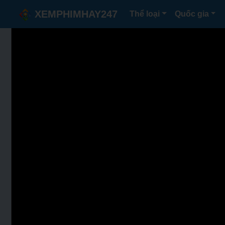
XEMPHIMHAY247
Thể loại
Quốc gia