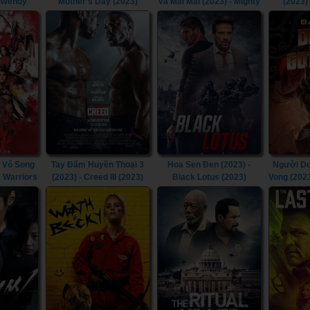
& Wendy
Mother's Day (2023)
và Mãi Mãi (2023) - Mighty
(2023)
Morphin Power Rangers:
Chapt
Once & Always (2023)
 Vô Song
Tay Đấm Huyền Thoại 3
Hoa Sen Đen (2023) -
Người Dơ
y Warriors
(2023) - Creed III (2023)
Black Lotus (2023)
Vong (202
Doom T
Goth