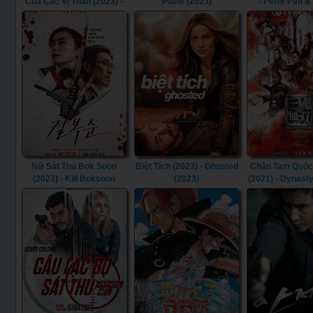
Của Các Vị Thần (2023) -
Plane (2023)
- Peter Pan 
Shazam! Fury of the Gods
(2023)
(2023)
Nữ Sát Thủ Bok Soon
Biệt Tích (2023) - Ghosted
Chân Tam Quốc
(2023) - Kill Boksoon
(2023)
(2021) - Dynast
(2023)
(2021)