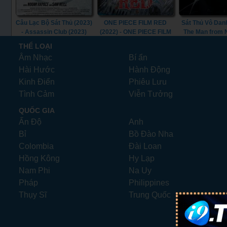
Câu Lạc Bộ Sát Thủ (2023)
ONE PIECE FILM RED
Sát Thủ Vô Danh
- Assassin Club (2023)
(2022) - ONE PIECE FILM
The Man from
RED (2022)
(2010)
THỂ LOẠI
Âm Nhạc
Bí ẩn
Hài Hước
Hành Động
Kinh Điển
Phiêu Lưu
Tình Cảm
Viễn Tưởng
QUỐC GIA
Ấn Độ
Anh
Bỉ
Bồ Đào Nha
Colombia
Đài Loan
Hồng Kông
Hy Lạp
Nam Phi
Na Uy
Pháp
Philippines
Thụy Sĩ
Trung Quốc