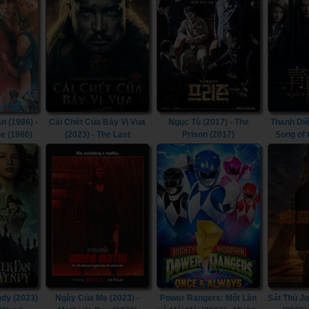
n (1986) -
Cái Chết Của Bảy Vị Vua
Ngục Tù (2017) - The
Thanh Diệ
e (1986)
(2023) - The Last
Prison (2017)
Song of
Kingdom: Seven Kings
Must Die (2023)
dy (2023)
Ngày Của Mẹ (2023) -
Power Rangers: Một Lần
Sát Thủ J