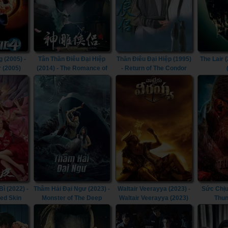
 (2005) -
Tân Thần Điêu Đại Hiệp
Thần Điêu Đại Hiệp (1995)
The Lair (
r (2005)
(2014) - The Romance of
- Return of The Condor
the Condor Heroes (2014)
Heroes (1995)
 (2022) -
Thâm Hải Đại Ngư (2023) -
Waltair Veerayya (2023) -
Sức Chịu
ted Skin
Monster of The Deep
Waltair Veerayya (2023)
Thun
(2023)