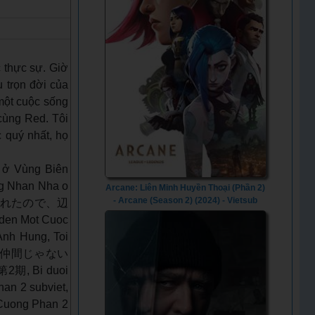
c thực sự. Giờ
 trọn đời của
 một cuộc sống
 cùng Red. Tôi
c quý nhất, họ
 ở Vùng Biên
ng Nhan Nha o
Arcane: Liên Minh Huyền Thoại (Phần 2)
- Arcane (Season 2) (2024) - Vietsub
い出されたので、辺
en Mot Cuoc
Anh Hung, Toi
bộ, 真の仲間じゃない
Bi duoi
an 2 subviet,
 Cuong Phan 2