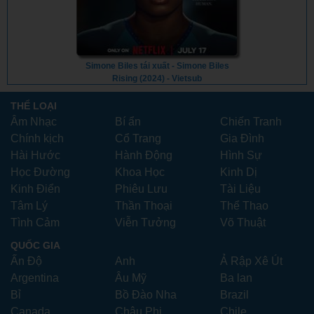
Simone Biles tái xuất - Simone Biles
Rising (2024) - Vietsub
THỂ LOẠI
Âm Nhạc
Bí ẩn
Chiến Tranh
Chính kịch
Cổ Trang
Gia Đình
Hài Hước
Hành Động
Hình Sự
Học Đường
Khoa Học
Kinh Dị
Kinh Điển
Phiêu Lưu
Tài Liệu
Tâm Lý
Thần Thoại
Thể Thao
Tình Cảm
Viễn Tưởng
Võ Thuật
QUỐC GIA
Ấn Độ
Anh
Ả Rập Xê Út
Argentina
Âu Mỹ
Ba lan
Bỉ
Bồ Đào Nha
Brazil
Canada
Châu Phi
Chile