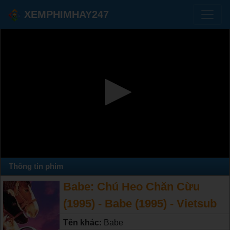
XEMPHIMHAY247
Thông tin phim
Babe: Chú Heo Chăn Cừu
(1995) - Babe (1995) - Vietsub
Tên khác:
Babe