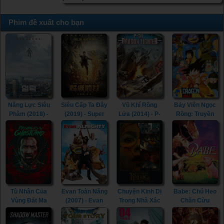
Phim đề xuất cho bạn
Năng Lực Siêu
Siêu Cấp Ta Đây
Vũ Khí Rồng
Bảy Viên Ngọc
Phàm (2018) -
(2019) - Super
Lửa (2014) - P-
Rồng: Truyền
Psychokinesis
Me (2019)
51 Dragon
Thuyết Shenron
(2018)
Fighter (2014)
(1986) - Dragon
Ball: Curse of
the Blood
Rubies (1986)
Tù Nhân Của
Evan Toàn Năng
Chuyện Kinh Dị
Babe: Chú Heo
Vùng Đất Ma
(2007) - Evan
Trong Nhà Xác
Chăn Cừu
Quái (2021) -
Almighty (2007)
(2019) - The
(1995) - Babe
Prisoners of the
Mortuary
(1995)