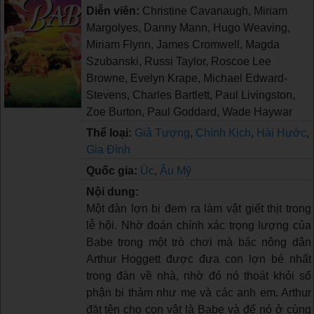
Diễn viên:
Christine Cavanaugh, Miriam
Margolyes, Danny Mann, Hugo Weaving,
Miriam Flynn, James Cromwell, Magda
Szubanski, Russi Taylor, Roscoe Lee
Browne, Evelyn Krape, Michael Edward-
Stevens, Charles Bartlett, Paul Livingston,
Zoe Burton, Paul Goddard, Wade Haywar
Thể loại:
Giả Tượng
,
Chính Kịch
,
Hài Hước
,
Gia Đình
Quốc gia:
Úc
,
Âu Mỹ
Nội dung:
Một đàn lợn bị đem ra làm vật giết thịt trong
lễ hội. Nhờ đoán chính xác trọng lượng của
Babe trong một trò chơi mà bác nông dân
Arthur Hoggett được đưa con lợn bé nhất
trong đàn về nhà, nhờ đó nó thoát khỏi số
phận bi thảm như mẹ và các anh em. Arthur
đặt tên cho con vật là Babe và để nó ở cùng