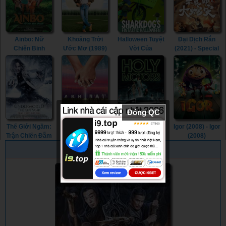
Ainbo: Nữ
Khoảng Trời
Halloween Tuyệt
Đại Dịch Rắn
Chiến Binh
Ước Mơ (1989)
Vời Của
(2021) - Special
Amazon (2021) -
- Field of
Sharkdog
Police and
AINBO: Spirit of
Dreams (1989)
(2021) -
Snake Revenge
the Amazon
Sharkdog's
(2021)
(2021)
Fintastic
Halloween
(2021)
Đóng QC
Thế Giới Ngầm:
Akhirat: Một
Phân Thân
Igor (2008) - Igor
Trận Chiến Đẫm
Chuyện Tình
(2012) - Holy
(2008)
Máu (2016) -
(2021) - Akhirat:
Motors (2012)
PHIM NGẪU NHIÊN
Underworld:
A Love Story
Blood Wars
(2021)
(2016)