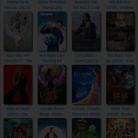
Hoàng Hà Dị
Hành Trình Đến
Gintama Linh
Mãi Bên Em
Văn Lục (2023) -
Thung Lũng
hồn bạc 2: Luật
(2020) - Endless
Mysterious
Cấm (2018) -
lệ đặt ra là để
(2020)
Case In River
Journey to the
phá bỏ (2018) -
(2023)
Forbidden
Gintama 2:
Valley (2018)
Rules are Made
to be Broken
(2018)
Ngũ Hiệp Trừ
Một Ngày Làm
Cừu (2021) -
Đại Dịch Thây
Yêu (2017) - The
Thượng Đế
Lamb (2021)
Ma (2019) - Ever
Thousand
(2003) - Bruce
After (2019)
Faces of Dunjia
Almighty (2003)
(2017)
Hiệp Sĩ Xanh
Upside-Down
Lọ Lem: Chuyện
Hành Trình
(2021) - The
Magic (2020) -
Chưa Kể (2018)
(2020) - Double
Green Knight
Upside-Down
- Cinderella and
World (2020)
(2021)
Magic (2020)
the Secret
Prince (2018)