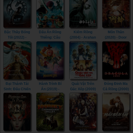
Ghostland
Collection
(2021)
(2019)
Bậc Thầy Bóng
Dấu Ấn Rồng
Kiếm Rồng
Môn Thần
Tối (2022) -
Thiêng: Câu
(2004) - Arahan
(2020) - Door
Shadow Master
Chuyện Của
(2004)
Gods (2020)
(2022)
Bạn (2019) -
Dragon Quest
Your Story
(2019)
Đại Thánh Tái
Hành Trình Bí
Quái Vật Trên
Đóng Đinh Ma
Sinh: Đấu Chiến
Ẩn (2019) -
Gác Xếp (2009)
Cà Rồng (2000)
Nghịch Thiên
Missing Link
- Aliens in the
- Dracula 2000
(2020) - Revival
(2019)
Attic (2009)
(2000)
Of The Monkey
King (2020)