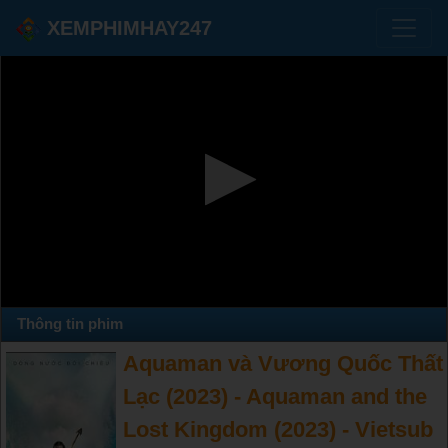
XEMPHIMHAY247
Thông tin phim
Aquaman và Vương Quốc Thất
Lạc (2023) - Aquaman and the
Lost Kingdom (2023) - Vietsub