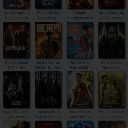
Âm Dương Hoạ
Thâm Hải Đại
Waltair
Sức Chịu Đựng
Bì (2022) - Yin
Ngư (2023) -
Veerayya (2023)
(2023) - Thunivu
Yang Painted
Monster of The
- Waltair
(2023)
Skin (2022)
Deep (2023)
Veerayya (2023)
Cái Giá Chúng
Khi Hart Ra Tay
Nhà Tù Khỏa
Cái Chết Của
Ta Phải Trả
(2023) - Die Hart
Thân (1986) -
Bảy Vị Vua
(2023) - The
(2023)
The Naked
(2023) - The
Price We Pay
Cage (1986)
Last Kingdom:
(2023)
Seven Kings
Must Die (2023)
Ngục Tù (2017) -
Thanh Diện Tu
Shazam! Cơn
Bay Vào Tử Địa
The Prison
La (2022) - Song
Thịnh Nộ Của
(2023) - Plane
(2017)
of the
Các Vị Thần
(2023)
Assassins
(2023) -