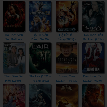
52/52
Trò Chơi Sinh
Bộ Tứ Siêu
Bộ Tứ Siêu
Tân Thần Điêu
Tử: Bắt Lửa
Đẳng: Sứ Giả
Đẳng (2005) -
Đại Hiệp (2014)
(2013) - The
Bạc (2007) -
Fantastic Four
- The Romance
32/32
Hunger Games:
Fantastic Four:
(2005)
of the Condor
Catching Fire
Rise of the
Heroes (2014)
(2013)
Silver Surfer
(2007)
Thần Điêu Đại
The Lair (2022) -
Đường Xưa
Đêm Hung Tàn
Hiệp (1995) -
The Lair (2022)
(2023) - The Old
(2022) - Violent
Return of The
Way (2023)
Night (2022)
Condor Heroes
(1995)