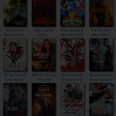
(2022)
Shazam! Fury of
the Gods (2023)
Peter Pan &
Ngày Của Mẹ
Power Rangers:
Sát Thủ John
Wendy (2023) -
(2023) -
Một Lần và Mãi
Wick: Phần 4
Peter Pan &
Mother's Day
Mãi (2023) -
(2023) - John
Wendy (2023)
(2023)
Mighty Morphin
Wick: Chapter 4
Power Rangers:
(2023)
Once & Always
(2023)
Nữ Sát Thủ Bok
Biệt Tích (2023)
Chân Tam Quốc
Tay Đấm Huyền
Soon (2023) -
- Ghosted
Vô Song (2021) -
Thoại 3 (2023) -
Kill Boksoon
(2023)
Dynasty
Creed III (2023)
(2023)
Warriors (2021)