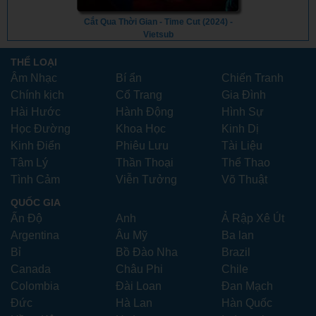
Cắt Qua Thời Gian - Time Cut (2024) -
Vietsub
THỂ LOẠI
Âm Nhạc
Bí ẩn
Chiến Tranh
Chính kịch
Cổ Trang
Gia Đình
Hài Hước
Hành Động
Hình Sự
Học Đường
Khoa Học
Kinh Dị
Kinh Điển
Phiêu Lưu
Tài Liệu
Tâm Lý
Thần Thoại
Thể Thao
Tình Cảm
Viễn Tưởng
Võ Thuật
QUỐC GIA
Ấn Độ
Anh
Ả Rập Xê Út
Argentina
Âu Mỹ
Ba lan
Bỉ
Bồ Đào Nha
Brazil
Canada
Châu Phi
Chile
Colombia
Đài Loan
Đan Mạch
Đức
Hà Lan
Hàn Quốc