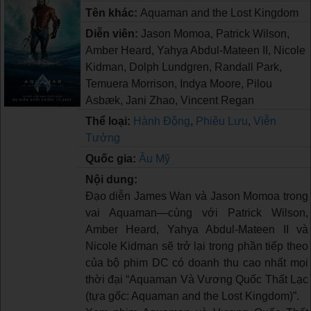
Tên khác:
Aquaman and the Lost Kingdom
Diễn viên:
Jason Momoa, Patrick Wilson,
Amber Heard, Yahya Abdul-Mateen II, Nicole
Kidman, Dolph Lundgren, Randall Park,
Temuera Morrison, Indya Moore, Pilou
Asbæk, Jani Zhao, Vincent Regan
Thể loại:
Hành Động
,
Phiêu Lưu
,
Viễn
Tưởng
Quốc gia:
Âu Mỹ
Nội dung:
Đạo diễn James Wan và Jason Momoa trong
vai Aquaman—cùng với Patrick Wilson,
Amber Heard, Yahya Abdul-Mateen II và
Nicole Kidman sẽ trở lại trong phần tiếp theo
của bộ phim DC có doanh thu cao nhất mọi
thời đại “Aquaman Và Vương Quốc Thất Lạc
(tựa gốc: Aquaman and the Lost Kingdom)”.