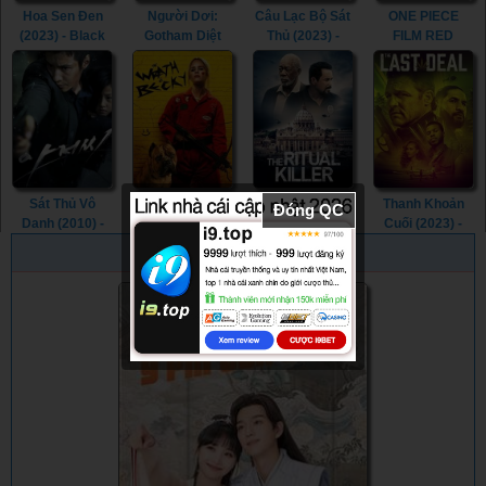
Hoa Sen Đen
Người Dơi:
Câu Lạc Bộ Sát
ONE PIECE
(2023) - Black
Gotham Diệt
Thủ (2023) -
FILM RED
Lotus (2023)
Vong (2023) -
Assassin Club
(2022) - ONE
Batman: The
(2023)
PIECE FILM
Doom That
RED (2022)
Came to
Gotham (2023)
Sát Thủ Vô
Cơn Thịnh Nộ
Nghi Thức Tử
Thanh Khoản
Đóng QC
Danh (2010) -
Của Becky
Thần (2023) -
Cuối (2023) -
The Man from
(2023) - The
The Ritual Killer
The Last Deal
PHIM NGẪU NHIÊN
Nowhere (2010)
Wrath of Becky
(2023)
(2023)
(2023)