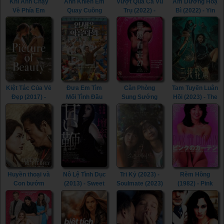
Khi Anh Chạy
Anh Khiến Em
Vượt Qua Cả Vũ
Âm Dương Hoạ
Về Phía Em
Quay Cuồng
Trụ (2022) -
Bì (2022) - Yin
(2023) - When I
(2022) - Spin Me
Beyond the
Yang Painted
Fly Towards You
Round (2022)
Universe (2022)
Skin (2022)
(2023)
Kiệt Tác Của Vẻ
Đưa Em Tìm
Căn Phòng
Tam Tuyến Luân
Đẹp (2017) -
Mối Tình Đầu
Sung Sướng
Hồi (2023) - The
Picture of
(2022) - Life Is
(2015) - In the
River (2023)
Beauty (2017)
Beautiful (2022)
Room (2015)
Huyền thoại và
Nô Lệ Tình Dục
Tri Kỷ (2023) -
Rèm Hồng
Con bướm
(2013) - Sweet
Soulmate (2023)
(1982) - Pink
(2023) - The
Whip (2013)
Curtain (1982)
Legend &
Butterfly (2023)