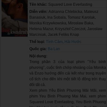
Tên khác:
Squared Love Everlasting
Diễn viên:
Adrianna Chlebicka, Mateusz
Banasiuk, Ina Sobala, Tomasz Karolak,
Monika Krzywkowska, Mirosław Baka,
Helena Mazur, Krzysztof Czeczot, Jarosław
Marciniak, Jacek Feliks Knap
Thể loại:
Tình Cảm
,
Hài Hước
Quốc gia:
Ba Lan
Nội dung:
Trong phần 3 của loạt phim "Yêu bình
phương", cuộc tình chớp nhoáng của Monika
và Enzo hướng đến cái kết như trong truyện
cổ tích cho đến khi một tiết lộ động trời thay
đổi tất cả.
Xem phim Yêu Bình Phương Mãi Mãi, xem
phim Yeu Binh Phuong Mai Mai, xem phim
Squared Love Everlasting, Yeu Binh Phuong