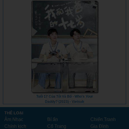
Tuổi 17 Của Tôi Và Bố - Who's Your
Daddy? (2023) - Vietsub
THỂ LOẠI
Âm Nhạc
Bí ẩn
Chiến Tranh
Chính kịch
Cổ Trang
Gia Đình