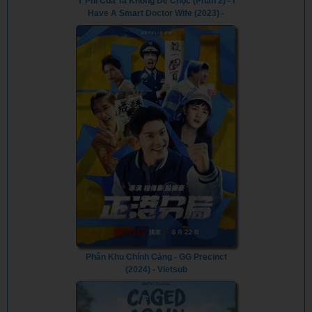
Y Phi Của Ta Không Dễ Chọc (Phần 2) - I
Have A Smart Doctor Wife (2023) -
Vietsub
Phân Khu Chính Cảng - GG Precinct
(2024) - Vietsub