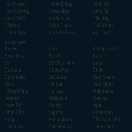
Hài Hước
Hành Động
Hình Sự
Học Đường
Khoa Học
Kinh Dị
Kinh Điển
Phiêu Lưu
Tài Liệu
Tâm Lý
Thần Thoại
Thể Thao
Tình Cảm
Viễn Tưởng
Võ Thuật
QUỐC GIA
Ấn Độ
Anh
Ả Rập Xê Út
Argentina
Âu Mỹ
Ba lan
Bỉ
Bồ Đào Nha
Brazil
Canada
Châu Phi
Chile
Colombia
Đài Loan
Đan Mạch
Đức
Hà Lan
Hàn Quốc
Hồng Kông
Hy Lạp
Indonesia
Ireland
Malaysia
Mexico
Nam Phi
Na Uy
Nga
Nhật Bản
Nigeria
Phần Lan
Pháp
Philippines
Tây Ban Nha
Thái Lan
Thổ Nhĩ Kỳ
Thụy Điển