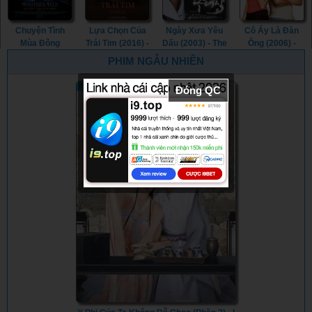
Chuyện Tình
Lựa Chọn Của
Ngày Xưa Yêu
Cô Ấy Là Đàn
Mùa Đông
Trái Tim (2016) -
Dấu (2003) - The
Ông (2006) -
(2014) - Winter's
The Choice
Classic (2003)
She's the Man
PHIM NGẪU NHIÊN
Tale (2014)
(2016)
(2006)
Đóng QC