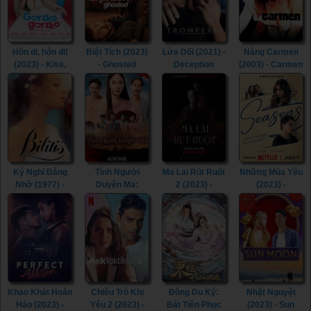
Hôn đi, hôn đi!
Biệt Tích (2023)
Lừa Dối (2021) -
Nàng Carmen
(2023) - Kiss,
- Ghosted
Deception
(2003) - Carmen
Kiss! (2023)
(2023)
(2021)
(2003)
Kỳ Nghỉ Đáng
Tình Người
Ma Lai Rút Ruột
Những Mùa Yêu
Nhớ (1977) -
Duyên Ma:
2 (2023) -
(2023) -
Bilitis (1977)
Ngoại Truyện
Inhuman Kiss 2
Seasons (2023)
(2023) - Tid Noi:
(2023)
More Than True
Love (2023)
Khao Khát Hoàn
Chiêu Trò Khi
Đông Du Ký:
Nhật Nguyệt
Hảo (2023) -
Yêu 2 (2023) -
Bát Tiên Phục
(2023) - Sun