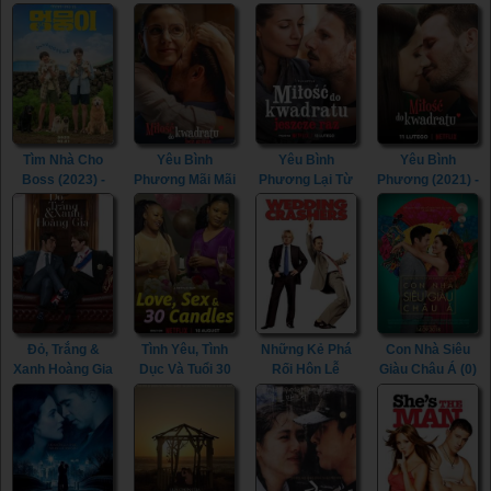
Perfect
Love Tactics 2
Ma (2023) -
Moon (2023)
Addiction (2023)
(2023)
Journey To The
East: The Eight
Immortals
(2023)
Tìm Nhà Cho
Yêu Bình
Yêu Bình
Yêu Bình
Boss (2023) -
Phương Mãi Mãi
Phương Lại Từ
Phương (2021) -
My Heart Puppy
(2023) -
Đầu (2023) -
Squared Love
(2023)
Squared Love
Squared Love
(2021)
Everlasting
All Over Again
(2023)
(2023)
Đỏ, Trắng &
Tình Yêu, Tình
Những Kẻ Phá
Con Nhà Siêu
Xanh Hoàng Gia
Dục Và Tuổi 30
Rối Hôn Lễ
Giàu Châu Á (0)
(2023) - Red,
(2023) - Love,
(2005) -
- Crazy Rich
White & Royal
Sex and 30
Wedding
Asians (0)
Blue (2023)
Candles (2023)
Crashers (2005)