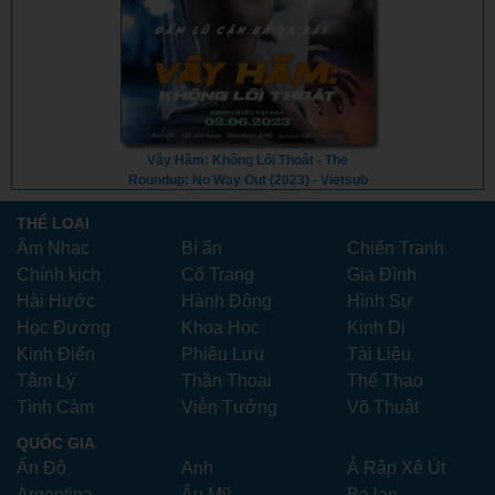
Vây Hãm: Không Lối Thoát - The
Roundup: No Way Out (2023) - Vietsub
THỂ LOẠI
Âm Nhạc
Bí ẩn
Chiến Tranh
Chính kịch
Cổ Trang
Gia Đình
Hài Hước
Hành Động
Hình Sự
Học Đường
Khoa Học
Kinh Dị
Kinh Điển
Phiêu Lưu
Tài Liệu
Tâm Lý
Thần Thoại
Thể Thao
Tình Cảm
Viễn Tưởng
Võ Thuật
QUỐC GIA
Ấn Độ
Anh
Ả Rập Xê Út
Argentina
Âu Mỹ
Ba lan