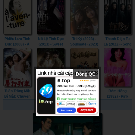
Cage (1986)
Legend &
Called Otto
Butterfly (2023)
(2022)
Phiêu Lưu Tình
Nô Lệ Tình Dục
Tri Kỷ (2023) -
Thanh Diện Tu
Dục (2008) - À
(2013) - Sweet
Soulmate (2023)
La (2022) - Song
l’aventure
Whip (2013)
of the
(2008)
Assassins
(2022)
Đóng QC
Tuần Trăng Mật
Sapul (2023)
Mexico muôn
Rèm Hồng
Bí Mật: Chuyến
(2023) - Sapul
năm! (2023) -
(1982) - Pink
Tàu Cưỡng
(2023) (2023)
¡Que Viva
Curtain (1982)
PHIM NGẪU NHIÊN
Hiếp (1977) -
México! (2023)
Secret
Honeymoon:
Assault Train
(1977)