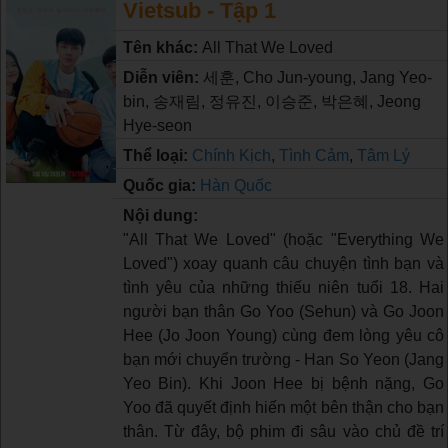
Vietsub - Tập 1
Tên khác:
All That We Loved
Diễn viên:
세훈, Cho Jun-young, Jang Yeo-
bin, 송재림, 정유진, 이승준, 박은혜, Jeong
Hye-seon
Thể loại:
Chính Kịch
,
Tình Cảm
,
Tâm Lý
Quốc gia:
Hàn Quốc
Nội dung:
"All That We Loved" (hoặc "Everything We
Loved") xoay quanh câu chuyện tình bạn và
tình yêu của những thiếu niên tuổi 18. Hai
người bạn thân Go Yoo (Sehun) và Go Joon
Hee (Jo Joon Young) cùng đem lòng yêu cô
bạn mới chuyển trường - Han So Yeon (Jang
Yeo Bin). Khi Joon Hee bị bệnh nặng, Go
Yoo đã quyết định hiến một bên thận cho bạn
thân. Từ đây, bộ phim đi sâu vào chủ đề trí