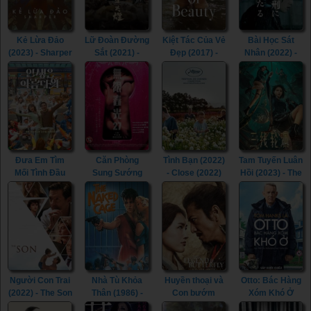
Kẻ Lừa Đảo
Lữ Đoàn Đường
Kiệt Tác Của Vẻ
Bài Học Sát
(2023) - Sharper
Sắt (2021) -
Đẹp (2017) -
Nhân (2022) -
(2023)
Railway Heroes
Picture of
Lesson in
(2021)
Beauty (2017)
Murder (2022)
Đưa Em Tìm
Căn Phòng
Tình Bạn (2022)
Tam Tuyến Luân
Mối Tình Đầu
Sung Sướng
- Close (2022)
Hồi (2023) - The
(2022) - Life Is
(2015) - In the
River (2023)
Beautiful (2022)
Room (2015)
Người Con Trai
Nhà Tù Khỏa
Huyền thoại và
Otto: Bác Hàng
(2022) - The Son
Thân (1986) -
Con bướm
Xóm Khó Ở
(2022)
The Naked
(2023) - The
(2022) - A Man