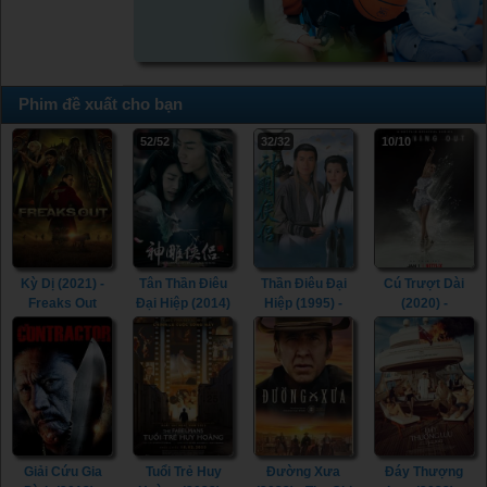
Phim đề xuất cho bạn
52/52
32/32
10/10
Kỳ Dị (2021) -
Tân Thần Điêu
Thần Điêu Đại
Cú Trượt Dài
Freaks Out
Đại Hiệp (2014)
Hiệp (1995) -
(2020) -
(2021)
- The Romance
Return of The
Spinning Out
of the Condor
Condor Heroes
(2020)
Heroes (2014)
(1995)
Giải Cứu Gia
Tuổi Trẻ Huy
Đường Xưa
Đáy Thượng