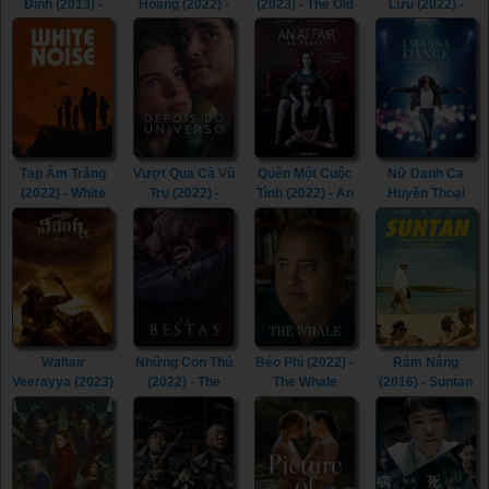
Đình (2013) -
Hoàng (2022) -
(2023) - The Old
Lưu (2022) -
The Contractor
The Fabelmans
Way (2023)
Triangle of
(2013)
(2022)
Sadness (2022)
Tạp Âm Trắng
Vượt Qua Cả Vũ
Quên Một Cuộc
Nữ Danh Ca
(2022) - White
Trụ (2022) -
Tình (2022) - An
Huyền Thoại
Noise (2022)
Beyond the
Affair to Forget
(2022) - Whitney
Universe (2022)
(2022)
Houston: I
Wanna Dance
with Somebody
(2022)
Waltair
Những Con Thú
Béo Phì (2022) -
Rám Nắng
Veerayya (2023)
(2022) - The
The Whale
(2016) - Suntan
- Waltair
Beasts (2022)
(2022)
(2016)
Veerayya (2023)