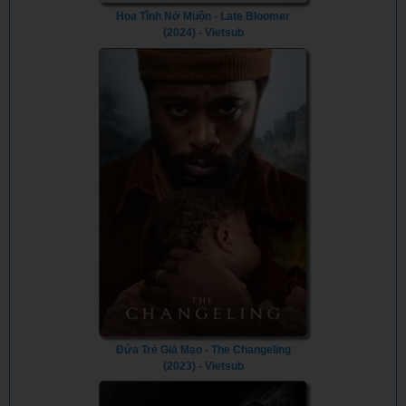
Hoa Tình Nở Muộn - Late Bloomer
(2024) - Vietsub
Đứa Trẻ Giả Mạo - The Changeling
(2023) - Vietsub