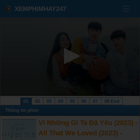
XEMPHIMHAY247
01
02
03
04
05
06
07
08 End
Thông tin phim
Vì Những Gì Ta Đã Yêu (2023) -
All That We Loved (2023) -