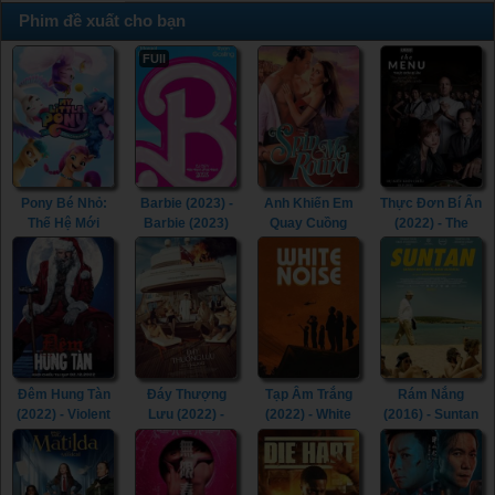
Phim đề xuất cho bạn
FUll
Pony Bé Nhỏ:
Barbie (2023) -
Anh Khiến Em
Thực Đơn Bí Ẩn
Thế Hệ Mới
Barbie (2023)
Quay Cuồng
(2022) - The
(2021) - My
(2022) - Spin Me
Menu (2022)
Little Pony: A
Round (2022)
New Generation
(2021)
Đêm Hung Tàn
Đáy Thượng
Tạp Âm Trắng
Rám Nắng
(2022) - Violent
Lưu (2022) -
(2022) - White
(2016) - Suntan
Night (2022)
Triangle of
Noise (2022)
(2016)
Sadness (2022)