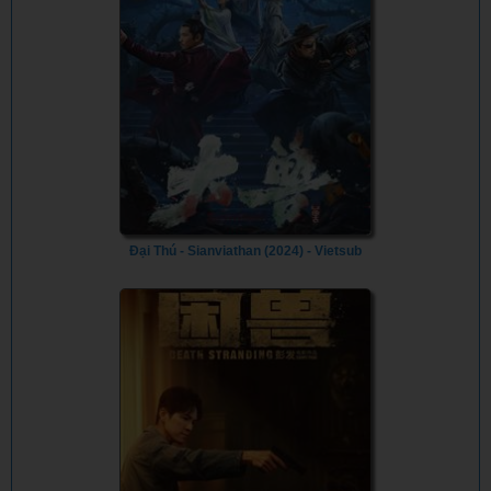
Đại Thú - Sianviathan (2024) - Vietsub