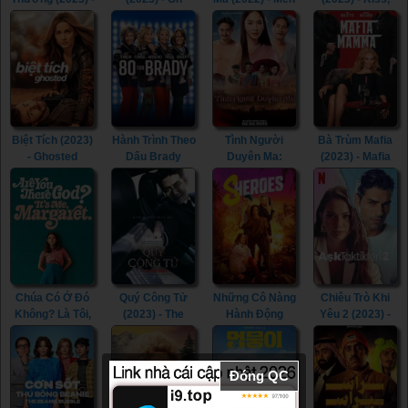
Phenomena
Belinda (2023)
of Plastic (2022)
Kiss! (2023)
(2023)
Biệt Tích (2023)
Hành Trình Theo
Tình Người
Bà Trùm Mafia
- Ghosted
Dấu Brady
Duyên Ma:
(2023) - Mafia
(2023)
(2023) - 80 for
Ngoại Truyện
Mamma (2023)
Brady (2023)
(2023) - Tid Noi:
More Than True
Love (2023)
Chúa Có Ở Đó
Quý Công Tử
Những Cô Nàng
Chiêu Trò Khi
Không? Là Tôi,
(2023) - The
Hành Động
Yêu 2 (2023) -
Margaret (2023)
Childe (2023)
(2023) -
Love Tactics 2
- Are You There
Sheroes (2023)
(2023)
God? It’s Me,
Đóng QC
Margaret.
(2023)