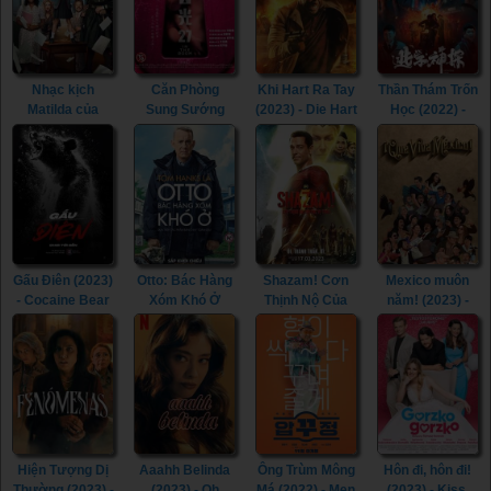
Nhạc kịch
Căn Phòng
Khi Hart Ra Tay
Thần Thám Trốn
Matilda của
Sung Sướng
(2023) - Die Hart
Học (2022) -
Roald Dahl
(2015) - In the
(2023)
Detective Chen
(2022) - Roald
Room (2015)
(2022)
Dahl's Matilda
the Musical
(2022)
Gấu Điên (2023)
Otto: Bác Hàng
Shazam! Cơn
Mexico muôn
- Cocaine Bear
Xóm Khó Ở
Thịnh Nộ Của
năm! (2023) -
(2023)
(2022) - A Man
Các Vị Thần
¡Que Viva
Called Otto
(2023) -
México! (2023)
(2022)
Shazam! Fury of
the Gods (2023)
Hiện Tượng Dị
Aaahh Belinda
Ông Trùm Mông
Hôn đi, hôn đi!
Thường (2023) -
(2023) - Oh
Má (2022) - Men
(2023) - Kiss,