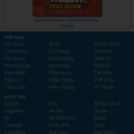
Lâm Thời Kiếp Án - Rob N Roll (2024) -
Vietsub
THỂ LOẠI
Âm Nhạc
Bí ẩn
Chiến Tranh
Chính kịch
Cổ Trang
Gia Đình
Hài Hước
Hành Động
Hình Sự
Học Đường
Khoa Học
Kinh Dị
Kinh Điển
Phiêu Lưu
Tài Liệu
Tâm Lý
Thần Thoại
Thể Thao
Tình Cảm
Viễn Tưởng
Võ Thuật
QUỐC GIA
Ấn Độ
Anh
Ả Rập Xê Út
Argentina
Âu Mỹ
Ba lan
Bỉ
Bồ Đào Nha
Brazil
Canada
Châu Phi
Chile
Colombia
Đài Loan
Đan Mạch