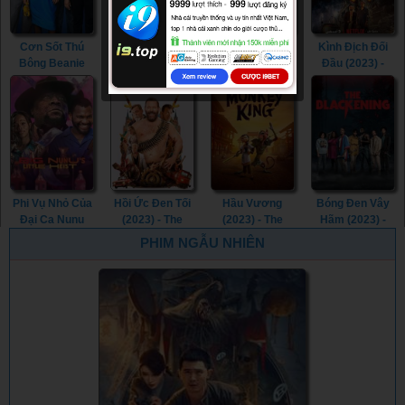
Cơn Sốt Thú
Paint (2023) -
Tìm Nhà Cho
Kình Địch Đối
Bông Beanie
Paint (2023)
Boss (2023) -
Đầu (2023) -
(2023) - The
My Heart Puppy
Head to Head
Beanie Bubble
(2023)
(2023)
(2023)
Phi Vụ Nhỏ Của
Hồi Ức Đen Tối
Hầu Vương
Bóng Đen Vây
Đại Ca Nunu
(2023) - The
(2023) - The
Hãm (2023) -
(2023) - Big
Machine (2023)
Monkey King
The Blackening
PHIM NGẪU NHIÊN
Nunu's Little
(2023)
(2023)
Heist (2023)