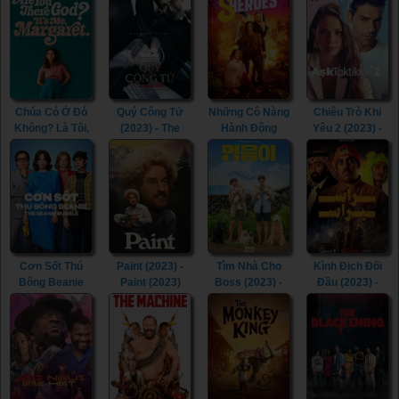
Brady (2023)
(2023) - Tid Noi:
More Than True
Love (2023)
Chúa Có Ở Đó
Quý Công Tử
Những Cô Nàng
Chiêu Trò Khi
Không? Là Tôi,
(2023) - The
Hành Động
Yêu 2 (2023) -
Margaret (2023)
Childe (2023)
(2023) -
Love Tactics 2
- Are You There
Sheroes (2023)
(2023)
God? It’s Me,
Margaret.
(2023)
Cơn Sốt Thú
Paint (2023) -
Tìm Nhà Cho
Kình Địch Đối
Bông Beanie
Paint (2023)
Boss (2023) -
Đầu (2023) -
(2023) - The
My Heart Puppy
Head to Head
Beanie Bubble
(2023)
(2023)
(2023)