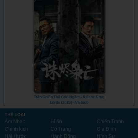
Trận Chiến Thế Giới Ngầm - Kill the Drug
Lords (2023) - Vietsub
THỂ LOẠI
Âm Nhạc
Bí ẩn
Chiến Tranh
Chính kịch
Cổ Trang
Gia Đình
Hài Hước
Hành Động
Hình Sự