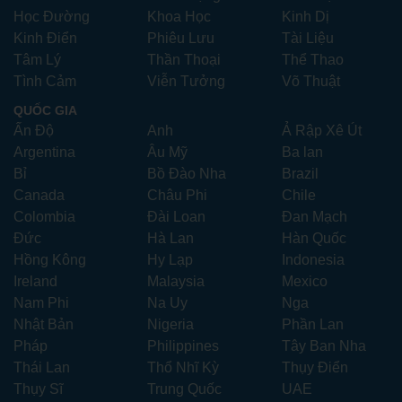
Học Đường
Khoa Học
Kinh Dị
Kinh Điển
Phiêu Lưu
Tài Liệu
Tâm Lý
Thần Thoại
Thể Thao
Tình Cảm
Viễn Tưởng
Võ Thuật
QUỐC GIA
Ấn Độ
Anh
Ả Rập Xê Út
Argentina
Âu Mỹ
Ba lan
Bỉ
Bồ Đào Nha
Brazil
Canada
Châu Phi
Chile
Colombia
Đài Loan
Đan Mạch
Đức
Hà Lan
Hàn Quốc
Hồng Kông
Hy Lạp
Indonesia
Ireland
Malaysia
Mexico
Nam Phi
Na Uy
Nga
Nhật Bản
Nigeria
Phần Lan
Pháp
Philippines
Tây Ban Nha
Thái Lan
Thổ Nhĩ Kỳ
Thụy Điển
Thụy Sĩ
Trung Quốc
UAE