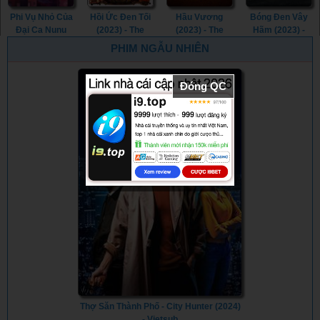
Phi Vụ Nhỏ Của
Hồi Ức Đen Tối
Hầu Vương
Bóng Đen Vây
Đại Ca Nunu
(2023) - The
(2023) - The
Hãm (2023) -
(2023) - Big
Machine (2023)
Monkey King
The Blackening
PHIM NGẪU NHIÊN
Nunu's Little
(2023)
(2023)
Heist (2023)
Đóng QC
Thợ Săn Thành Phố - City Hunter (2024)
- Vietsub