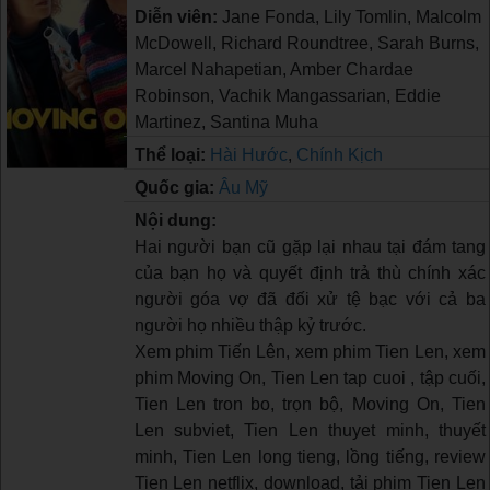
Diễn viên:
Jane Fonda, Lily Tomlin, Malcolm
McDowell, Richard Roundtree, Sarah Burns,
Marcel Nahapetian, Amber Chardae
Robinson, Vachik Mangassarian, Eddie
Martinez, Santina Muha
Thể loại:
Hài Hước
,
Chính Kịch
Quốc gia:
Âu Mỹ
Nội dung:
Hai người bạn cũ gặp lại nhau tại đám tang
của bạn họ và quyết định trả thù chính xác
người góa vợ đã đối xử tệ bạc với cả ba
người họ nhiều thập kỷ trước.
Xem phim Tiến Lên, xem phim Tien Len, xem
phim Moving On, Tien Len tap cuoi , tập cuối,
Tien Len tron bo, trọn bộ, Moving On, Tien
Len subviet, Tien Len thuyet minh, thuyết
minh, Tien Len long tieng, lồng tiếng, review
Tien Len netflix, download, tải phim Tien Len