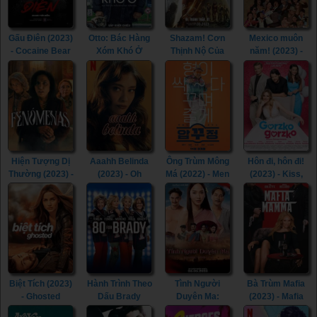
Gấu Điên (2023)
Otto: Bác Hàng
Shazam! Cơn
Mexico muôn
- Cocaine Bear
Xóm Khó Ở
Thịnh Nộ Của
năm! (2023) -
(2023)
(2022) - A Man
Các Vị Thần
¡Que Viva
Called Otto
(2023) -
México! (2023)
(2022)
Shazam! Fury of
the Gods (2023)
Hiện Tượng Dị
Aaahh Belinda
Ông Trùm Mông
Hôn đi, hôn đi!
Thường (2023) -
(2023) - Oh
Má (2022) - Men
(2023) - Kiss,
Phenomena
Belinda (2023)
of Plastic (2022)
Kiss! (2023)
(2023)
Biệt Tích (2023)
Hành Trình Theo
Tình Người
Bà Trùm Mafia
- Ghosted
Dấu Brady
Duyên Ma:
(2023) - Mafia
(2023)
(2023) - 80 for
Ngoại Truyện
Mamma (2023)