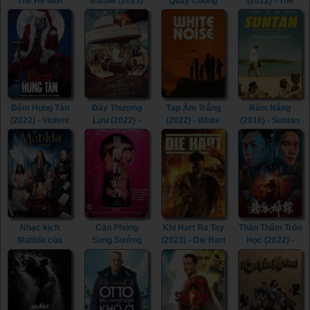
Thế Hệ Mới
Barbie (2023)
Quay Cuồng
(2022) - The
(2021) - My
(2022) - Spin Me
Menu (2022)
Little Pony: A
Round (2022)
New Generation
(2021)
Đêm Hung Tàn
Đáy Thượng
Tạp Âm Trắng
Rám Nắng
(2022) - Violent
Lưu (2022) -
(2022) - White
(2016) - Suntan
Night (2022)
Triangle of
Noise (2022)
(2016)
Sadness (2022)
Nhạc kịch
Căn Phòng
Khi Hart Ra Tay
Thần Thám Trốn
Matilda của
Sung Sướng
(2023) - Die Hart
Học (2022) -
Roald Dahl
(2015) - In the
(2023)
Detective Chen
(2022) - Roald
Room (2015)
(2022)
Dahl's Matilda
the Musical
(2022)