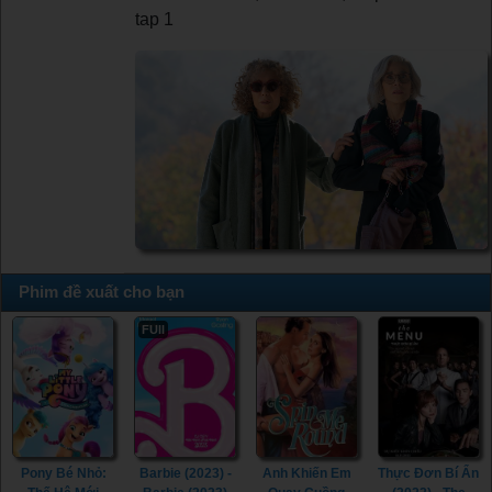
tap 1
Phim đề xuất cho bạn
FUll
Pony Bé Nhỏ:
Barbie (2023) -
Anh Khiến Em
Thực Đơn Bí Ẩn