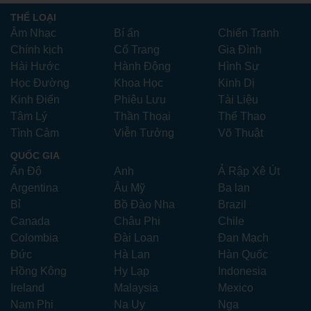
THỂ LOẠI
Âm Nhạc
Bí ẩn
Chiến Tranh
Chính kịch
Cổ Trang
Gia Đình
Hài Hước
Hành Động
Hình Sự
Học Đường
Khoa Học
Kinh Dị
Kinh Điển
Phiêu Lưu
Tài Liệu
Tâm Lý
Thần Thoại
Thể Thao
Tình Cảm
Viễn Tưởng
Võ Thuật
QUỐC GIA
Ấn Độ
Anh
Ả Rập Xê Út
Argentina
Âu Mỹ
Ba lan
Bỉ
Bồ Đào Nha
Brazil
Canada
Châu Phi
Chile
Colombia
Đài Loan
Đan Mạch
Đức
Hà Lan
Hàn Quốc
Hồng Kông
Hy Lạp
Indonesia
Ireland
Malaysia
Mexico
Nam Phi
Na Uy
Nga