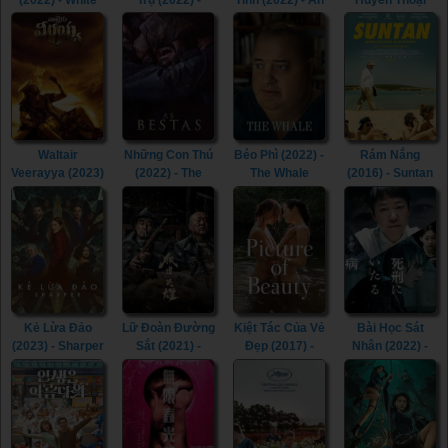
(2022) - White
Trụ (2022) -
Tình (2022) - An
Huyền Thoại
Noise (2022)
Beyond the
Affair to Forget
(2022) - Whitney
Universe (2022)
(2022)
Houston: I
Wanna Dance
with Somebody
(2022)
Waltair
Những Con Thú
Béo Phì (2022) -
Rám Nắng
Veerayya (2023)
(2022) - The
The Whale
(2016) - Suntan
- Waltair
Beasts (2022)
(2022)
(2016)
Veerayya (2023)
Kẻ Lừa Đảo
Lữ Đoàn Đường
Kiệt Tác Của Vẻ
Bài Học Sát
(2023) - Sharper
Sắt (2021) -
Đẹp (2017) -
Nhân (2022) -
(2023)
Railway Heroes
Picture of
Lesson in
(2021)
Beauty (2017)
Murder (2022)