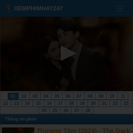
XEMPHIMHAY247
01
02
03
04
05
06
07
08
09
10
11
12
13
14
15
16
17
18
19
20
21
22
23
24
25
26
27
28
Thông tin phim
Thượng Tâm (2024) - The Dark