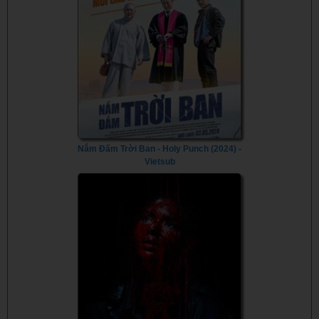
Nắm Đấm Trời Ban - Holy Punch (2024) -
Vietsub