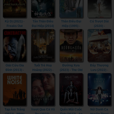
Kỳ Dị (2021) -
Tân Thần Điêu
Thần Điêu Đại
Cú Trượt Dài
Freaks Out
Đại Hiệp (2014)
Hiệp (1995) -
(2020) -
(2021)
- The Romance
Return of The
Spinning Out
of the Condor
Condor Heroes
(2020)
Heroes (2014)
(1995)
Giải Cứu Gia
Tuổi Trẻ Huy
Đường Xưa
Đáy Thượng
Đình (2013) -
Hoàng (2022) -
(2023) - The Old
Lưu (2022) -
The Contractor
The Fabelmans
Way (2023)
Triangle of
(2013)
(2022)
Sadness (2022)
Tạp Âm Trắng
Vượt Qua Cả Vũ
Quên Một Cuộc
Nữ Danh Ca