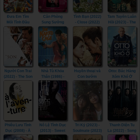
Đưa Em Tìm
Căn Phòng
Tình Bạn (2022)
Tam Tuyến Luân
Mối Tình Đầu
Sung Sướng
- Close (2022)
Hồi (2023) - The
(2022) - Life Is
(2015) - In the
River (2023)
Beautiful (2022)
Room (2015)
Người Con Trai
Nhà Tù Khỏa
Huyền thoại và
Otto: Bác Hàng
(2022) - The Son
Thân (1986) -
Con bướm
Xóm Khó Ở
(2022)
The Naked
(2023) - The
(2022) - A Man
Cage (1986)
Legend &
Called Otto
Butterfly (2023)
(2022)
Phiêu Lưu Tình
Nô Lệ Tình Dục
Tri Kỷ (2023) -
Thanh Diện Tu
Dục (2008) - À
(2013) - Sweet
Soulmate (2023)
La (2022) - Song
l’aventure
Whip (2013)
of the