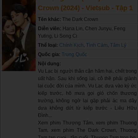
Crown (2024) - Vietsub - Tập 1
Tên khác:
The Dark Crown
Diễn viên:
Hana Lin, Chen Junyu, Feng
Yuting, Li Song Ci
Thể loại:
Chính Kịch
,
Tình Cảm
,
Tâm Lý
Quốc gia:
Trung Quốc
Nội dung:
Vu Lạc bị người thân cận hãm hại, chết trong
uất hận. Sau khi sống lại, cô thề phải giành
lại cuộc đời của mình. Vu Lạc dựa vào ký ức
kiếp trước, hô mưa gọi gió chốn thương
trường, không ngờ lại gặp phải ác ma dây
dưa không dứt từ kiếp trước - Liêu Hữu
Đình...
Xem phim Thượng Tâm, xem phim Thuong
Tam, xem phim The Dark Crown, Thuong
Tam tap cuoi , tập cuối, Thuong Tam tron bo,