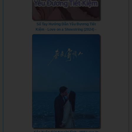
Sổ Tay Hướng Dẫn Yêu Đương Tiết
Kiệm - Love on a Shoestring (2024) -
Vietsub