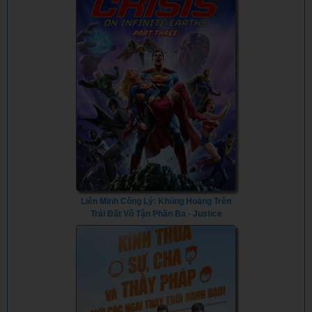
Liên Minh Công Lý: Khủng Hoảng Trên
Trái Đất Vô Tận Phần Ba - Justice
League: Crisis on Infinite Earths Part
Three (2024) - Vietsub