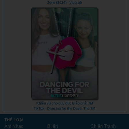
Zone (2024) - Vietsub
Khiêu vũ cho quỷ dữ: Giáo phái 7M
TikTok - Dancing for the Devil: The 7M
TikTok Cult (2024) - Vietsub
THỂ LOẠI
Âm Nhạc
Bí ẩn
Chiến Tranh