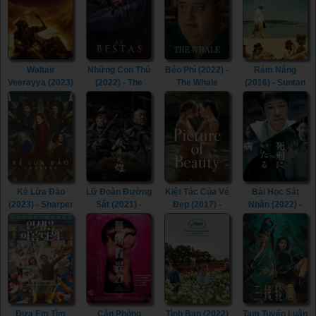
with Somebody
(2022)
Waltair
Những Con Thú
Béo Phì (2022) -
Rám Nắng
Veerayya (2023)
(2022) - The
The Whale
(2016) - Suntan
- Waltair
Beasts (2022)
(2022)
(2016)
Veerayya (2023)
Kẻ Lừa Đảo
Lữ Đoàn Đường
Kiệt Tác Của Vẻ
Bài Học Sát
(2023) - Sharper
Sắt (2021) -
Đẹp (2017) -
Nhân (2022) -
(2023)
Railway Heroes
Picture of
Lesson in
(2021)
Beauty (2017)
Murder (2022)
Đưa Em Tìm
Căn Phòng
Tình Bạn (2022)
Tam Tuyến Luân