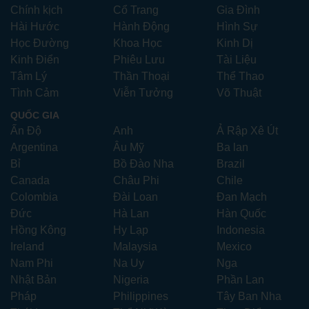
Chính kịch
Cổ Trang
Gia Đình
Hài Hước
Hành Động
Hình Sự
Học Đường
Khoa Học
Kinh Dị
Kinh Điển
Phiêu Lưu
Tài Liệu
Tâm Lý
Thần Thoại
Thể Thao
Tình Cảm
Viễn Tưởng
Võ Thuật
QUỐC GIA
Ấn Độ
Anh
Ả Rập Xê Út
Argentina
Âu Mỹ
Ba lan
Bỉ
Bồ Đào Nha
Brazil
Canada
Châu Phi
Chile
Colombia
Đài Loan
Đan Mạch
Đức
Hà Lan
Hàn Quốc
Hồng Kông
Hy Lạp
Indonesia
Ireland
Malaysia
Mexico
Nam Phi
Na Uy
Nga
Nhật Bản
Nigeria
Phần Lan
Pháp
Philippines
Tây Ban Nha