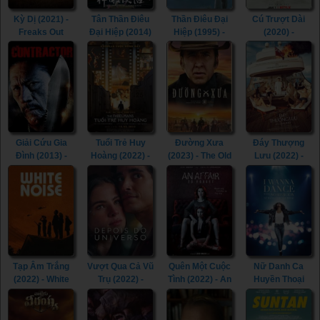
Kỳ Dị (2021) -
Tân Thần Điêu
Thần Điêu Đại
Cú Trượt Dài
Freaks Out
Đại Hiệp (2014)
Hiệp (1995) -
(2020) -
(2021)
- The Romance
Return of The
Spinning Out
of the Condor
Condor Heroes
(2020)
Heroes (2014)
(1995)
Giải Cứu Gia
Tuổi Trẻ Huy
Đường Xưa
Đáy Thượng
Đình (2013) -
Hoàng (2022) -
(2023) - The Old
Lưu (2022) -
The Contractor
The Fabelmans
Way (2023)
Triangle of
(2013)
(2022)
Sadness (2022)
Tạp Âm Trắng
Vượt Qua Cả Vũ
Quên Một Cuộc
Nữ Danh Ca
(2022) - White
Trụ (2022) -
Tình (2022) - An
Huyền Thoại
Noise (2022)
Beyond the
Affair to Forget
(2022) - Whitney
Universe (2022)
(2022)
Houston: I
Wanna Dance