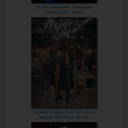
Cao Bồi Copenhagen - Copenhagen
Cowboy (2023) - Vietsub
Tôi Muốn Đi Ngược Chiều Gió - Rising
With the Wind (2023) - Vietsub