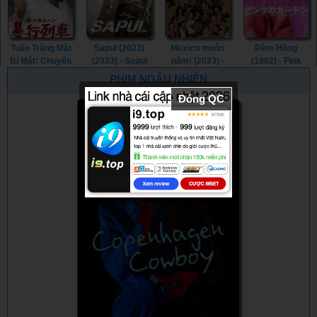
Tuần Trăng Mật
Sapul (2023)
Mexico muôn
Rèm Hồng
Bí Mật: Chuyến
(2023) - Sapul
năm! (2023) -
(1982) - Pink
Tàu Cưỡng
(2023) (2023)
¡Que Viva
Curtain (1982)
PHIM NGẪU NHIÊN
Hiếp (1977) -
México! (2023)
Đóng QC
Secret
Honeymoon:
Assault Train
(1977)