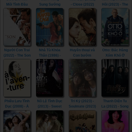
Mối Tình Đầu
Sung Sướng
- Close (2022)
Hồi (2023) - The
(2022) - Life Is
(2015) - In the
River (2023)
Beautiful (2022)
Room (2015)
Người Con Trai
Nhà Tù Khỏa
Huyền thoại và
Otto: Bác Hàng
(2022) - The Son
Thân (1986) -
Con bướm
Xóm Khó Ở
(2022)
The Naked
(2023) - The
(2022) - A Man
Cage (1986)
Legend &
Called Otto
Butterfly (2023)
(2022)
Phiêu Lưu Tình
Nô Lệ Tình Dục
Tri Kỷ (2023) -
Thanh Diện Tu
Dục (2008) - À
(2013) - Sweet
Soulmate (2023)
La (2022) - Song
l’aventure
Whip (2013)
of the
(2008)
Assassins
(2022)