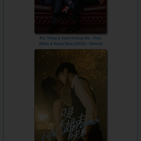
Đỏ, Trắng & Xanh Hoàng Gia - Red,
White & Royal Blue (2023) - Vietsub