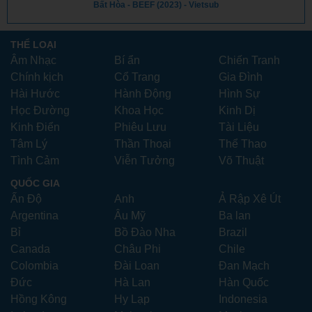
Bất Hòa - BEEF (2023) - Vietsub
THỂ LOẠI
Âm Nhạc
Bí ẩn
Chiến Tranh
Chính kịch
Cổ Trang
Gia Đình
Hài Hước
Hành Động
Hình Sự
Học Đường
Khoa Học
Kinh Dị
Kinh Điển
Phiêu Lưu
Tài Liệu
Tâm Lý
Thần Thoại
Thể Thao
Tình Cảm
Viễn Tưởng
Võ Thuật
QUỐC GIA
Ấn Độ
Anh
Ả Rập Xê Út
Argentina
Âu Mỹ
Ba lan
Bỉ
Bồ Đào Nha
Brazil
Canada
Châu Phi
Chile
Colombia
Đài Loan
Đan Mạch
Đức
Hà Lan
Hàn Quốc
Hồng Kông
Hy Lạp
Indonesia