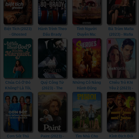
Biệt Tích (2023)
Hành Trình Theo
Tình Người
Bà Trùm Mafia
- Ghosted
Dấu Brady
Duyên Ma:
(2023) - Mafia
(2023)
(2023) - 80 for
Ngoại Truyện
Mamma (2023)
Brady (2023)
(2023) - Tid Noi:
More Than True
Love (2023)
Chúa Có Ở Đó
Quý Công Tử
Những Cô Nàng
Chiêu Trò Khi
Không? Là Tôi,
(2023) - The
Hành Động
Yêu 2 (2023) -
Margaret (2023)
Childe (2023)
(2023) -
Love Tactics 2
- Are You There
Sheroes (2023)
(2023)
God? It’s Me,
Margaret.
(2023)
Cơn Sốt Thú
Paint (2023) -
Tìm Nhà Cho
Kình Địch Đối