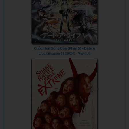
Cuộc Hẹn Sống Còn (Phần 5) - Date A
Live (Season 5) (2024) - Vietsub