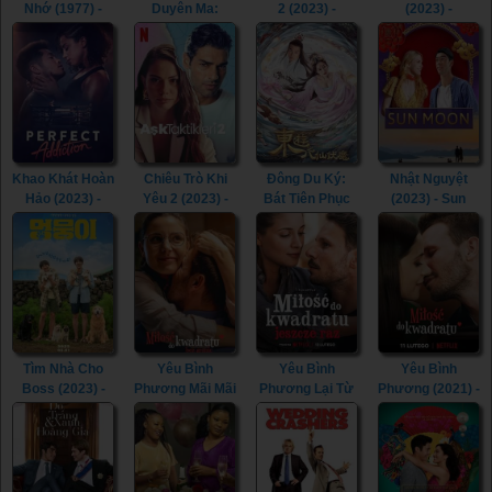
Nhớ (1977) -
Duyên Ma:
2 (2023) -
(2023) -
Bilitis (1977)
Ngoại Truyện
Inhuman Kiss 2
Seasons (2023)
(2023) - Tid Noi:
(2023)
More Than True
Love (2023)
Khao Khát Hoàn
Chiêu Trò Khi
Đông Du Ký:
Nhật Nguyệt
Hảo (2023) -
Yêu 2 (2023) -
Bát Tiên Phục
(2023) - Sun
Perfect
Love Tactics 2
Ma (2023) -
Moon (2023)
Addiction (2023)
(2023)
Journey To The
East: The Eight
Immortals
(2023)
Tìm Nhà Cho
Yêu Bình
Yêu Bình
Yêu Bình
Boss (2023) -
Phương Mãi Mãi
Phương Lại Từ
Phương (2021) -
My Heart Puppy
(2023) -
Đầu (2023) -
Squared Love
(2023)
Squared Love
Squared Love
(2021)
Everlasting
All Over Again
(2023)
(2023)