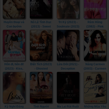
Huyền thoại và
Nô Lệ Tình Dục
Tri Kỷ (2023) -
Rèm Hồng
Con bướm
(2013) - Sweet
Soulmate (2023)
(1982) - Pink
(2023) - The
Whip (2013)
Curtain (1982)
Legend &
Butterfly (2023)
Hôn đi, hôn đi!
Biệt Tích (2023)
Lừa Dối (2021) -
Nàng Carmen
(2023) - Kiss,
- Ghosted
Deception
(2003) - Carmen
Kiss! (2023)
(2023)
(2021)
(2003)
Kỳ Nghỉ Đáng
Tình Người
Ma Lai Rút Ruột
Những Mùa Yêu