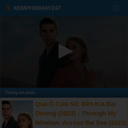
XEMPHIMHAY247
Thông tin phim
Qua Ô Cửa Sổ: Bên Kia Đại
Dương (2023) - Through My
Window: Across the Sea (2023)