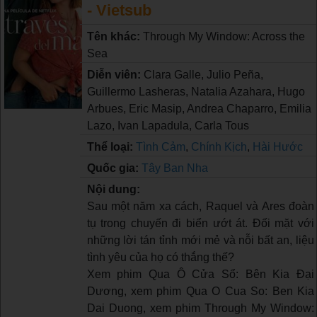
- Vietsub
Tên khác:
Through My Window: Across the
Sea
Diễn viên:
Clara Galle, Julio Peña,
Guillermo Lasheras, Natalia Azahara, Hugo
Arbues, Eric Masip, Andrea Chaparro, Emilia
Lazo, Ivan Lapadula, Carla Tous
Thể loại:
Tình Cảm
,
Chính Kịch
,
Hài Hước
Quốc gia:
Tây Ban Nha
Nội dung:
Sau một năm xa cách, Raquel và Ares đoàn
tụ trong chuyến đi biển ướt át. Đối mặt với
những lời tán tỉnh mới mẻ và nỗi bất an, liệu
tình yêu của họ có thắng thế?
Xem phim Qua Ô Cửa Sổ: Bên Kia Đại
Dương, xem phim Qua O Cua So: Ben Kia
Dai Duong, xem phim Through My Window: