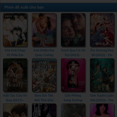
Phim đề xuất cho bạn
24/24
Khi Anh Chạy
Anh Khiến Em
Vượt Qua Cả Vũ
Âm Dương Hoạ
Về Phía Em
Quay Cuồng
Trụ (2022) -
Bì (2022) - Yin
(2023) - When I
(2022) - Spin Me
Beyond the
Yang Painted
Fly Towards You
Round (2022)
Universe (2022)
Skin (2022)
(2023)
Kiệt Tác Của Vẻ
Đưa Em Tìm
Căn Phòng
Tam Tuyến Luân
Đẹp (2017) -
Mối Tình Đầu
Sung Sướng
Hồi (2023) - The
Picture of
(2022) - Life Is
(2015) - In the
River (2023)
Beauty (2017)
Beautiful (2022)
Room (2015)