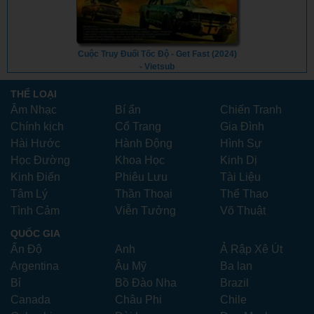
Cuộc Truy Đuổi Tốc Độ - Get Fast (2024)
- Vietsub
THỂ LOẠI
Âm Nhạc
Bí ẩn
Chiến Tranh
Chính kịch
Cổ Trang
Gia Đình
Hài Hước
Hành Động
Hình Sự
Học Đường
Khoa Học
Kinh Dị
Kinh Điển
Phiêu Lưu
Tài Liệu
Tâm Lý
Thần Thoại
Thể Thao
Tình Cảm
Viễn Tưởng
Võ Thuật
QUỐC GIA
Ấn Độ
Anh
Ả Rập Xê Út
Argentina
Âu Mỹ
Ba lan
Bỉ
Bồ Đào Nha
Brazil
Canada
Châu Phi
Chile