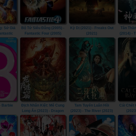
g: Sứ Giả
Bộ Tứ Siêu Đẳng (2005) -
Kỳ Dị (2021) - Freaks Out
Tân Thần
antastic
Fantastic Four (2005)
(2021)
(2014) -
he Silver
the Condo
007)
- Barbie
Địch Nhân Kiệt: Mê Cung
Tam Tuyến Luân Hồi
Cái Chết
Long Ẩn (2023) - Dragon
(2023) - The River (2023)
(2023
Hidden In A Mysterious
Kingdom
Hole (2023)
Must