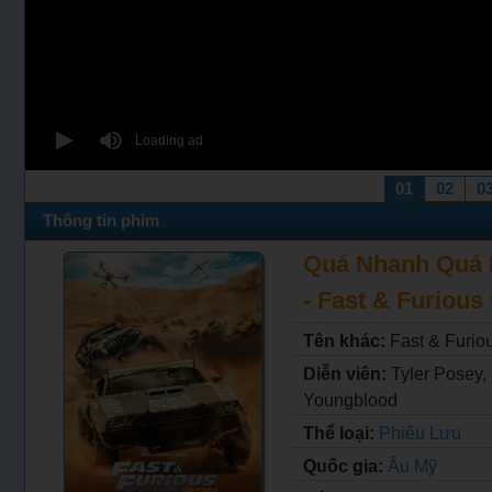
01
02
0
Thông tin phim
Quá Nhanh Quá N
- Fast & Furious
Tên khác:
Fast & Furio
Diễn viên:
Tyler Posey,
Youngblood
Thể loại:
Phiêu Lưu
Quốc gia:
Âu Mỹ