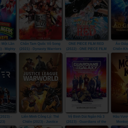
 Một Lần
Chân Tam Quốc Vô Song
ONE PIECE FILM RED
Áo Giáp
) - Mighty
(2021) - Dynasty Warriors
(2022) - ONE PIECE FILM
Chiến Kh
Rangers:
(2021)
RED (2022)
Knights
 (2023)
(2023) -
Liên Minh Công Lý: Thế
Vệ Binh Dải Ngân Hà 3
Hầu Vươn
023)
Chiến (2023) - Justice
(2023) - Guardians of the
Monkey
League: Warworld (2023)
Galaxy Volume 3 (2023)