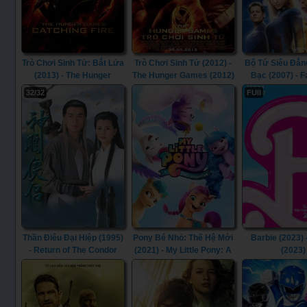
Trò Chơi Sinh Tử: Bắt Lửa
Trò Chơi Sinh Tử (2012) -
Bộ Tứ Siêu Đẳn
(2013) - The Hunger
The Hunger Games (2012)
Bạc (2007) - F
Games: Catching Fire
Four: Rise of t
32/32
FUll
(2013)
Surfer (2
Thần Điêu Đại Hiệp (1995)
Pony Bé Nhỏ: Thế Hệ Mới
Barbie (2023) 
- Return of The Condor
(2021) - My Little Pony: A
(2023)
Heroes (1995)
New Generation (2021)