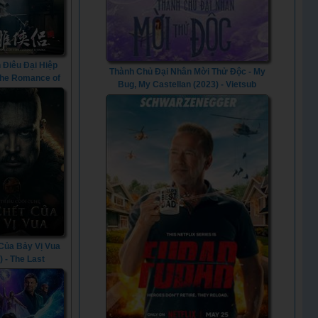
 Điêu Đại Hiệp
Thành Chủ Đại Nhân Mời Thử Độc - My
 The Romance of
Bug, My Castellan (2023) - Vietsub
r Heroes (2014)
 Của Bảy Vị Vua
) - The Last
: Seven Kings
 Die (2023)