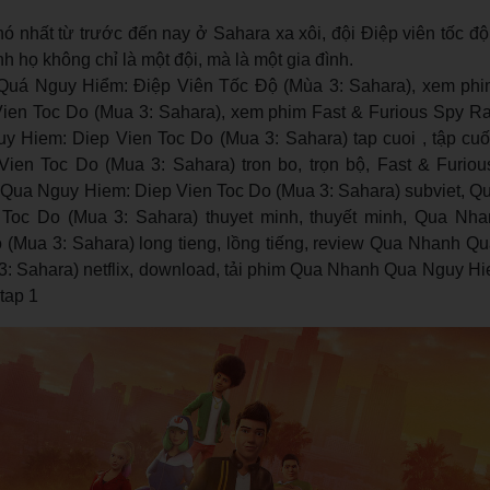
ó nhất từ trước đến nay ở Sahara xa xôi, đội Điệp viên tốc đ
 họ không chỉ là một đội, mà là một gia đình.
uá Nguy Hiểm: Điệp Viên Tốc Độ (Mùa 3: Sahara), xem ph
ien Toc Do (Mua 3: Sahara), xem phim Fast & Furious Spy R
 Hiem: Diep Vien Toc Do (Mua 3: Sahara) tap cuoi , tập cu
ien Toc Do (Mua 3: Sahara) tron bo, trọn bộ, Fast & Furio
Qua Nguy Hiem: Diep Vien Toc Do (Mua 3: Sahara) subviet, 
Toc Do (Mua 3: Sahara) thuyet minh, thuyết minh, Qua Nh
 (Mua 3: Sahara) long tieng, lồng tiếng, review Qua Nhanh Q
3: Sahara) netflix, download, tải phim Qua Nhanh Qua Nguy Hi
tap 1