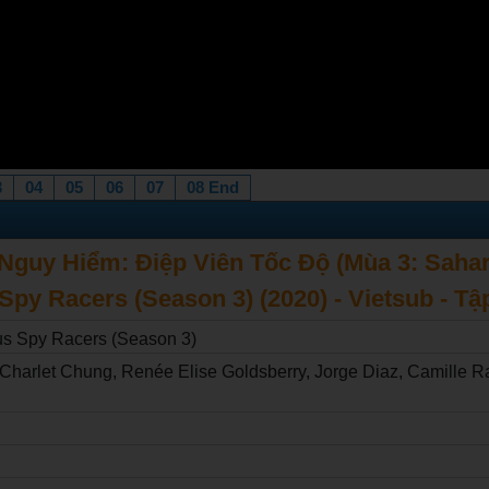
3
04
05
06
07
08 End
guy Hiểm: Điệp Viên Tốc Độ (Mùa 3: Sahar
 Spy Racers (Season 3) (2020) - Vietsub - Tậ
us Spy Racers (Season 3)
 Charlet Chung, Renée Elise Goldsberry, Jorge Diaz, Camille 