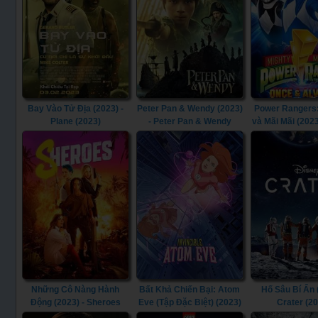
Bay Vào Tử Địa (2023) -
Peter Pan & Wendy (2023)
Power Rangers:
Plane (2023)
- Peter Pan & Wendy
và Mãi Mãi (2023
(2023)
Morphin Power 
Once & Always
Những Cô Nàng Hành
Bất Khả Chiến Bại: Atom
Hố Sâu Bí Ẩn 
Động (2023) - Sheroes
Eve (Tập Đặc Biệt) (2023)
Crater (2
(2023)
- Invincible: Atom Eve