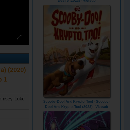
Desire (2023) - Vietsub
a) (2020)
p 1
Ramsey, Luke
Scooby-Doo! And Krypto, Too! - Scooby-
Doo! And Krypto, Too! (2023) - Vietsub