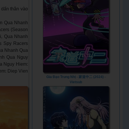
ộ dấn thân vào
im Qua Nhanh
acers (Season
ối, Qua Nhanh
us Spy Racers
Qua Nhanh Qua
anh Qua Nguy
ua Nguy Hiem:
em: Diep Vien
Gia Đạo Trung Nhị - 家道中二 (2024) -
Vietsub