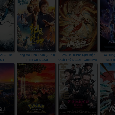
21) - The
Long Mã Tinh Thần (2023)
Sơn Hải Kinh: Tạm Biệt
Bọ Hung
021)
- Ride On (2023)
Quái Thú (2022) - Goodbye
Blue B
Monster (2022)