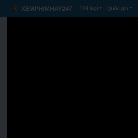
XEMPHIMHAY247
Thể loại
Quốc gia