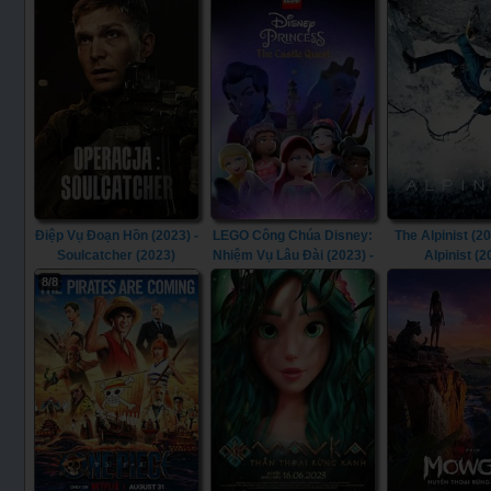
(2023)
Điệp Vụ Đoạn Hồn (2023) -
LEGO Công Chúa Disney:
The Alpinist (20
Soulcatcher (2023)
Nhiệm Vụ Lâu Đài (2023) -
Alpinist (2
LEGO Disney Princess:
8/8
The Castle Quest (2023)