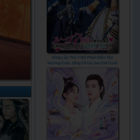
Vòng Lặp Thứ 7 Nữ Phản Diện Tận
Hưởng Cuộc Sống Vô Ưu Sau Khi Cưới
Kẻ Thù Truyền Kiếp - 7th Time Loop The
Villainess Enjoys A Carefree Life
Married To Her Worst Enemy! (2024) -
Vietsub