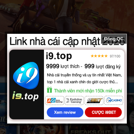
Đóng QC
52/52