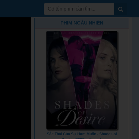
PHIM NGẪU NHIÊN
Sắc Thái Của Sự Ham Muốn - Shades of