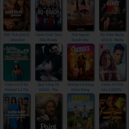
(2023)
Biệt Tích (2023)
Hành Trình Theo
Tình Người
Bà Trùm Mafia
- Ghosted
Dấu Brady
Duyên Ma:
(2023) - Mafia
(2023)
(2023) - 80 for
Ngoại Truyện
Mamma (2023)
Brady (2023)
(2023) - Tid Noi:
More Than True
Love (2023)
Chúa Có Ở Đó
Quý Công Tử
Những Cô Nàng
Chiêu Trò Khi
Không? Là Tôi,
(2023) - The
Hành Động
Yêu 2 (2023) -
Margaret (2023)
Childe (2023)
(2023) -
Love Tactics 2
- Are You There
Sheroes (2023)
(2023)
God? It’s Me,
Margaret.
(2023)