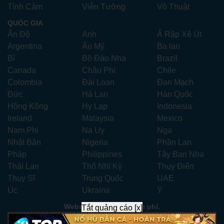
Tình Cảm
Viễn Tưởng
Võ Thuật
QUỐC GIA
Ấn Độ
Anh
Ả Rập Xê Út
Argentina
Âu Mỹ
Ba lan
Bỉ
Bồ Đào Nha
Brazil
Canada
Châu Phi
Chile
Colombia
Đài Loan
Đan Mạch
Đức
Hà Lan
Hàn Quốc
Hồng Kông
Hy Lạp
Indonesia
Ireland
Malaysia
Mexico
Nam Phi
Na Uy
Nga
Nhật Bản
Nigeria
Phần Lan
Pháp
Philippines
Tây Ban Nha
Thái Lan
Thổ Nhĩ Kỳ
Thụy Điển
Thụy Sĩ
Trung Quốc
UAE
Úc
Ukraina
Ý
Website xem phim miễn phí.
Tắt quảng cáo [x]
Liên hệ:
xemphimhay247.com@gmail.com
- Telegram: