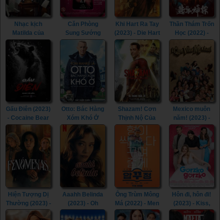
Nhạc kịch
Căn Phòng
Khi Hart Ra Tay
Thần Thám Trốn
Matilda của
Sung Sướng
(2023) - Die Hart
Học (2022) -
Roald Dahl
(2015) - In the
(2023)
Detective Chen
(2022) - Roald
Room (2015)
(2022)
Dahl's Matilda
the Musical
(2022)
Gấu Điên (2023)
Otto: Bác Hàng
Shazam! Cơn
Mexico muôn
- Cocaine Bear
Xóm Khó Ở
Thịnh Nộ Của
năm! (2023) -
(2023)
(2022) - A Man
Các Vị Thần
¡Que Viva
Called Otto
(2023) -
México! (2023)
(2022)
Shazam! Fury of
the Gods (2023)
Hiện Tượng Dị
Aaahh Belinda
Ông Trùm Mông
Hôn đi, hôn đi!
Thường (2023) -
(2023) - Oh
Má (2022) - Men
(2023) - Kiss,
Phenomena
Belinda (2023)
of Plastic (2022)
Kiss! (2023)