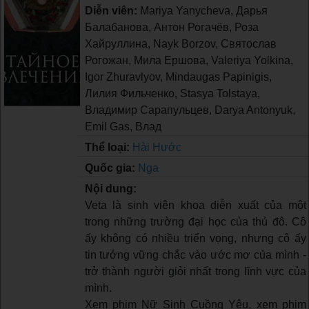
Diễn viên:
Mariya Yanycheva, Дарья
Балабанова, Антон Рогачёв, Роза
Хайруллина, Nayk Borzov, Святослав
Рогожан, Мила Ершова, Valeriya Yolkina,
Igor Zhuravlyov, Mindaugas Papinigis,
Лилия Фильченко, Stasya Tolstaya,
Владимир Сарапульцев, Darya Antonyuk,
Emil Gas, Влад
Thể loại:
Hài Hước
Quốc gia:
Nga
Nội dung:
Veta là sinh viên khoa diễn xuất của một
trong những trường đại học của thủ đô. Cô
ấy không có nhiều triển vọng, nhưng cô ấy
tin tưởng vững chắc vào ước mơ của mình -
trở thành người giỏi nhất trong lĩnh vực của
mình.
Xem phim Nữ Sinh Cuồng Yêu, xem phim