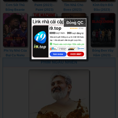
Cơn Sốt Thú
Paint (2023) -
Tìm Nhà Cho
Kình Địch Đối
Bông Beanie
Paint (2023)
Boss (2023) -
Đầu (2023) -
(2023) - The
My Heart Puppy
Head to Head
Beanie Bubble
(2023)
(2023)
Đóng QC
(2023)
Phi Vụ Nhỏ Của
Hồi Ức Đen Tối
Hầu Vương
Bóng Đen Vây
Đại Ca Nunu
(2023) - The
(2023) - The
Hãm (2023) -
(2023) - Big
Machine (2023)
Monkey King
The Blackening
PHIM NGẪU NHIÊN
Nunu's Little
(2023)
(2023)
Heist (2023)