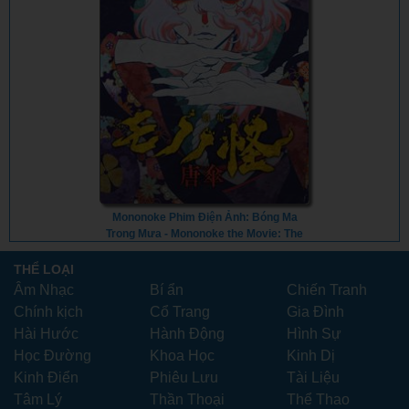
Mononoke Phim Điện Ảnh: Bóng Ma
Trong Mưa - Mononoke the Movie: The
Phantom in the Rain (2024) - Vietsub
THỂ LOẠI
Âm Nhạc
Bí ẩn
Chiến Tranh
Chính kịch
Cổ Trang
Gia Đình
Hài Hước
Hành Động
Hình Sự
Học Đường
Khoa Học
Kinh Dị
Kinh Điển
Phiêu Lưu
Tài Liệu
Tâm Lý
Thần Thoại
Thể Thao