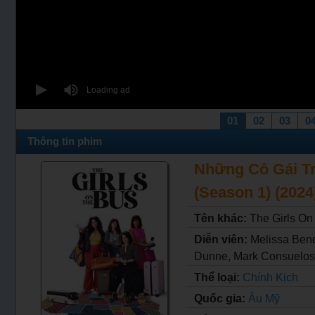
01
02
03
0
Thông tin phim
Những Cô Gái Trê
(Season 1) (2024)
Tên khác:
The Girls On
Diễn viên:
Melissa Beno
Dunne, Mark Consuelos,
Thể loại:
Chính Kịch
Quốc gia:
Âu Mỹ