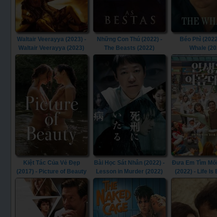
Waltair Veerayya (2023) -
Những Con Thú (2022) -
Béo Phì (2022
Waltair Veerayya (2023)
The Beasts (2022)
Whale (20
Kiệt Tác Của Vẻ Đẹp
Bài Học Sát Nhân (2022) -
Đưa Em Tìm Mối
(2017) - Picture of Beauty
Lesson in Murder (2022)
(2022) - Life Is
(2017)
(2022)