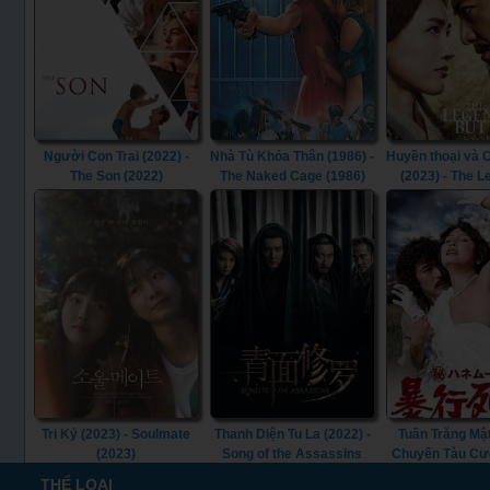
Người Con Trai (2022) -
Nhà Tù Khỏa Thân (1986) -
Huyền thoại và
The Son (2022)
The Naked Cage (1986)
(2023) - The 
Butterfly (
Tri Kỷ (2023) - Soulmate
Thanh Diện Tu La (2022) -
Tuần Trăng Mật
(2023)
Song of the Assassins
Chuyến Tàu Cư
(2022)
(1977) - S
THỂ LOẠI