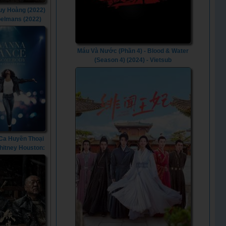
Huy Hoàng (2022)
belmans (2022)
Máu Và Nước (Phần 4) - Blood & Water
(Season 4) (2024) - Vietsub
Ca Huyền Thoại
Whitney Houston:
a Dance with
ody (2022)