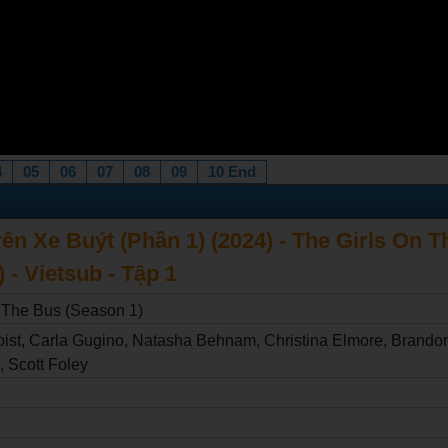
4
05
06
07
08
09
10 End
n Xe Buýt (Phần 1) (2024) - The Girls On 
 - Vietsub - Tập 1
 The Bus (Season 1)
ist, Carla Gugino, Natasha Behnam, Christina Elmore, Brandon S
 Scott Foley