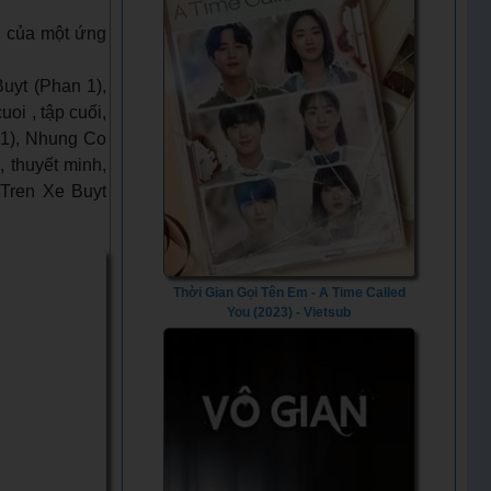
g của một ứng
uyt (Phan 1),
oi , tập cuối,
 1), Nhung Co
 thuyết minh,
 Tren Xe Buyt
Thời Gian Gọi Tên Em - A Time Called
You (2023) - Vietsub