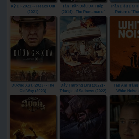
Kỳ Dị (2021) - Freaks Out
Tân Thần Điêu Đại Hiệp
Thần Điêu Đại H
(2021)
(2014) - The Romance of
- Return of Th
the Condor Heroes (2014)
Heroes (1
Đường Xưa (2023) - The
Đáy Thượng Lưu (2022) -
Tạp Âm Trắng 
Old Way (2023)
Triangle of Sadness (2022)
White Noise 