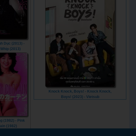
nh Dục (2013) -
 Whip (2013)
Knock Knock, Boys! - Knock Knock,
Boys! (2023) - Vietsub
 (1982) - Pink
ain (1982)