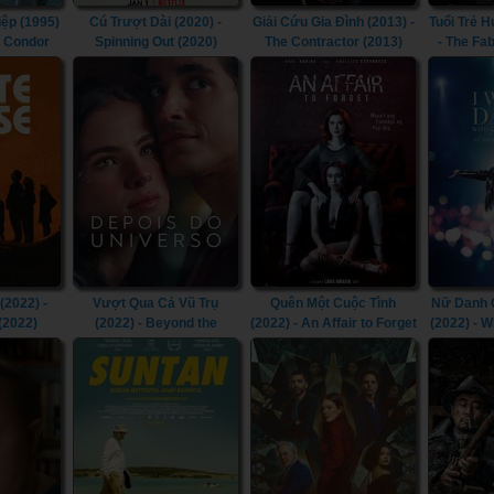
iệp (1995)
Cú Trượt Dài (2020) -
Giải Cứu Gia Đình (2013) -
Tuổi Trẻ 
e Condor
Spinning Out (2020)
The Contractor (2013)
- The Fa
995)
(2022) -
Vượt Qua Cả Vũ Trụ
Quên Một Cuộc Tình
Nữ Danh 
(2022)
(2022) - Beyond the
(2022) - An Affair to Forget
(2022) - 
Universe (2022)
(2022)
I Wann
Someb