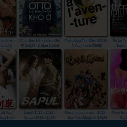
 Con bướm
Otto: Bác Hàng Xóm Khó
Phiêu Lưu Tình Dục (2008)
Nô Lệ Tì
Legend &
Ở (2022) - A Man Called
- À l’aventure (2008)
Sweet
2023)
Otto (2022)
 Bí Mật:
Sapul (2023) (2023) -
Mexico muôn năm! (2023)
Rèm Hồng
ỡng Hiếp
Sapul (2023) (2023)
- ¡Que Viva México! (2023)
Curt
ecret