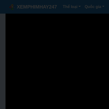
XEMPHIMHAY247
Thể loại
Quốc gia