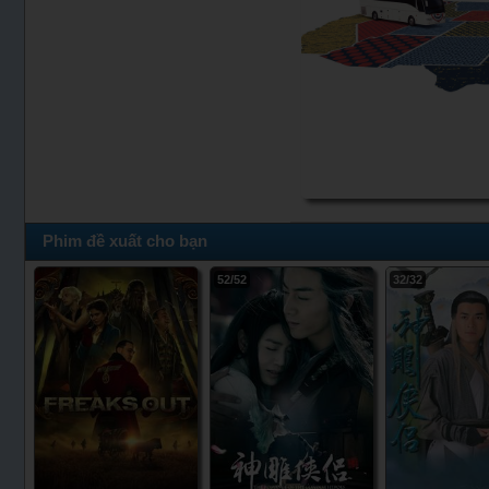
Phim đề xuất cho bạn
52/52
32/32