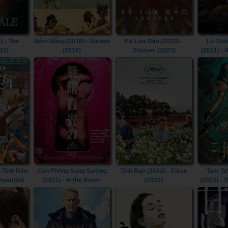
) - The
Rám Nắng (2016) - Suntan
Kẻ Lừa Đảo (2023) -
Lữ Đoà
22)
(2016)
Sharper (2023)
(2021) -
 Tình Đầu
Căn Phòng Sung Sướng
Tình Bạn (2022) - Close
Tam Tu
 Beautiful
(2015) - In the Room
(2022)
(2023) - 
(2015)