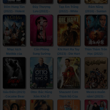
Đêm Hung Tàn
Đáy Thượng
Tạp Âm Trắng
Rám Nắng
(2022) - Violent
Lưu (2022) -
(2022) - White
(2016) - Suntan
Night (2022)
Triangle of
Noise (2022)
(2016)
Sadness (2022)
Nhạc kịch
Căn Phòng
Khi Hart Ra Tay
Thần Thám Trốn
Matilda của
Sung Sướng
(2023) - Die Hart
Học (2022) -
Roald Dahl
(2015) - In the
(2023)
Detective Chen
(2022) - Roald
Room (2015)
(2022)
Dahl's Matilda
the Musical
(2022)
Gấu Điên (2023)
Otto: Bác Hàng
Shazam! Cơn
Mexico muôn
- Cocaine Bear
Xóm Khó Ở
Thịnh Nộ Của
năm! (2023) -
(2023)
(2022) - A Man
Các Vị Thần
¡Que Viva
Called Otto
(2023) -
México! (2023)
(2022)
Shazam! Fury of