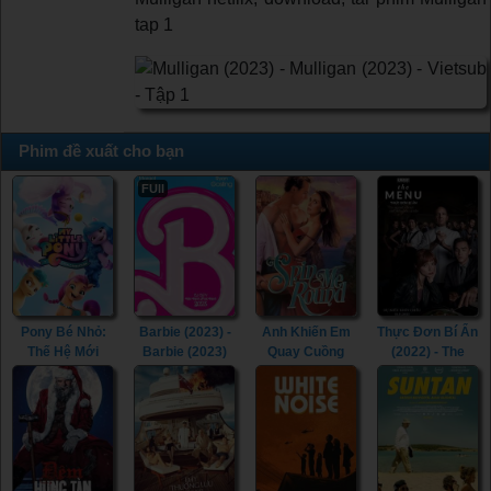
tap 1
Phim đề xuất cho bạn
FUll
Pony Bé Nhỏ:
Barbie (2023) -
Anh Khiến Em
Thực Đơn Bí Ẩn
Thế Hệ Mới
Barbie (2023)
Quay Cuồng
(2022) - The
(2021) - My
(2022) - Spin Me
Menu (2022)
Little Pony: A
Round (2022)
New Generation
(2021)