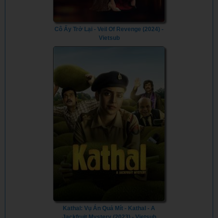
Cô Ấy Trở Lại - Veil Of Revenge (2024) -
Vietsub
Kathal: Vụ Án Quả Mít - Kathal - A
Jackfruit Mystery (2023) - Vietsub