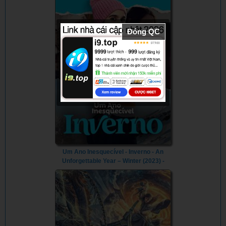
Đóng QC
Um Ano Inesquecível - Inverno - An
Unforgettable Year – Winter (2023) -
Vietsub