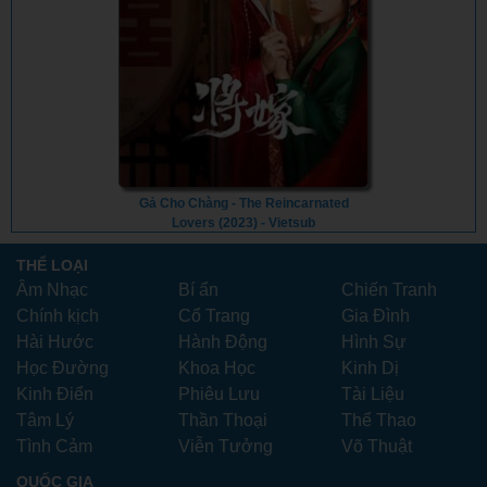
Gả Cho Chàng - The Reincarnated
Lovers (2023) - Vietsub
THỂ LOẠI
Âm Nhạc
Bí ẩn
Chiến Tranh
Chính kịch
Cổ Trang
Gia Đình
Hài Hước
Hành Động
Hình Sự
Học Đường
Khoa Học
Kinh Dị
Kinh Điển
Phiêu Lưu
Tài Liệu
Tâm Lý
Thần Thoại
Thể Thao
Tình Cảm
Viễn Tưởng
Võ Thuật
QUỐC GIA