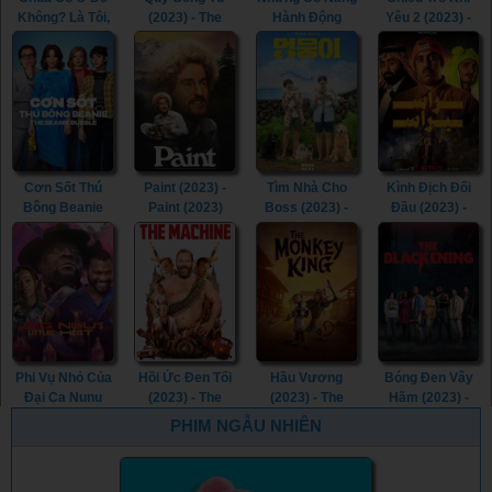
Không? Là Tôi,
(2023) - The
Hành Động
Yêu 2 (2023) -
Margaret (2023)
Childe (2023)
(2023) -
Love Tactics 2
- Are You There
Sheroes (2023)
(2023)
God? It’s Me,
Margaret.
(2023)
Cơn Sốt Thú
Paint (2023) -
Tìm Nhà Cho
Kình Địch Đối
Bông Beanie
Paint (2023)
Boss (2023) -
Đầu (2023) -
(2023) - The
My Heart Puppy
Head to Head
Beanie Bubble
(2023)
(2023)
(2023)
Phi Vụ Nhỏ Của
Hồi Ức Đen Tối
Hầu Vương
Bóng Đen Vây
Đại Ca Nunu
(2023) - The
(2023) - The
Hãm (2023) -
(2023) - Big
Machine (2023)
Monkey King
The Blackening
PHIM NGẪU NHIÊN
Nunu's Little
(2023)
(2023)
Heist (2023)