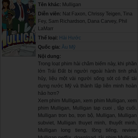
Tên khác:
Mulligan
Diễn viên:
Nat Faxon, Chrissy Teigen, Tina
Fey, Sam Richardson, Dana Carvey, Phil
LaMarr
Thể loại:
Hài Hước
Quốc gia:
Âu Mỹ
Nội dung:
Trong loạt phim hài châm biếm này, khi phần
lớn Trái Đất bị người ngoài hành tinh phá
hủy, liệu một vài người sống sót có thể tái
dựng nước Mỹ và thành lập liên minh hoàn
hảo hơn?
Xem phim Mulligan, xem phim Mulligan, xem
phim Mulligan, Mulligan tap cuoi , tập cuối,
Mulligan tron bo, trọn bộ, Mulligan, Mulligan
subviet, Mulligan thuyet minh, thuyết minh,
Mulligan long tieng, lồng tiếng, review
Mulligan netflix, download, tải phim Mulligan