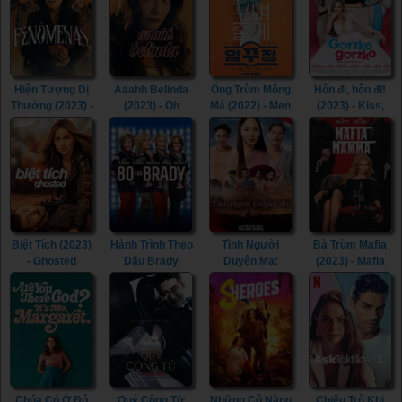
the Gods (2023)
Hiện Tượng Dị
Aaahh Belinda
Ông Trùm Mông
Hôn đi, hôn đi!
Thường (2023) -
(2023) - Oh
Má (2022) - Men
(2023) - Kiss,
Phenomena
Belinda (2023)
of Plastic (2022)
Kiss! (2023)
(2023)
Biệt Tích (2023)
Hành Trình Theo
Tình Người
Bà Trùm Mafia
- Ghosted
Dấu Brady
Duyên Ma:
(2023) - Mafia
(2023)
(2023) - 80 for
Ngoại Truyện
Mamma (2023)
Brady (2023)
(2023) - Tid Noi:
More Than True
Love (2023)
Chúa Có Ở Đó
Quý Công Tử
Những Cô Nàng
Chiêu Trò Khi