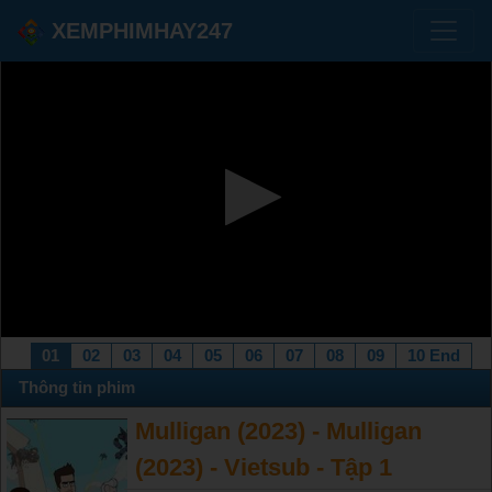
XEMPHIMHAY247
01
02
03
04
05
06
07
08
09
10 End
Thông tin phim
Mulligan (2023) - Mulligan
(2023) - Vietsub - Tập 1