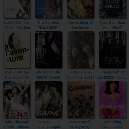
Người Con Trai
Nhà Tù Khỏa
Huyền thoại và
Otto: Bác Hàng
(2022) - The Son
Thân (1986) -
Con bướm
Xóm Khó Ở
(2022)
The Naked
(2023) - The
(2022) - A Man
Cage (1986)
Legend &
Called Otto
Butterfly (2023)
(2022)
Phiêu Lưu Tình
Nô Lệ Tình Dục
Tri Kỷ (2023) -
Thanh Diện Tu
Dục (2008) - À
(2013) - Sweet
Soulmate (2023)
La (2022) - Song
l’aventure
Whip (2013)
of the
(2008)
Assassins
(2022)
Tuần Trăng Mật
Sapul (2023)
Mexico muôn
Rèm Hồng
Bí Mật: Chuyến
(2023) - Sapul
năm! (2023) -
(1982) - Pink