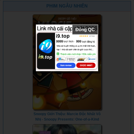
Tàu Cưỡng
(2023) (2023)
¡Que Viva
Curtain (1982)
PHIM NGẪU NHIÊN
Hiếp (1977) -
México! (2023)
Secret
Honeymoon:
Assault Train
Đóng QC
(1977)
Snoopy Giới Thiệu: Marcie Độc Nhất Vô
Nhị - Snoopy Presents: One-of-a-Kind
Marcie (2023) - Vietsub