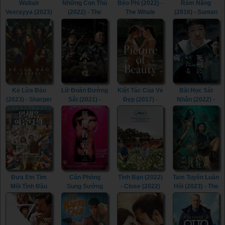
Waltair
Những Con Thú
Béo Phì (2022) -
Rám Nắng
Veerayya (2023)
(2022) - The
The Whale
(2016) - Suntan
- Waltair
Beasts (2022)
(2022)
(2016)
Veerayya (2023)
Kẻ Lừa Đảo
Lữ Đoàn Đường
Kiệt Tác Của Vẻ
Bài Học Sát
(2023) - Sharper
Sắt (2021) -
Đẹp (2017) -
Nhân (2022) -
(2023)
Railway Heroes
Picture of
Lesson in
(2021)
Beauty (2017)
Murder (2022)
Đưa Em Tìm
Căn Phòng
Tình Bạn (2022)
Tam Tuyến Luân
Mối Tình Đầu
Sung Sướng
- Close (2022)
Hồi (2023) - The
(2022) - Life Is
(2015) - In the
River (2023)
Beautiful (2022)
Room (2015)