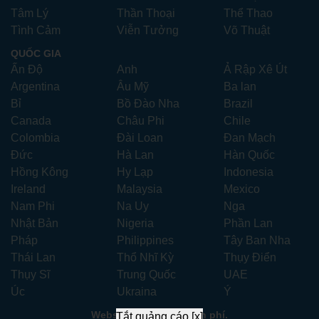
Tâm Lý
Thần Thoại
Thể Thao
Tình Cảm
Viễn Tưởng
Võ Thuật
QUỐC GIA
Ấn Độ
Anh
Ả Rập Xê Út
Argentina
Âu Mỹ
Ba lan
Bỉ
Bồ Đào Nha
Brazil
Canada
Châu Phi
Chile
Colombia
Đài Loan
Đan Mạch
Đức
Hà Lan
Hàn Quốc
Hồng Kông
Hy Lạp
Indonesia
Ireland
Malaysia
Mexico
Nam Phi
Na Uy
Nga
Nhật Bản
Nigeria
Phần Lan
Pháp
Philippines
Tây Ban Nha
Thái Lan
Thổ Nhĩ Kỳ
Thụy Điển
Thụy Sĩ
Trung Quốc
UAE
Úc
Ukraina
Ý
Website xem phim miễn phí.
Tắt quảng cáo [x]