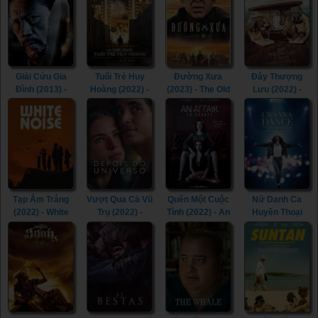
Heroes (2014)
(1995)
Giải Cứu Gia
Tuổi Trẻ Huy
Đường Xưa
Đáy Thượng
Đình (2013) -
Hoàng (2022) -
(2023) - The Old
Lưu (2022) -
The Contractor
The Fabelmans
Way (2023)
Triangle of
(2013)
(2022)
Sadness (2022)
Tạp Âm Trắng
Vượt Qua Cả Vũ
Quên Một Cuộc
Nữ Danh Ca
(2022) - White
Trụ (2022) -
Tình (2022) - An
Huyền Thoại
Noise (2022)
Beyond the
Affair to Forget
(2022) - Whitney
Universe (2022)
(2022)
Houston: I
Wanna Dance
with Somebody
(2022)