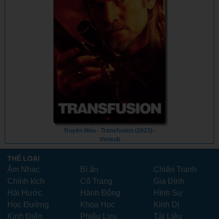
Truyền Máu - Transfusion (2023) -
Vietsub
THỂ LOẠI
Âm Nhạc
Bí ẩn
Chiến Tranh
Chính kịch
Cổ Trang
Gia Đình
Hài Hước
Hành Động
Hình Sự
Học Đường
Khoa Học
Kinh Dị
Kinh Điển
Phiêu Lưu
Tài Liệu