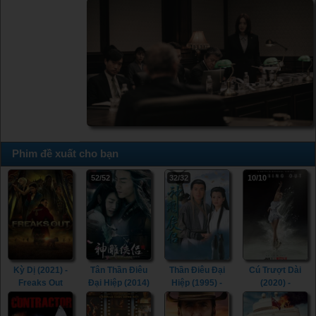
Phim đề xuất cho bạn
52/52
32/32
10/10
Kỳ Dị (2021) -
Tân Thần Điêu
Thần Điêu Đại
Cú Trượt Dài
Freaks Out
Đại Hiệp (2014)
Hiệp (1995) -
(2020) -
(2021)
- The Romance
Return of The
Spinning Out
of the Condor
Condor Heroes
(2020)