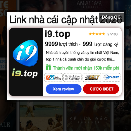
Đóng QC
(2022) -
Vượt Qua Cả Vũ Trụ
Quên Một Cuộc Tình
Nữ Danh 
(2022)
(2022) - Beyond the
(2022) - An Affair to Forget
(2022) - 
Universe (2022)
(2022)
I Wann
Someb