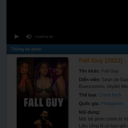
Thông tin phim
Fall Guy (2023) -
Tên khác:
Fall Guy
Diễn viên:
Sean de Guz
Buencamino, Glydel Merc
Thể loại:
Chính Kịch
Quốc gia:
Philippines
Nội dung:
Một bộ phim chính trị h
Liệu công lý có bao gi