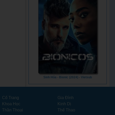
Sinh Hóa - Bionic (2024) - Vietsub
Cổ Trang
Gia Đình
Khoa Học
Kinh Dị
Thần Thoại
Thể Thao