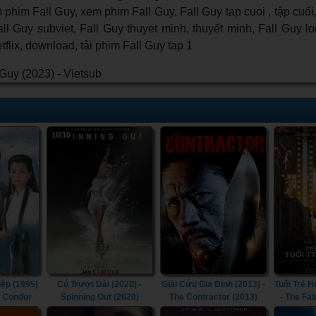
phim Fall Guy, xem phim Fall Guy, Fall Guy tap cuoi , tập cuối,
all Guy subviet, Fall Guy thuyet minh, thuyết minh, Fall Guy lo
tflix, download, tải phim Fall Guy tap 1
10/10
iệp (1995)
Cú Trượt Dài (2020) -
Giải Cứu Gia Đình (2013) -
Tuổi Trẻ 
e Condor
Spinning Out (2020)
The Contractor (2013)
- The Fa
995)