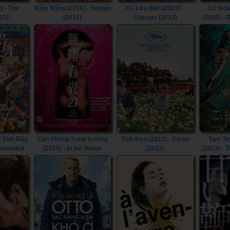
) - The
Rám Nắng (2016) - Suntan
Kẻ Lừa Đảo (2023) -
Lữ Đoà
22)
(2016)
Sharper (2023)
(2021) -
 Tình Đầu
Căn Phòng Sung Sướng
Tình Bạn (2022) - Close
Tam Tu
 Beautiful
(2015) - In the Room
(2022)
(2023) - 
(2015)