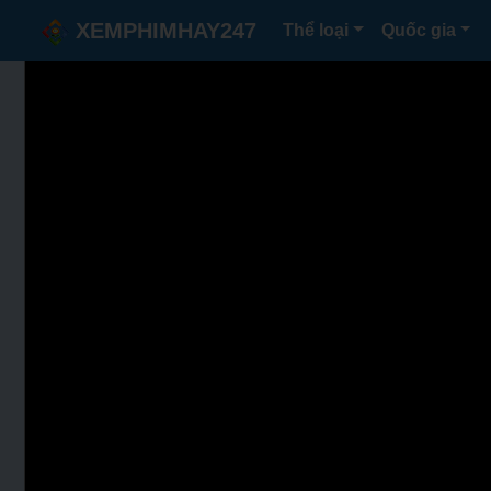
XEMPHIMHAY247
Thể loại
Quốc gia