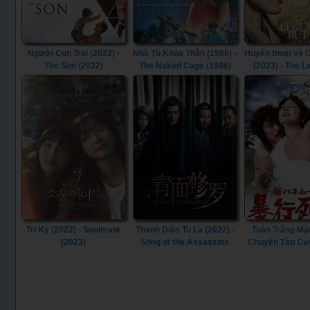
Người Con Trai (2022) -
Nhà Tù Khỏa Thân (1986) -
Huyền thoại và
The Son (2022)
The Naked Cage (1986)
(2023) - The 
Butterfly (
Tri Kỷ (2023) - Soulmate
Thanh Diện Tu La (2022) -
Tuần Trăng Mật
(2023)
Song of the Assassins
Chuyến Tàu Cư
(2022)
(1977) - S
Honeymoon: Assa
(1977)