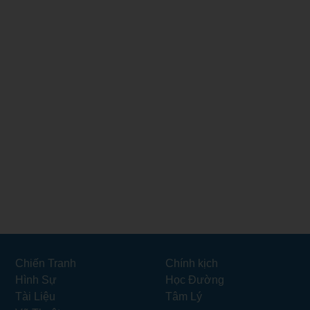
Chiến Tranh
Chính kịch
Hình Sự
Học Đường
Tài Liệu
Tâm Lý