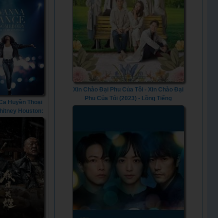
Xin Chào Đại Phu Của Tôi - Xin Chào Đại
Phu Của Tôi (2023) - Lồng Tiếng
Ca Huyền Thoại
Whitney Houston:
a Dance with
ody (2022)