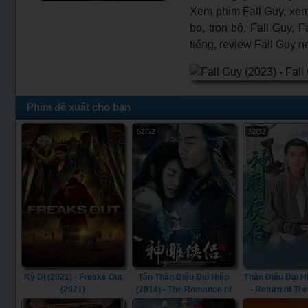
Xem phim Fall Guy, xem 
bo, trọn bộ, Fall Guy, F
tiếng, review Fall Guy ne
Phim đề xuất cho bạn
52/52
32/32
Kỳ Dị (2021) - Freaks Out
Tân Thần Điêu Đại Hiệp
Thần Điêu Đại H
(2021)
(2014) - The Romance of
- Return of Th
the Condor Heroes (2014)
Heroes (1