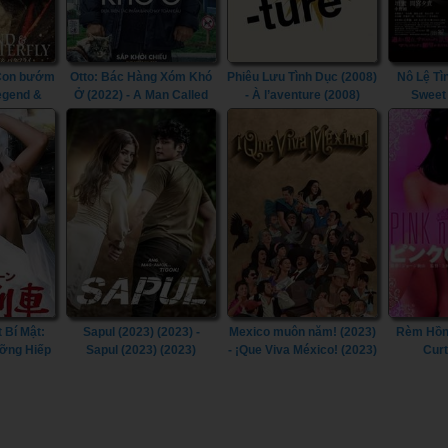
 Con bướm
Otto: Bác Hàng Xóm Khó
Phiêu Lưu Tình Dục (2008)
Nô Lệ Tì
Legend &
Ở (2022) - A Man Called
- À l’aventure (2008)
Sweet
2023)
Otto (2022)
 Bí Mật:
Sapul (2023) (2023) -
Mexico muôn năm! (2023)
Rèm Hồng
ỡng Hiếp
Sapul (2023) (2023)
- ¡Que Viva México! (2023)
Curt
ecret
ult Train