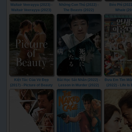
Waltair Veerayya (2023) -
Những Con Thú (2022) -
Béo Phì (2022
Waltair Veerayya (2023)
The Beasts (2022)
Whale (20
Kiệt Tác Của Vẻ Đẹp
Bài Học Sát Nhân (2022) -
Đưa Em Tìm Mối
(2017) - Picture of Beauty
Lesson in Murder (2022)
(2022) - Life Is
(2017)
(2022)