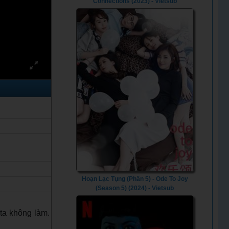
Connections (2023) - Vietsub
e
Hoạn Lạc Tụng (Phần 5) - Ode To Joy
(Season 5) (2024) - Vietsub
ta không làm.