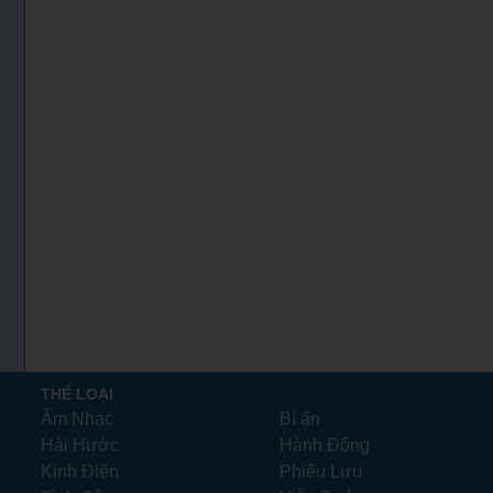
THỂ LOẠI
Âm Nhạc
Bí ẩn
Hài Hước
Hành Động
Kinh Điển
Phiêu Lưu