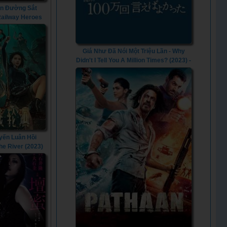
n Đường Sắt
 Railway Heroes
(2021)
Giá Như Đã Nói Một Triệu Lần - Why
Didn't I Tell You A Million Times? (2023) -
Vietsub
yến Luân Hồi
The River (2023)