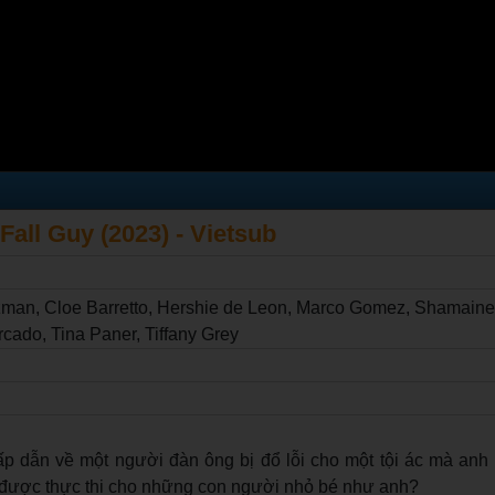
 Fall Guy (2023) - Vietsub
man, Cloe Barretto, Hershie de Leon, Marco Gomez, Shamain
ado, Tina Paner, Tiffany Grey
ấp dẫn về một người đàn ông bị đổ lỗi cho một tội ác mà anh 
ờ được thực thi cho những con người nhỏ bé như anh?