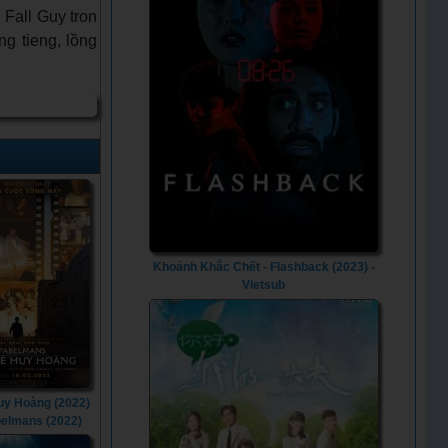
 Fall Guy tron
ng tieng, lồng
Khoảnh Khắc Chết - Flashback (2023) -
Vietsub
Huy Hoàng (2022)
belmans (2022)