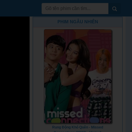
PHIM NGẪU NHIÊN
Rung Động Khó Quên - Missed