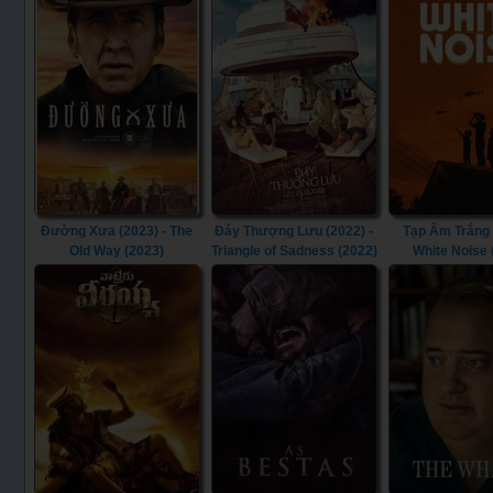
Đường Xưa (2023) - The
Đáy Thượng Lưu (2022) -
Tạp Âm Trắng 
Old Way (2023)
Triangle of Sadness (2022)
White Noise 