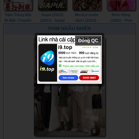
Tuần Trăng Mật
Sapul (2023)
Mexico muôn
Rèm Hồng
Bí Mật: Chuyến
(2023) - Sapul
năm! (2023) -
(1982) - Pink
Tàu Cưỡng
(2023) (2023)
¡Que Viva
Curtain (1982)
PHIM NGẪU NHIÊN
Hiếp (1977) -
México! (2023)
Secret
Đóng QC
Honeymoon:
Assault Train
(1977)