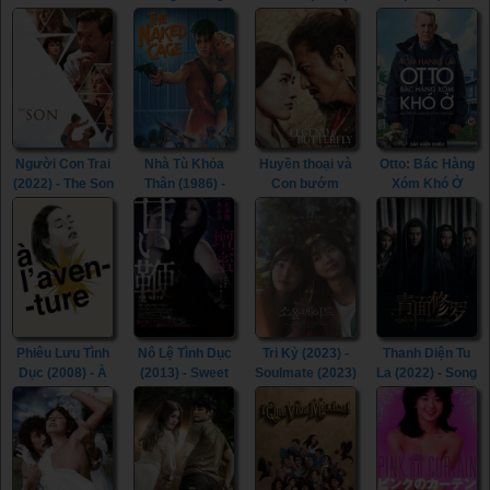
(2022) - Life Is
(2015) - In the
River (2023)
Beautiful (2022)
Room (2015)
Người Con Trai
Nhà Tù Khỏa
Huyền thoại và
Otto: Bác Hàng
(2022) - The Son
Thân (1986) -
Con bướm
Xóm Khó Ở
(2022)
The Naked
(2023) - The
(2022) - A Man
Cage (1986)
Legend &
Called Otto
Butterfly (2023)
(2022)
Phiêu Lưu Tình
Nô Lệ Tình Dục
Tri Kỷ (2023) -
Thanh Diện Tu
Dục (2008) - À
(2013) - Sweet
Soulmate (2023)
La (2022) - Song
l’aventure
Whip (2013)
of the
(2008)
Assassins
(2022)