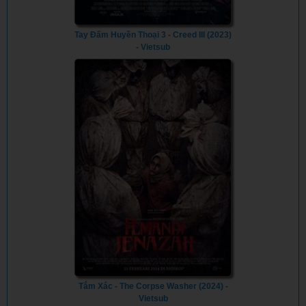
Tay Đấm Huyền Thoại 3 - Creed III (2023)
- Vietsub
Tắm Xác - The Corpse Washer (2024) -
Vietsub