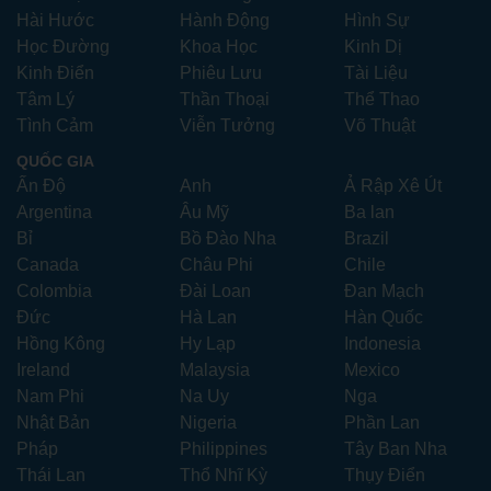
Hài Hước
Hành Động
Hình Sự
Học Đường
Khoa Học
Kinh Dị
Kinh Điển
Phiêu Lưu
Tài Liệu
Tâm Lý
Thần Thoại
Thể Thao
Tình Cảm
Viễn Tưởng
Võ Thuật
QUỐC GIA
Ấn Độ
Anh
Ả Rập Xê Út
Argentina
Âu Mỹ
Ba lan
Bỉ
Bồ Đào Nha
Brazil
Canada
Châu Phi
Chile
Colombia
Đài Loan
Đan Mạch
Đức
Hà Lan
Hàn Quốc
Hồng Kông
Hy Lạp
Indonesia
Ireland
Malaysia
Mexico
Nam Phi
Na Uy
Nga
Nhật Bản
Nigeria
Phần Lan
Pháp
Philippines
Tây Ban Nha
Thái Lan
Thổ Nhĩ Kỳ
Thụy Điển