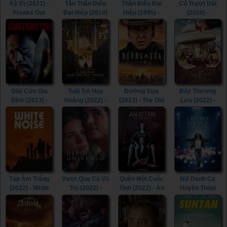
Kỳ Dị (2021) -
Tân Thần Điêu
Thần Điêu Đại
Cú Trượt Dài
Freaks Out
Đại Hiệp (2014)
Hiệp (1995) -
(2020) -
(2021)
- The Romance
Return of The
Spinning Out
of the Condor
Condor Heroes
(2020)
Heroes (2014)
(1995)
Giải Cứu Gia
Tuổi Trẻ Huy
Đường Xưa
Đáy Thượng
Đình (2013) -
Hoàng (2022) -
(2023) - The Old
Lưu (2022) -
The Contractor
The Fabelmans
Way (2023)
Triangle of
(2013)
(2022)
Sadness (2022)
Tạp Âm Trắng
Vượt Qua Cả Vũ
Quên Một Cuộc
Nữ Danh Ca
(2022) - White
Trụ (2022) -
Tình (2022) - An
Huyền Thoại
Noise (2022)
Beyond the
Affair to Forget
(2022) - Whitney
Universe (2022)
(2022)
Houston: I
Wanna Dance
with Somebody