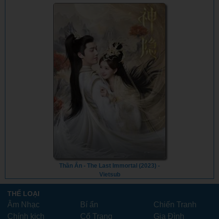
Thần Ẩn - The Last Immortal (2023) -
Vietsub
THỂ LOẠI
Âm Nhạc
Bí ẩn
Chiến Tranh
Chính kịch
Cổ Trang
Gia Đình