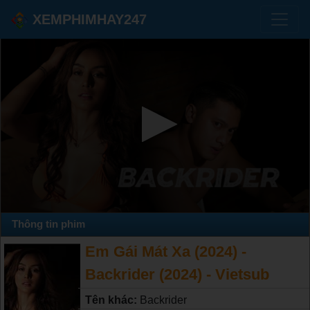
XEMPHIMHAY247
Thông tin phim
Em Gái Mát Xa (2024) -
Backrider (2024) - Vietsub
Tên khác:
Backrider