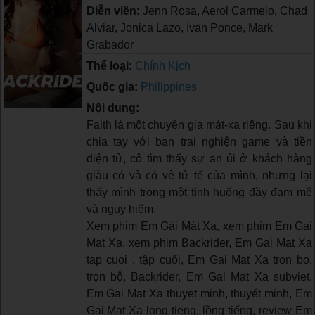
Diễn viên:
Jenn Rosa, Aerol Carmelo, Chad
Alviar, Jonica Lazo, Ivan Ponce, Mark
Grabador
Thể loại:
Chính Kịch
Quốc gia:
Philippines
Nội dung:
Faith là một chuyên gia mát-xa riêng. Sau khi
chia tay với bạn trai nghiện game và tiền
điện tử, cô tìm thấy sự an ủi ở khách hàng
giàu có và có vẻ tử tế của mình, nhưng lại
thấy mình trong một tình huống đầy đam mê
và nguy hiểm.
Xem phim Em Gái Mát Xa, xem phim Em Gai
Mat Xa, xem phim Backrider, Em Gai Mat Xa
tap cuoi , tập cuối, Em Gai Mat Xa tron bo,
trọn bộ, Backrider, Em Gai Mat Xa subviet,
Em Gai Mat Xa thuyet minh, thuyết minh, Em
Gai Mat Xa long tieng, lồng tiếng, review Em