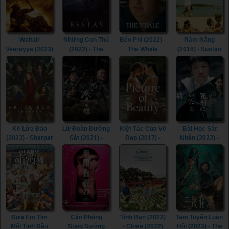
(2022)
Waltair
Những Con Thú
Béo Phì (2022) -
Rám Nắng
Veerayya (2023)
(2022) - The
The Whale
(2016) - Suntan
- Waltair
Beasts (2022)
(2022)
(2016)
Veerayya (2023)
Kẻ Lừa Đảo
Lữ Đoàn Đường
Kiệt Tác Của Vẻ
Bài Học Sát
(2023) - Sharper
Sắt (2021) -
Đẹp (2017) -
Nhân (2022) -
(2023)
Railway Heroes
Picture of
Lesson in
(2021)
Beauty (2017)
Murder (2022)
Đưa Em Tìm
Căn Phòng
Tình Bạn (2022)
Tam Tuyến Luân
Mối Tình Đầu
Sung Sướng
- Close (2022)
Hồi (2023) - The