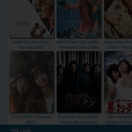
Người Con Trai (2022) -
Nhà Tù Khỏa Thân (1986) -
Huyền thoại và
The Son (2022)
The Naked Cage (1986)
(2023) - The 
Butterfly (
Tri Kỷ (2023) - Soulmate
Thanh Diện Tu La (2022) -
Tuần Trăng Mật
(2023)
Song of the Assassins
Chuyến Tàu Cư
(2022)
(1977) - S
THỂ LOẠI