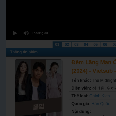
01
02
03
04
05
06
0
Thông tin phim
Đêm Lãng Mạn Ở
(2024) - Vietsub 
Tên khác:
The Midnigh
Diễn viên:
정려원, 위하준,
Thể loại:
Chính Kịch
Quốc gia:
Hàn Quốc
Nội dung: