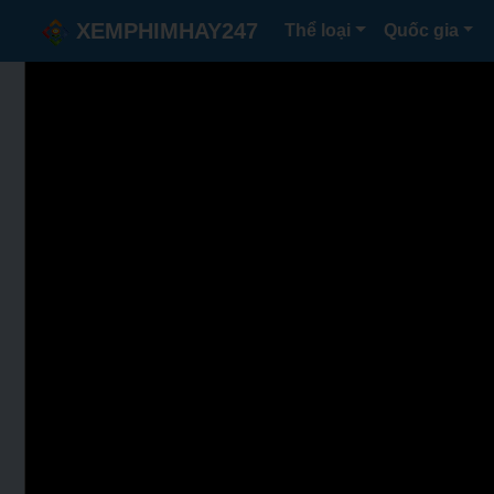
XEMPHIMHAY247
Thể loại
Quốc gia