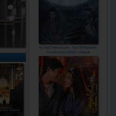
Kỳ Ngộ Thiên Duyên - Tale Of Phantom:
A Love Story (2023) - Vietsub