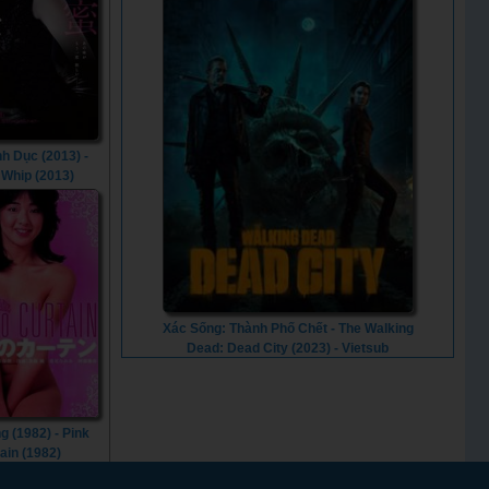
nh Dục (2013) -
 Whip (2013)
Xác Sống: Thành Phố Chết - The Walking
Dead: Dead City (2023) - Vietsub
 (1982) - Pink
ain (1982)