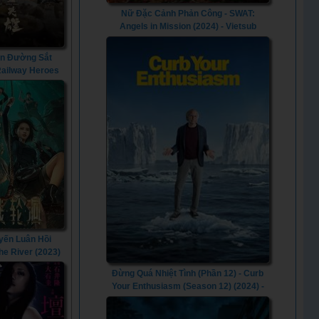
Nữ Đặc Cảnh Phản Công - SWAT:
Angels in Mission (2024) - Vietsub
n Đường Sắt
 Railway Heroes
(2021)
yến Luân Hồi
The River (2023)
Đừng Quá Nhiệt Tình (Phần 12) - Curb
Your Enthusiasm (Season 12) (2024) -
Vietsub