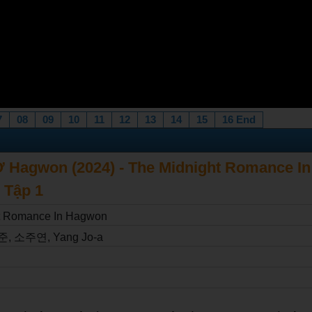
7
08
09
10
11
12
13
14
15
16 End
 Hagwon (2024) - The Midnight Romance I
- Tập 1
t Romance In Hagwon
 소주연, Yang Jo-a