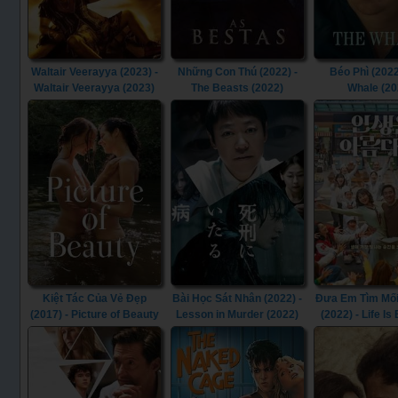
Waltair Veerayya (2023) -
Những Con Thú (2022) -
Béo Phì (2022
Waltair Veerayya (2023)
The Beasts (2022)
Whale (20
Kiệt Tác Của Vẻ Đẹp
Bài Học Sát Nhân (2022) -
Đưa Em Tìm Mối
(2017) - Picture of Beauty
Lesson in Murder (2022)
(2022) - Life Is
(2017)
(2022)