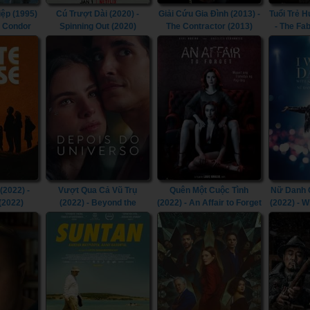
iệp (1995)
Cú Trượt Dài (2020) -
Giải Cứu Gia Đình (2013) -
Tuổi Trẻ 
e Condor
Spinning Out (2020)
The Contractor (2013)
- The Fa
995)
(2022) -
Vượt Qua Cả Vũ Trụ
Quên Một Cuộc Tình
Nữ Danh 
(2022)
(2022) - Beyond the
(2022) - An Affair to Forget
(2022) - 
Universe (2022)
(2022)
I Wann
Someb