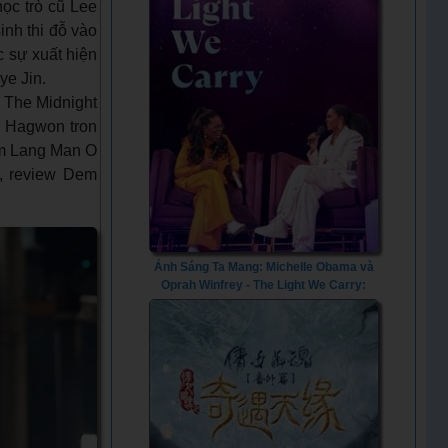
ọc trò cũ Lee
inh thi đỗ vào
c sự xuất hiện
ye Jin.
The Midnight
 Hagwon tron
em Lang Man O
g, review Dem
Ánh Sáng Ta Mang: Michelle Obama và
Oprah Winfrey - The Light We Carry:
Michelle Obama and Oprah Winfrey
(2023) - Vietsub