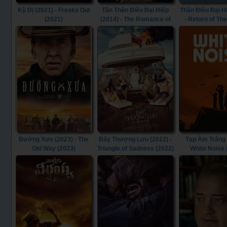
Kỳ Dị (2021) - Freaks Out
Tân Thần Điêu Đại Hiệp
Thần Điêu Đại H
(2021)
(2014) - The Romance of
- Return of Th
the Condor Heroes (2014)
Heroes (1
Đường Xưa (2023) - The
Đáy Thượng Lưu (2022) -
Tạp Âm Trắng 
Old Way (2023)
Triangle of Sadness (2022)
White Noise 