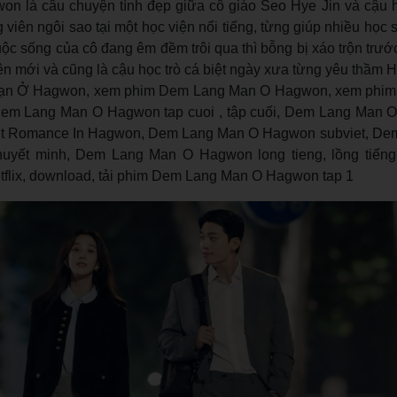
 là câu chuyện tình đẹp giữa cô giáo Seo Hye Jin và cậu h
 viên ngôi sao tại một học viện nổi tiếng, từng giúp nhiều học s
ộc sống của cô đang êm đềm trôi qua thì bỗng bị xáo trộn trướ
ên mới và cũng là cậu học trò cá biệt ngày xưa từng yêu thầm H
n Ở Hagwon, xem phim Dem Lang Man O Hagwon, xem phim 
m Lang Man O Hagwon tap cuoi , tập cuối, Dem Lang Man O
ight Romance In Hagwon, Dem Lang Man O Hagwon subviet, D
huyết minh, Dem Lang Man O Hagwon long tieng, lồng tiến
flix, download, tải phim Dem Lang Man O Hagwon tap 1