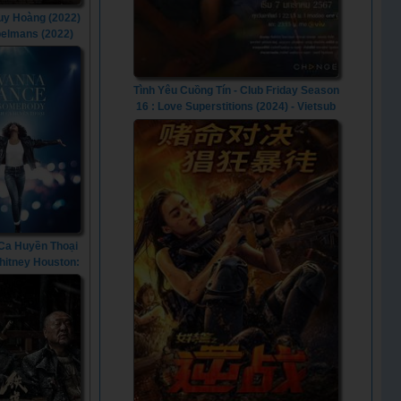
Huy Hoàng (2022)
belmans (2022)
Tình Yêu Cuồng Tín - Club Friday Season
16 : Love Superstitions (2024) - Vietsub
Ca Huyền Thoại
Whitney Houston:
a Dance with
ody (2022)