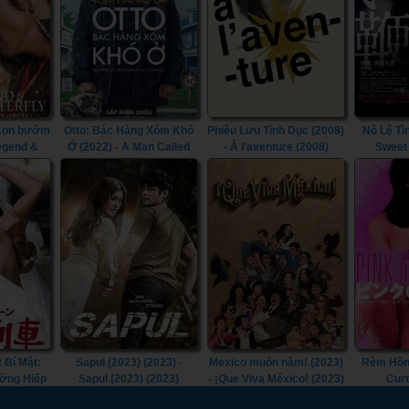
 Con bướm
Otto: Bác Hàng Xóm Khó
Phiêu Lưu Tình Dục (2008)
Nô Lệ Tì
Legend &
Ở (2022) - A Man Called
- À l’aventure (2008)
Sweet
2023)
Otto (2022)
 Bí Mật:
Sapul (2023) (2023) -
Mexico muôn năm! (2023)
Rèm Hồng
ỡng Hiếp
Sapul (2023) (2023)
- ¡Que Viva México! (2023)
Curt
ecret