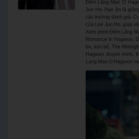
Đêm Lãng Mạn Ở Hagwon
Jun Ho. Hye Jin là giảng
các trường danh giá. Cu
của Lee Jun Ho, giáo vi
Xem phim Đêm Lãng Mạ
Romance In Hagwon, De
bo, trọn bộ, The Midn
Hagwon thuyet minh, t
Lang Man O Hagwon net