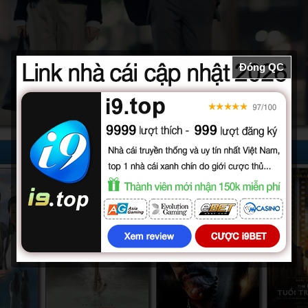
Đóng QC
10/10