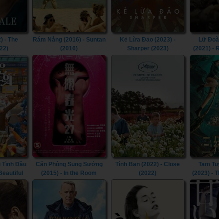
) - The
Rám Nắng (2016) - Suntan
Kẻ Lừa Đảo (2023) -
Lữ Đoà
22)
(2016)
Sharper (2023)
(2021) -
 Tình Đầu
Căn Phòng Sung Sướng
Tình Bạn (2022) - Close
Tam Tu
 Beautiful
(2015) - In the Room
(2022)
(2023) - 
(2015)